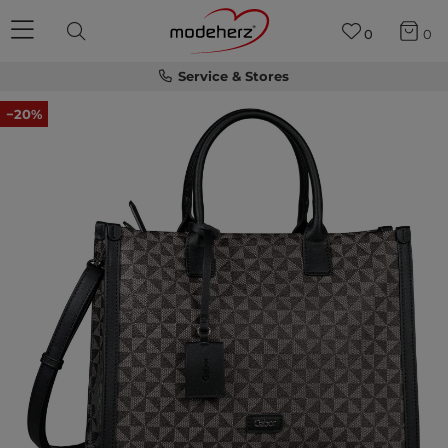
0
0
Service & Stores
−20%