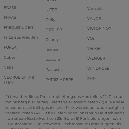
FOSSIL
Vanzetti
NITRO
FRAAS
VAUDE
Oilily
FREDsBRUDER
VICTORINOX
ORTLIEB
Fritzi aus Preußen
VOi
Osprey
FURLA
Walker
oxmox
Gabor
WENGER
pacsafe
Gabs
WINDROSE
Pactastic
GEORGE GINA &
zwei
PATRIZIA PEPE
LUCY
1) Unverbindliche Preisempfehlung des Herstellers / 2) Gilt nur
von Montag bis Freitag, Feiertage ausgeschlossen / 3) alle Preise
verstehen sich inkl. gesetzlicher Mehrwertsteuer und zuzüglich
Versandkosten / 4) Gilt für Lieferungen innerhalb Deutschlands
ab einem Bestellwert von 25,- Euro / 5) Für Lieferungen nach
Deutschland. Für Schweiz & Liechtenstein: Bestellungen bis