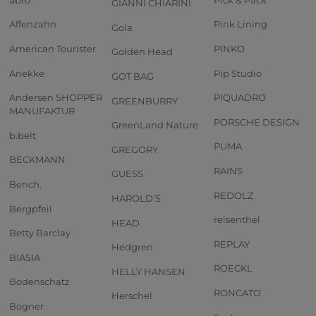
GIANNI CHIARINI
Affenzahn
Pink Lining
Gola
American Tourister
PINKO
Golden Head
Anekke
Pip Studio
GOT BAG
Andersen SHOPPER
PIQUADRO
GREENBURRY
MANUFAKTUR
PORSCHE DESIGN
GreenLand Nature
b.belt
PUMA
GREGORY
BECKMANN
RAINS
GUESS
Bench.
REDOLZ
HAROLD'S
Bergpfeil
reisenthel
HEAD
Betty Barclay
REPLAY
Hedgren
BIASIA
ROECKL
HELLY HANSEN
Bodenschatz
RONCATO
Herschel
Bogner