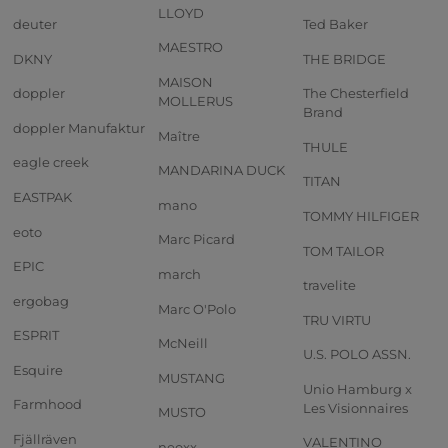
LLOYD
deuter
Ted Baker
MAESTRO
DKNY
THE BRIDGE
MAISON
doppler
The Chesterfield
MOLLERUS
Brand
doppler Manufaktur
Maître
THULE
eagle creek
MANDARINA DUCK
TITAN
EASTPAK
mano
TOMMY HILFIGER
eoto
Marc Picard
TOM TAILOR
EPIC
march
travelite
ergobag
Marc O'Polo
TRU VIRTU
ESPRIT
McNeill
U.S. POLO ASSN.
Esquire
MUSTANG
Unio Hamburg x
Farmhood
Les Visionnaires
MUSTO
Fjällräven
VALENTINO
neoxx