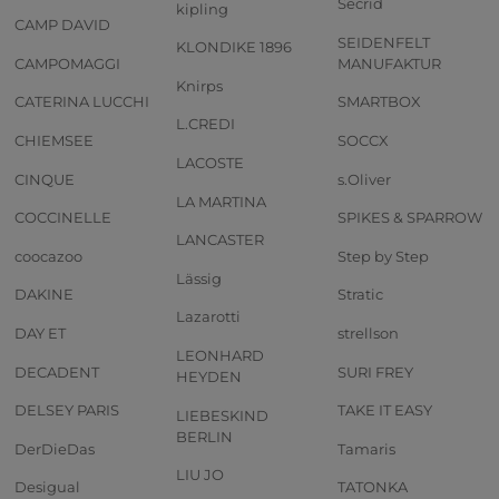
Secrid
kipling
CAMP DAVID
SEIDENFELT
KLONDIKE 1896
CAMPOMAGGI
MANUFAKTUR
Knirps
CATERINA LUCCHI
SMARTBOX
L.CREDI
CHIEMSEE
SOCCX
LACOSTE
CINQUE
s.Oliver
LA MARTINA
COCCINELLE
SPIKES & SPARROW
LANCASTER
coocazoo
Step by Step
Lässig
DAKINE
Stratic
Lazarotti
DAY ET
strellson
LEONHARD
DECADENT
SURI FREY
HEYDEN
DELSEY PARIS
TAKE IT EASY
LIEBESKIND
BERLIN
DerDieDas
Tamaris
LIU JO
Desigual
TATONKA