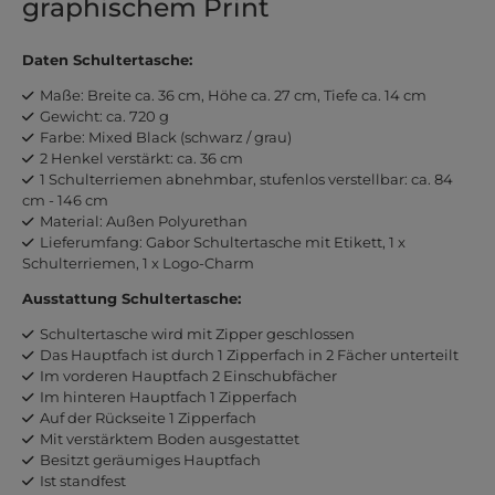
graphischem Print
Daten Schultertasche:
Maße: Breite ca. 36 cm, Höhe ca. 27 cm, Tiefe ca. 14 cm
Gewicht: ca. 720 g
Farbe: Mixed Black (schwarz / grau)
2 Henkel verstärkt: ca. 36 cm
1 Schulterriemen abnehmbar, stufenlos verstellbar: ca. 84
cm - 146 cm
Material: Außen Polyurethan
Lieferumfang: Gabor Schultertasche mit Etikett, 1 x
Schulterriemen, 1 x Logo-Charm
Ausstattung Schultertasche:
Schultertasche wird mit Zipper geschlossen
Das Hauptfach ist durch 1 Zipperfach in 2 Fächer unterteilt
Im vorderen Hauptfach 2 Einschubfächer
Im hinteren Hauptfach 1 Zipperfach
Auf der Rückseite 1 Zipperfach
Mit verstärktem Boden ausgestattet
Besitzt geräumiges Hauptfach
Ist standfest