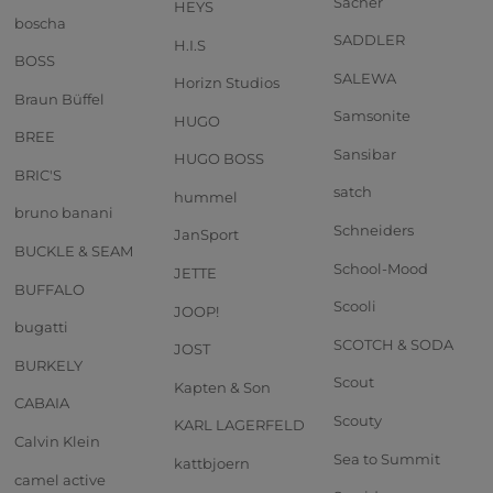
Sacher
HEYS
boscha
SADDLER
H.I.S
BOSS
SALEWA
Horizn Studios
Braun Büffel
Samsonite
HUGO
BREE
Sansibar
HUGO BOSS
BRIC'S
satch
hummel
bruno banani
Schneiders
JanSport
BUCKLE & SEAM
School-Mood
JETTE
BUFFALO
Scooli
JOOP!
bugatti
SCOTCH & SODA
JOST
BURKELY
Scout
Kapten & Son
CABAIA
Scouty
KARL LAGERFELD
Calvin Klein
Sea to Summit
kattbjoern
camel active