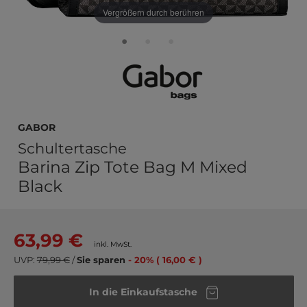
Vergrößern durch berühren
Gabor
Schultertasche
Barina Zip Tote Bag M Mixed
Black
63,99 €
inkl. MwSt.
UVP:
79,99 €
/
Sie sparen
- 20% ( 16,00 € )
In die Einkaufstasche