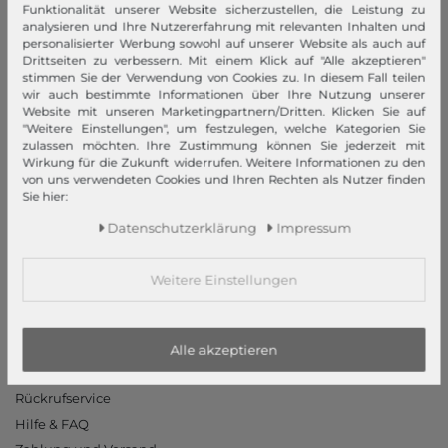
Funktionalität unserer Website sicherzustellen, die Leistung zu
AGB
analysieren und Ihre Nutzererfahrung mit relevanten Inhalten und
personalisierter Werbung sowohl auf unserer Website als auch auf
Widerrufsrecht
Drittseiten zu verbessern. Mit einem Klick auf "Alle akzeptieren"
Datenschutzerklärung
stimmen Sie der Verwendung von Cookies zu. In diesem Fall teilen
wir auch bestimmte Informationen über Ihre Nutzung unserer
Datenschutzeinstellungen
Website mit unseren Marketingpartnern/Dritten. Klicken Sie auf
Barrierefreiheitserklärung
"Weitere Einstellungen", um festzulegen, welche Kategorien Sie
zulassen möchten. Ihre Zustimmung können Sie jederzeit mit
Jobs
Wirkung für die Zukunft widerrufen. Weitere Informationen zu den
Unsere Stores
von uns verwendeten Cookies und Ihren Rechten als Nutzer finden
Sie hier:
Mein Konto
Daten­schutz­erklärung
Impressum
Login
Weitere Einstellungen
Neukunde?
Informationen
Kontakt
Alle akzeptieren
Rücksendung
Rückrufservice
Hilfe & FAQ