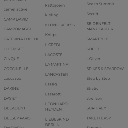
Sea to Summit
kattbjoern
camel active
Secrid
kipling
CAMP DAVID
SEIDENFELT
KLONDIKE 1896
CAMPOMAGGI
MANUFAKTUR
Knirps
CATERINA LUCCHI
SMARTBOX
L.CREDI
CHIEMSEE
SOCCX
LACOSTE
CINQUE
s.Oliver
LA MARTINA
COCCINELLE
SPIKES & SPARROW
LANCASTER
coocazoo
Step by Step
Lässig
DAKINE
Stratic
Lazarotti
DAY ET
strellson
LEONHARD
DECADENT
SURI FREY
HEYDEN
DELSEY PARIS
TAKE IT EASY
LIEBESKIND
BERLIN
DerDieDas
Tamaris