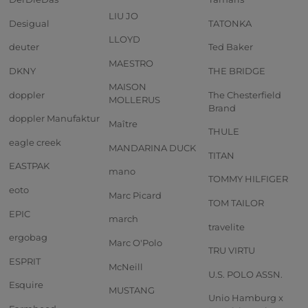
LIU JO
Desigual
TATONKA
LLOYD
deuter
Ted Baker
MAESTRO
DKNY
THE BRIDGE
MAISON
doppler
The Chesterfield
MOLLERUS
Brand
doppler Manufaktur
Maître
THULE
eagle creek
MANDARINA DUCK
TITAN
EASTPAK
mano
TOMMY HILFIGER
eoto
Marc Picard
TOM TAILOR
EPIC
march
travelite
ergobag
Marc O'Polo
TRU VIRTU
ESPRIT
McNeill
U.S. POLO ASSN.
Esquire
MUSTANG
Unio Hamburg x