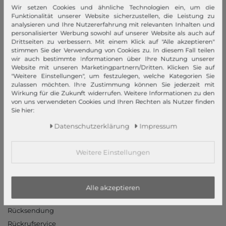
modeherz
Wir setzen Cookies und ähnliche Technologien ein, um die
Funktionalität unserer Website sicherzustellen, die Leistung zu
Impressum
analysieren und Ihre Nutzererfahrung mit relevanten Inhalten und
personalisierter Werbung sowohl auf unserer Website als auch auf
AGB
Drittseiten zu verbessern. Mit einem Klick auf "Alle akzeptieren"
Widerrufsrecht
stimmen Sie der Verwendung von Cookies zu. In diesem Fall teilen
wir auch bestimmte Informationen über Ihre Nutzung unserer
Datenschutzerklärung
Website mit unseren Marketingpartnern/Dritten. Klicken Sie auf
Datenschutzeinstellungen
"Weitere Einstellungen", um festzulegen, welche Kategorien Sie
zulassen möchten. Ihre Zustimmung können Sie jederzeit mit
Barrierefreiheitserklärung
Wirkung für die Zukunft widerrufen. Weitere Informationen zu den
Jobs
von uns verwendeten Cookies und Ihren Rechten als Nutzer finden
Sie hier:
Unsere Stores
Daten­schutz­erklärung
Impressum
Mein Konto
Login
Weitere Einstellungen
Neukunde?
Informationen
Alle akzeptieren
Kontakt
Rücksendung
Rückrufservice