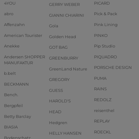
4YOU
PICARD
GERRY WEBER
abro
Pick & Pack
GIANNI CHIARINI
Affenzahn
Pink Lining
Gola
American Tourister
PINKO
Golden Head
Anekke
Pip Studio
GOT BAG
Andersen SHOPPER
PIQUADRO
GREENBURRY
MANUFAKTUR
PORSCHE DESIGN
GreenLand Nature
b.belt
PUMA
GREGORY
BECKMANN
RAINS
GUESS
Bench.
REDOLZ
HAROLD'S
Bergpfeil
reisenthel
HEAD
Betty Barclay
REPLAY
Hedgren
BIASIA
ROECKL
HELLY HANSEN
Bodenschatz