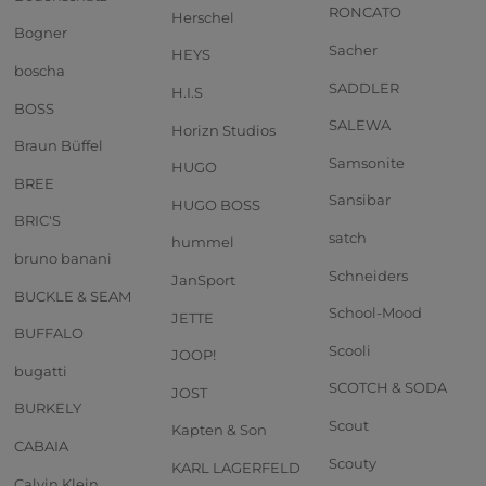
RONCATO
Herschel
Bogner
Sacher
HEYS
boscha
SADDLER
H.I.S
BOSS
SALEWA
Horizn Studios
Braun Büffel
Samsonite
HUGO
BREE
Sansibar
HUGO BOSS
BRIC'S
satch
hummel
bruno banani
Schneiders
JanSport
BUCKLE & SEAM
School-Mood
JETTE
BUFFALO
Scooli
JOOP!
bugatti
SCOTCH & SODA
JOST
BURKELY
Scout
Kapten & Son
CABAIA
Scouty
KARL LAGERFELD
Calvin Klein