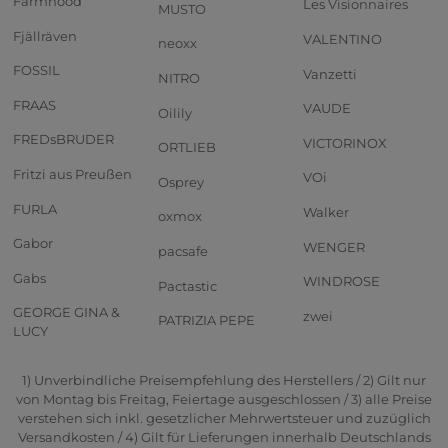
Farmhood
Les Visionnaires
MUSTO
Fjällräven
VALENTINO
neoxx
FOSSIL
Vanzetti
NITRO
FRAAS
VAUDE
Oilily
FREDsBRUDER
VICTORINOX
ORTLIEB
Fritzi aus Preußen
VOi
Osprey
FURLA
Walker
oxmox
Gabor
WENGER
pacsafe
Gabs
WINDROSE
Pactastic
GEORGE GINA &
zwei
PATRIZIA PEPE
LUCY
1) Unverbindliche Preisempfehlung des Herstellers / 2) Gilt nur
von Montag bis Freitag, Feiertage ausgeschlossen / 3) alle Preise
verstehen sich inkl. gesetzlicher Mehrwertsteuer und zuzüglich
Versandkosten / 4) Gilt für Lieferungen innerhalb Deutschlands