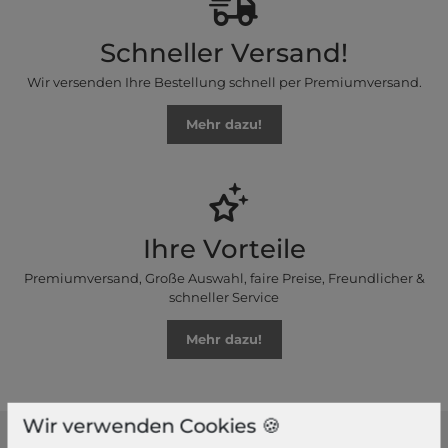
Schneller Versand!
Wir versenden Ihre Bestellung schnell per Premiumversand.
Mehr dazu!
Ihre Vorteile
Premiumversand, Große Auswahl, faire Preise, Freundlicher &
schneller Service
Mehr dazu!
Wir verwenden Cookies 🍪