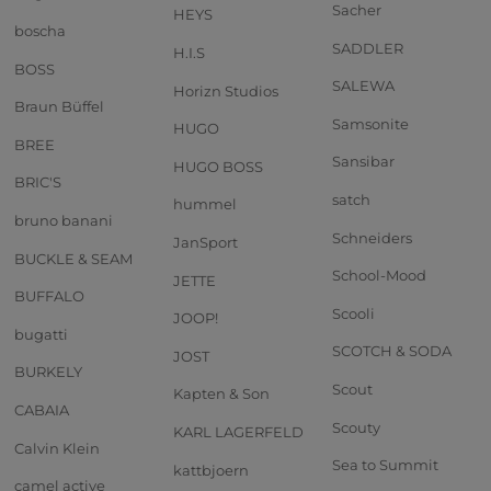
Sacher
HEYS
boscha
SADDLER
H.I.S
BOSS
SALEWA
Horizn Studios
Braun Büffel
Samsonite
HUGO
BREE
Sansibar
HUGO BOSS
BRIC'S
satch
hummel
bruno banani
Schneiders
JanSport
BUCKLE & SEAM
School-Mood
JETTE
BUFFALO
Scooli
JOOP!
bugatti
SCOTCH & SODA
JOST
BURKELY
Scout
Kapten & Son
CABAIA
Scouty
KARL LAGERFELD
Calvin Klein
Sea to Summit
kattbjoern
camel active