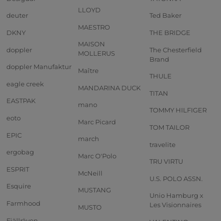
LLOYD
deuter
Ted Baker
MAESTRO
DKNY
THE BRIDGE
MAISON
doppler
The Chesterfield
MOLLERUS
Brand
doppler Manufaktur
Maître
THULE
eagle creek
MANDARINA DUCK
TITAN
EASTPAK
mano
TOMMY HILFIGER
eoto
Marc Picard
TOM TAILOR
EPIC
march
travelite
ergobag
Marc O'Polo
TRU VIRTU
ESPRIT
McNeill
U.S. POLO ASSN.
Esquire
MUSTANG
Unio Hamburg x
Farmhood
Les Visionnaires
MUSTO
Fjällräven