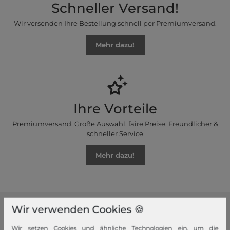
Schneller Versand!
Wir versenden Ihre Bestellung schnell per Premiumversand.
Mehr dazu!
Ihre Vorteile
Premiumversand, Große Auswahl, faire Preise, Freundlicher &
schneller Service
Mehr dazu!
Wir verwenden Cookies 🍪
modeherz
Wir setzen Cookies und ähnliche Technologien ein, um die