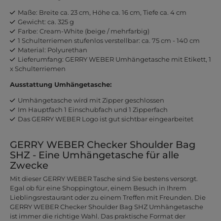
Maße: Breite ca. 23 cm, Höhe ca. 16 cm, Tiefe ca. 4 cm
Gewicht: ca. 325 g
Farbe: Cream-White (beige / mehrfarbig)
1 Schulterriemen stufenlos verstellbar: ca. 75 cm - 140 cm
Material: Polyurethan
Lieferumfang: GERRY WEBER Umhängetasche mit Etikett, 1
x Schulterriemen
Ausstattung Umhängetasche:
Umhängetasche wird mit Zipper geschlossen
Im Hauptfach 1 Einschubfach und 1 Zipperfach
Das GERRY WEBER Logo ist gut sichtbar eingearbeitet
GERRY WEBER Checker Shoulder Bag
SHZ - Eine Umhängetasche für alle
Zwecke
Mit dieser GERRY WEBER Tasche sind Sie bestens versorgt.
Egal ob für eine Shoppingtour, einem Besuch in Ihrem
Lieblingsrestaurant oder zu einem Treffen mit Freunden. Die
GERRY WEBER Checker Shoulder Bag SHZ Umhängetasche
ist immer die richtige Wahl. Das praktische Format der