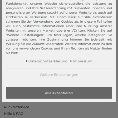
Impressum
Funktionalität unserer Website sicherzustellen, die Leistung zu
analysieren und Ihre Nutzererfahrung mit relevanten Inhalten und
AGB
personalisierter Werbung sowohl auf unserer Website als auch auf
Widerrufsrecht
Drittseiten zu verbessern. Mit einem Klick auf "Alle akzeptieren"
stimmen Sie der Verwendung von Cookies zu. In diesem Fall teilen
Datenschutzerklärung
wir auch bestimmte Informationen über Ihre Nutzung unserer
Datenschutzeinstellungen
Website mit unseren Marketingpartnern/Dritten. Klicken Sie auf
"Weitere Einstellungen", um festzulegen, welche Kategorien Sie
Barrierefreiheitserklärung
zulassen möchten. Ihre Zustimmung können Sie jederzeit mit
Jobs
Wirkung für die Zukunft widerrufen. Weitere Informationen zu den
von uns verwendeten Cookies und Ihren Rechten als Nutzer finden
Unsere Stores
Sie hier:
Mein Konto
Daten­schutz­erklärung
Impressum
Login
Weitere Einstellungen
Neukunde?
Informationen
Alle akzeptieren
Kontakt
Rücksendung
Rückrufservice
Hilfe & FAQ