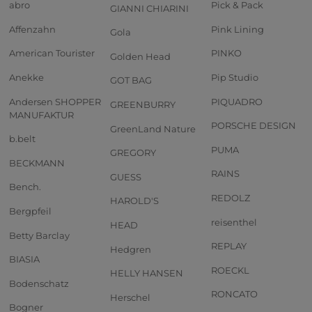
abro
Pick & Pack
GIANNI CHIARINI
Affenzahn
Pink Lining
Gola
American Tourister
PINKO
Golden Head
Anekke
Pip Studio
GOT BAG
Andersen SHOPPER
PIQUADRO
GREENBURRY
MANUFAKTUR
PORSCHE DESIGN
GreenLand Nature
b.belt
PUMA
GREGORY
BECKMANN
RAINS
GUESS
Bench.
REDOLZ
HAROLD'S
Bergpfeil
reisenthel
HEAD
Betty Barclay
REPLAY
Hedgren
BIASIA
ROECKL
HELLY HANSEN
Bodenschatz
RONCATO
Herschel
Bogner