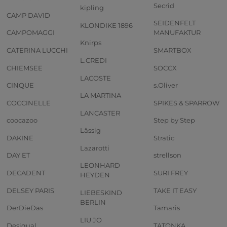
Secrid
kipling
CAMP DAVID
SEIDENFELT
KLONDIKE 1896
CAMPOMAGGI
MANUFAKTUR
Knirps
CATERINA LUCCHI
SMARTBOX
L.CREDI
CHIEMSEE
SOCCX
LACOSTE
CINQUE
s.Oliver
LA MARTINA
COCCINELLE
SPIKES & SPARROW
LANCASTER
coocazoo
Step by Step
Lässig
DAKINE
Stratic
Lazarotti
DAY ET
strellson
LEONHARD
DECADENT
SURI FREY
HEYDEN
DELSEY PARIS
TAKE IT EASY
LIEBESKIND
BERLIN
DerDieDas
Tamaris
LIU JO
Desigual
TATONKA