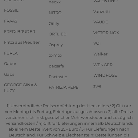
VALENTINO
neoxx
FOSSIL
Vanzetti
NITRO
FRAAS
VAUDE
Oilily
FREDsBRUDER
VICTORINOX
ORTLIEB
Fritzi aus Preußen
VOi
Osprey
FURLA
Walker
oxmox
Gabor
WENGER
pacsafe
Gabs
WINDROSE
Pactastic
GEORGE GINA &
zwei
PATRIZIA PEPE
LUCY
1) Unverbindliche Preisempfehlung des Herstellers / 2) Gilt nur
von Montag bis Freitag, Feiertage ausgeschlossen / 3) alle Preise
verstehen sich inkl. gesetzlicher Mehrwertsteuer und zuzüglich
Versandkosten / 4) Gilt für Lieferungen innerhalb Deutschlands
ab einem Bestellwert von 25,- Euro / 5) Für Lieferungen nach
Deutschland. Für Schweiz & Liechtenstein: Bestellungen bis