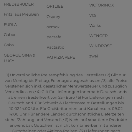
FREDsBRUDER
VICTORINOX
ORTLIEB
Fritzi aus Preußen
VOi
Osprey
FURLA
Walker
oxmox
Gabor
WENGER
pacsafe
Gabs
WINDROSE
Pactastic
GEORGE GINA &
zwei
PATRIZIA PEPE
LUCY
1) Unverbindliche Preisempfehlung des Herstellers / 2) Gilt nur
von Montag bis Freitag, Feiertage ausgeschlossen / 3) alle Preise
verstehen sich inkl. gesetzlicher Mehrwertsteuer und zuzüglich
Versandkosten / 4) Gilt für Lieferungen innerhalb Deutschlands
ab einem Bestellwert von 25,- Euro / 5) Für Lieferungen nach
Deutschland. Für Schweiz & Liechtenstein: Bestellungen bis
10.02 14:00 Uhr. Für Großbritannien und Kanalinseln: 09.02
14:00 Uhr. Für andere Länder: durchschnittliche Lieferzeiten
siehe "Zahlung und Versand". / 6) Nicht auf rabattierte Produkte
anwendbar. Gutschein ist nicht kombinierbar mit anderen
Gutscheinen oder Aktions-Preisen. / 7) Lieferungen nach