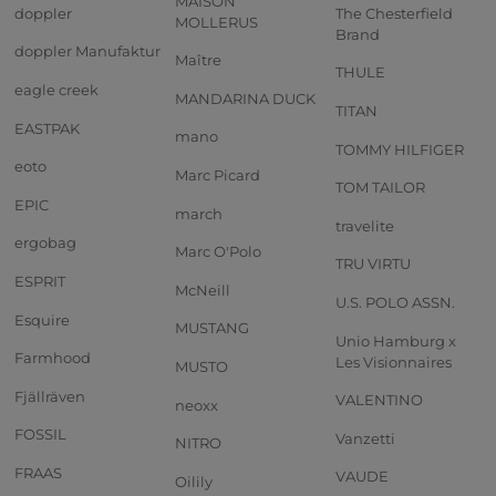
MAISON
doppler
The Chesterfield
MOLLERUS
Brand
doppler Manufaktur
Maître
THULE
eagle creek
MANDARINA DUCK
TITAN
EASTPAK
mano
TOMMY HILFIGER
eoto
Marc Picard
TOM TAILOR
EPIC
march
travelite
ergobag
Marc O'Polo
TRU VIRTU
ESPRIT
McNeill
U.S. POLO ASSN.
Esquire
MUSTANG
Unio Hamburg x
Farmhood
Les Visionnaires
MUSTO
Fjällräven
VALENTINO
neoxx
FOSSIL
Vanzetti
NITRO
FRAAS
VAUDE
Oilily