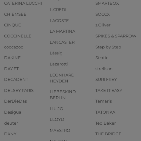
CATERINA LUCCHI
SMARTBOX
L.CREDI
CHIEMSEE
SOCCX
LACOSTE
CINQUE
s.Oliver
LA MARTINA
COCCINELLE
SPIKES & SPARROW
LANCASTER
coocazoo
Step by Step
Lässig
DAKINE
Stratic
Lazarotti
DAY ET
strellson
LEONHARD
DECADENT
SURI FREY
HEYDEN
DELSEY PARIS
TAKE IT EASY
LIEBESKIND
BERLIN
DerDieDas
Tamaris
LIU JO
Desigual
TATONKA
LLOYD
deuter
Ted Baker
MAESTRO
DKNY
THE BRIDGE