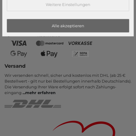
Weitere Einstellungen
Zahlungsarten
PayPal, Kauf auf Rechnung, Amazon Pay, Vor­kasse, Kredit­karte,
Apple Pay, Google Pay
...
mehr erfahren
Alle akzeptieren
Versand
Wir versenden schnell, sicher und kostenlos mit DHL (ab 25 €
Bestell­wert - gilt nur bei Bestel­lungen inner­halb Deutsch­lands).
Die Ver­sendung Ihrer Ware er­folgt sofort nach Zahlungs­
eingang
...
mehr erfahren