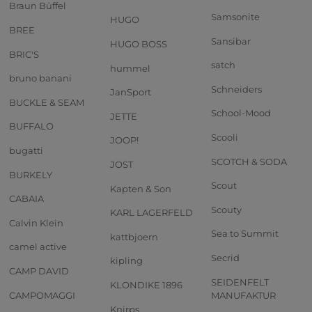
Braun Büffel
Samsonite
HUGO
BREE
Sansibar
HUGO BOSS
BRIC'S
satch
hummel
bruno banani
Schneiders
JanSport
BUCKLE & SEAM
School-Mood
JETTE
BUFFALO
Scooli
JOOP!
bugatti
SCOTCH & SODA
JOST
BURKELY
Scout
Kapten & Son
CABAIA
Scouty
KARL LAGERFELD
Calvin Klein
Sea to Summit
kattbjoern
camel active
Secrid
kipling
CAMP DAVID
SEIDENFELT
KLONDIKE 1896
CAMPOMAGGI
MANUFAKTUR
Knirps