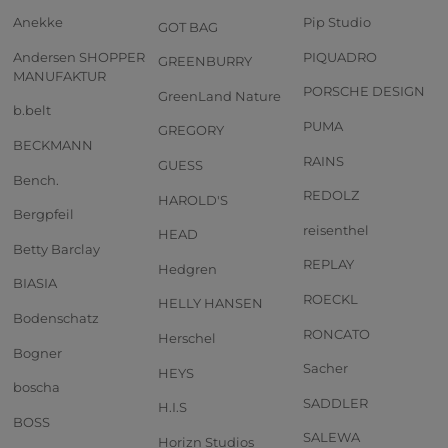
Anekke
Pip Studio
GOT BAG
Andersen SHOPPER
PIQUADRO
GREENBURRY
MANUFAKTUR
PORSCHE DESIGN
GreenLand Nature
b.belt
PUMA
GREGORY
BECKMANN
RAINS
GUESS
Bench.
REDOLZ
HAROLD'S
Bergpfeil
reisenthel
HEAD
Betty Barclay
REPLAY
Hedgren
BIASIA
ROECKL
HELLY HANSEN
Bodenschatz
RONCATO
Herschel
Bogner
Sacher
HEYS
boscha
SADDLER
H.I.S
BOSS
SALEWA
Horizn Studios