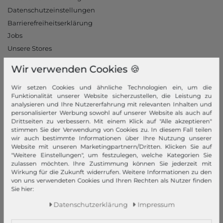
Datenschutzeinstellungen
Barrierefreiheitserklärung
Jobs
Unsere Stores
Wir verwenden Cookies 🍪
Mein Konto
Login
Wir setzen Cookies und ähnliche Technologien ein, um die
Funktionalität unserer Website sicherzustellen, die Leistung zu
Neukunde?
analysieren und Ihre Nutzererfahrung mit relevanten Inhalten und
personalisierter Werbung sowohl auf unserer Website als auch auf
Informationen
Drittseiten zu verbessern. Mit einem Klick auf "Alle akzeptieren"
stimmen Sie der Verwendung von Cookies zu. In diesem Fall teilen
Kontakt
wir auch bestimmte Informationen über Ihre Nutzung unserer
Rücksendung
Website mit unseren Marketingpartnern/Dritten. Klicken Sie auf
"Weitere Einstellungen", um festzulegen, welche Kategorien Sie
Rückrufservice
zulassen möchten. Ihre Zustimmung können Sie jederzeit mit
Hilfe & FAQ
Wirkung für die Zukunft widerrufen. Weitere Informationen zu den
von uns verwendeten Cookies und Ihren Rechten als Nutzer finden
Zahlung und Versand
Sie hier:
Newsletter
Daten­schutz­erklärung
Impressum
Vertrag widerrufen