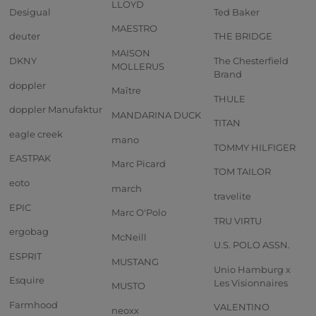
LLOYD
Desigual
Ted Baker
MAESTRO
deuter
THE BRIDGE
MAISON
DKNY
The Chesterfield
MOLLERUS
Brand
doppler
Maître
THULE
doppler Manufaktur
MANDARINA DUCK
TITAN
eagle creek
mano
TOMMY HILFIGER
EASTPAK
Marc Picard
TOM TAILOR
eoto
march
travelite
EPIC
Marc O'Polo
TRU VIRTU
ergobag
McNeill
U.S. POLO ASSN.
ESPRIT
MUSTANG
Unio Hamburg x
Esquire
Les Visionnaires
MUSTO
Farmhood
VALENTINO
neoxx