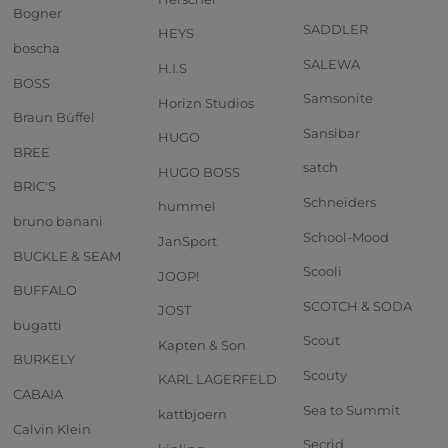
Bogner
SADDLER
HEYS
boscha
SALEWA
H.I.S
BOSS
Samsonite
Horizn Studios
Braun Büffel
Sansibar
HUGO
BREE
satch
HUGO BOSS
BRIC'S
Schneiders
hummel
bruno banani
School-Mood
JanSport
BUCKLE & SEAM
Scooli
JOOP!
BUFFALO
SCOTCH & SODA
JOST
bugatti
Scout
Kapten & Son
BURKELY
Scouty
KARL LAGERFELD
CABAIA
Sea to Summit
kattbjoern
Calvin Klein
Secrid