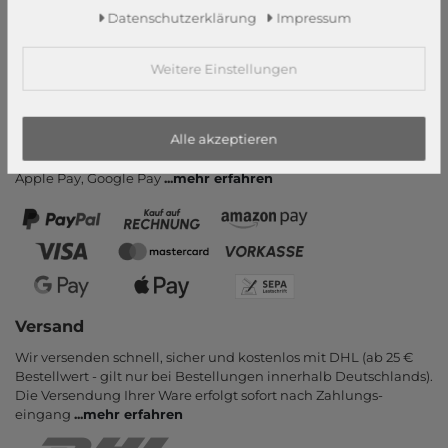
Hilfe & FAQ
Daten­schutz­erklärung
Impressum
Zahlung und Versand
Newsletter
Weitere Einstellungen
Vertrag widerrufen
Zahlungsarten
Alle akzeptieren
PayPal, Kauf auf Rechnung, Amazon Pay, Vor­kasse, Kredit­karte,
Apple Pay, Google Pay
...
mehr erfahren
Versand
Wir versenden schnell, sicher und kostenlos mit DHL (ab 25 €
Bestell­wert - gilt nur bei Bestel­lungen inner­halb Deutsch­lands).
Die Ver­sendung Ihrer Ware er­folgt sofort nach Zahlungs­
eingang
...
mehr erfahren