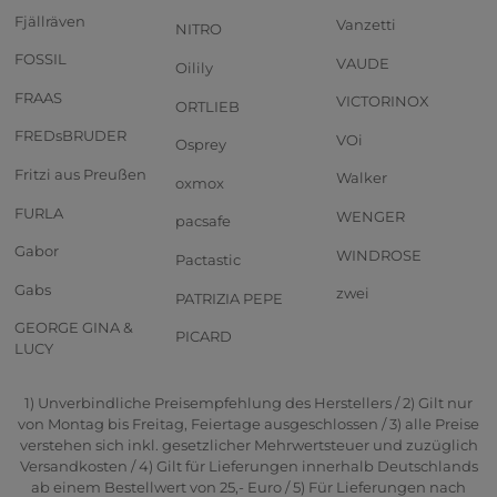
Fjällräven
Vanzetti
NITRO
FOSSIL
VAUDE
Oilily
FRAAS
VICTORINOX
ORTLIEB
FREDsBRUDER
VOi
Osprey
Fritzi aus Preußen
Walker
oxmox
FURLA
WENGER
pacsafe
Gabor
WINDROSE
Pactastic
Gabs
zwei
PATRIZIA PEPE
GEORGE GINA &
PICARD
LUCY
1) Unverbindliche Preisempfehlung des Herstellers / 2) Gilt nur
von Montag bis Freitag, Feiertage ausgeschlossen / 3) alle Preise
verstehen sich inkl. gesetzlicher Mehrwertsteuer und zuzüglich
Versandkosten / 4) Gilt für Lieferungen innerhalb Deutschlands
ab einem Bestellwert von 25,- Euro / 5) Für Lieferungen nach