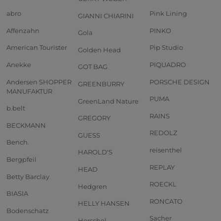
abro
Pink Lining
GIANNI CHIARINI
Affenzahn
PINKO
Gola
American Tourister
Pip Studio
Golden Head
Anekke
PIQUADRO
GOT BAG
Andersen SHOPPER
PORSCHE DESIGN
GREENBURRY
MANUFAKTUR
PUMA
GreenLand Nature
b.belt
RAINS
GREGORY
BECKMANN
REDOLZ
GUESS
Bench.
reisenthel
HAROLD'S
Bergpfeil
REPLAY
HEAD
Betty Barclay
ROECKL
Hedgren
BIASIA
RONCATO
HELLY HANSEN
Bodenschatz
Sacher
Herschel