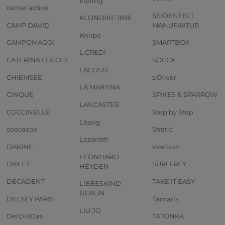
kipling
camel active
SEIDENFELT
KLONDIKE 1896
CAMP DAVID
MANUFAKTUR
Knirps
CAMPOMAGGI
SMARTBOX
L.CREDI
CATERINA LUCCHI
SOCCX
LACOSTE
CHIEMSEE
s.Oliver
LA MARTINA
CINQUE
SPIKES & SPARROW
LANCASTER
COCCINELLE
Step by Step
Lässig
coocazoo
Stratic
Lazarotti
DAKINE
strellson
LEONHARD
DAY ET
SURI FREY
HEYDEN
DECADENT
TAKE IT EASY
LIEBESKIND
BERLIN
DELSEY PARIS
Tamaris
LIU JO
DerDieDas
TATONKA