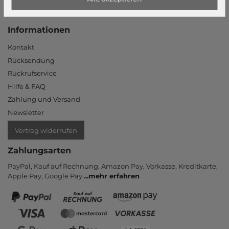
Login
Neukunde?
Informationen
Kontakt
Rücksendung
Rückrufservice
Hilfe & FAQ
Zahlung und Versand
Newsletter
Vertrag widerrufen
Zahlungsarten
PayPal, Kauf auf Rechnung, Amazon Pay, Vor­kasse, Kredit­karte,
Apple Pay, Google Pay
...
mehr erfahren