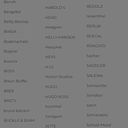
Bench.
REDOLZ
HAROLD'S
Bergpfeil
reisenthel
HEAD
Betty Barclay
REPLAY
Hedgren
BIASIA
ROECKL
HELLY HANSEN
Bodenschatz
RONCATO
Herschel
Bogner
Sacher
HEYS
boscha
SADDLER
H.I.S
BOSS
SALEWA
Horizn Studios
Braun Büffel
Samsonite
HUGO
BREE
Sansibar
HUGO BOSS
BRIC'S
satch
hummel
bruno banani
Schneiders
JanSport
BUCKLE & SEAM
School-Mood
JETTE