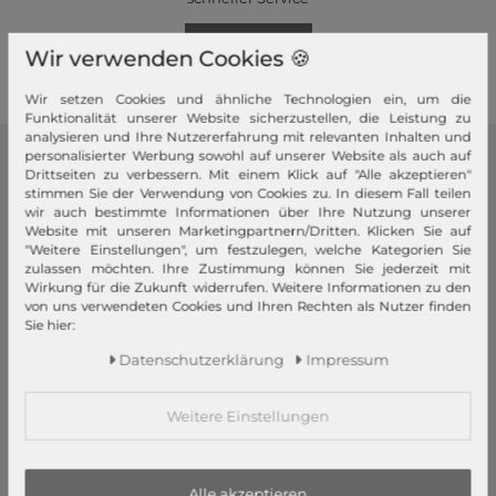
Mehr dazu!
Wir verwenden Cookies 🍪
Wir setzen Cookies und ähnliche Technologien ein, um die
Funktionalität unserer Website sicherzustellen, die Leistung zu
analysieren und Ihre Nutzererfahrung mit relevanten Inhalten und
personalisierter Werbung sowohl auf unserer Website als auch auf
modeherz
Drittseiten zu verbessern. Mit einem Klick auf "Alle akzeptieren"
stimmen Sie der Verwendung von Cookies zu. In diesem Fall teilen
wir auch bestimmte Informationen über Ihre Nutzung unserer
Impressum
Website mit unseren Marketingpartnern/Dritten. Klicken Sie auf
AGB
"Weitere Einstellungen", um festzulegen, welche Kategorien Sie
zulassen möchten. Ihre Zustimmung können Sie jederzeit mit
Widerrufsrecht
Wirkung für die Zukunft widerrufen. Weitere Informationen zu den
Datenschutzerklärung
von uns verwendeten Cookies und Ihren Rechten als Nutzer finden
Sie hier:
Datenschutzeinstellungen
Barrierefreiheitserklärung
Daten­schutz­erklärung
Impressum
Jobs
Unsere Stores
Weitere Einstellungen
Mein Konto
Alle akzeptieren