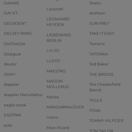
DAKINE
Stratic
Lazarotti
DAY ET
strellson
LEONHARD
DECADENT
SURI FREY
HEYDEN
DELSEY PARIS
TAKE IT EASY
LIEBESKIND
BERLIN
DerDieDas
Tamaris
LIU JO
Desigual
TATONKA
LLOYD
deuter
Ted Baker
MAESTRO
DKNY
THE BRIDGE
MAISON
doppler
The Chesterfield
MOLLERUS
Brand
doppler Manufaktur
Maître
THULE
eagle creek
MANDARINA DUCK
TITAN
EASTPAK
mano
TOMMY HILFIGER
eoto
Marc Picard
TOM TAILOR