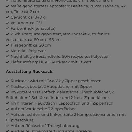
Maße: Breite ca. 35 cm, Höhe ca. 50 cm, Tiefe ca. 18 cm
Maße gepolstertes Laptopfach: Breite ca. 28 cm, Höhe ca. 42
cm, Tiefe ca. 2 cm
Gewicht: ca. 840 g
Volumen: ca. 25 l
Farbe: Brick (terracotta)
2 Schultergurte gepolstert, atmungsaktiv, stufenlos
verstellbar: ca. 50 cm - 95 cm
1 Tragegriff: ca. 20 cm
Material: Polyester
Nachhaltige Bestandteile: 50% recyceltes Polyester
Lieferumfang: HEAD Rucksack mit Etikett
Ausstattung Rucksack:
Rucksack wird mit Two Way Zipper geschlossen
Rucksack besitzt 2 Hauptfächer mit Zipper
Im vorderen Hauptfach 2 elastische Einschubfächer, 2
Stiftehalter, 1 Schlüsselfinder und 2 Netz-Zipperfächer
Im hinteren Hauptfach 1 Laptopfach und 1 Zipperfach
Auf der Vorderseite 3 Zipperfächer
Auf der rechten und linken Seite 2 Kompressionsriemen mit
Clipverschluss
Auf der Rückseite 1 Trolleyhalterung
Rückseite ist gepolstert und atmungsaktiv