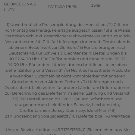
GEORGE GINA &
zwei
PATRIZIA PEPE
LUCY
1) Unverbindliche Preisempfehlung des Herstellers / 2) Gilt nur
von Montag bis Freitag, Feiertage ausgeschlossen / 3) alle Preise
verstehen sich inkl. gesetzlicher Mehrwertsteuer und zuzüglich
Versandkosten / 4) Gilt für Lieferungen innerhalb Deutschlands
ab einem Bestellwert von 25,- Euro / 5) Für Lieferungen nach
Deutschland. Für Schweiz & Liechtenstein: Bestellungen bis
10.02 14:00 Uhr. Für Großbritannien und Kanalinseln: 09.02
14:00 Uhr. Für andere Länder: durchschnittliche Lieferzeiten
siehe "Zahlung und Versand". / 6) Nicht auf rabattierte Produkte
anwendbar. Gutschein ist nicht kombinierbar mit anderen
Gutscheinen oder Aktions-Preisen. / 7) Lieferungen nach
Deutschland. Lieferzeiten für andere Länder und Informationen
zur Berechnung des Liefertermins siehe "Zahlung und Versand"
/ 8) Bei Bestellungen bis 16:00 Uhr und Sofortbezahlung
(ausgenommen Lieferländer: Schweiz, Liechtenstein,
Großbritannien, Jersey, Guernsey, Isle of Man) / 9)
Zahlungseingang vorausgesetzt / 10) Lieferzeit: ca. 1–3 Werktage
Unsere Service Hotline: + 49 7129/936640 (Sie erreichen uns: Mo