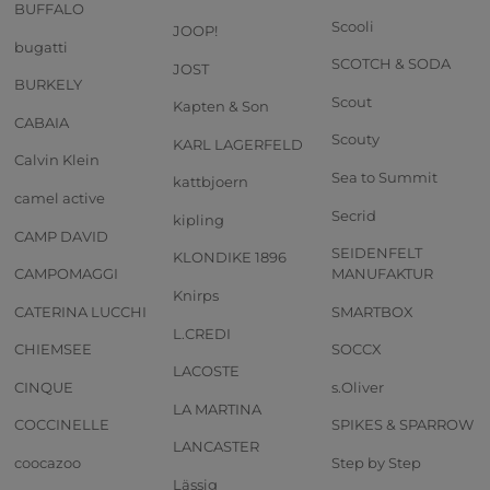
BUFFALO
Scooli
JOOP!
bugatti
SCOTCH & SODA
JOST
BURKELY
Scout
Kapten & Son
CABAIA
Scouty
KARL LAGERFELD
Calvin Klein
Sea to Summit
kattbjoern
camel active
Secrid
kipling
CAMP DAVID
SEIDENFELT
KLONDIKE 1896
CAMPOMAGGI
MANUFAKTUR
Knirps
CATERINA LUCCHI
SMARTBOX
L.CREDI
CHIEMSEE
SOCCX
LACOSTE
CINQUE
s.Oliver
LA MARTINA
COCCINELLE
SPIKES & SPARROW
LANCASTER
coocazoo
Step by Step
Lässig