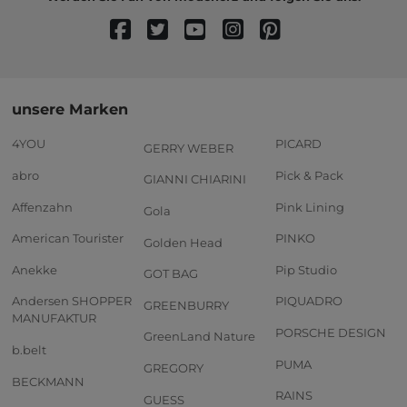
unsere Marken
4YOU
PICARD
GERRY WEBER
abro
Pick & Pack
GIANNI CHIARINI
Affenzahn
Pink Lining
Gola
American Tourister
PINKO
Golden Head
Anekke
Pip Studio
GOT BAG
Andersen SHOPPER
PIQUADRO
GREENBURRY
MANUFAKTUR
PORSCHE DESIGN
GreenLand Nature
b.belt
PUMA
GREGORY
BECKMANN
RAINS
GUESS