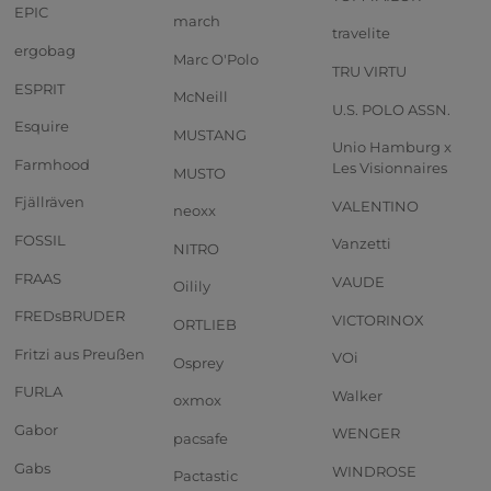
EPIC
march
travelite
ergobag
Marc O'Polo
TRU VIRTU
ESPRIT
McNeill
U.S. POLO ASSN.
Esquire
MUSTANG
Unio Hamburg x
Farmhood
Les Visionnaires
MUSTO
Fjällräven
VALENTINO
neoxx
FOSSIL
Vanzetti
NITRO
FRAAS
VAUDE
Oilily
FREDsBRUDER
VICTORINOX
ORTLIEB
Fritzi aus Preußen
VOi
Osprey
FURLA
Walker
oxmox
Gabor
WENGER
pacsafe
Gabs
WINDROSE
Pactastic