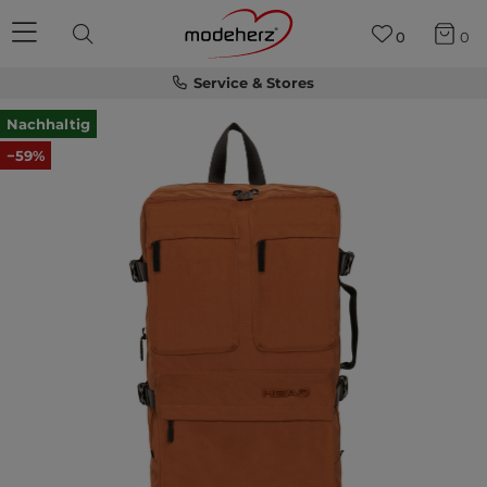
0
0
Service & Stores
Nachhaltig
−59%