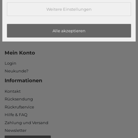
Datenschutzerklärung
Weitere Einstellungen
Datenschutzeinstellungen
Barrierefreiheitserklärung
Alle akzeptieren
Jobs
Unsere Stores
Mein Konto
Login
Neukunde?
Informationen
Kontakt
Rücksendung
Rückrufservice
Hilfe & FAQ
Zahlung und Versand
Newsletter