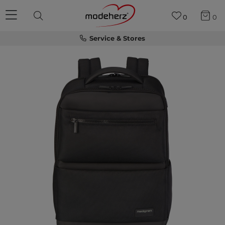
0
0
Service & Stores