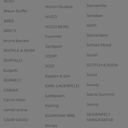
BOSS
Samsonite
Horizn Studios
Braun Büffel
Sansibar
HUGO
BREE
satch
HUGO BOSS
BRIC'S
Schneiders
hummel
bruno banani
School-Mood
JanSport
BUCKLE & SEAM
Scooli
JOOP!
BUFFALO
SCOTCH & SODA
JOST
bugatti
Scout
Kapten & Son
BURKELY
Scouty
KARL LAGERFELD
CABAIA
Sea to Summit
kattbjoern
Calvin Klein
Secrid
kipling
camel active
SEIDENFELT
KLONDIKE 1896
CAMP DAVID
MANUFAKTUR
Knirps