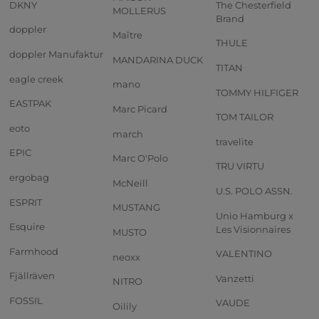
DKNY
The Chesterfield
MOLLERUS
Brand
doppler
Maître
THULE
doppler Manufaktur
MANDARINA DUCK
TITAN
eagle creek
mano
TOMMY HILFIGER
EASTPAK
Marc Picard
TOM TAILOR
eoto
march
travelite
EPIC
Marc O'Polo
TRU VIRTU
ergobag
McNeill
U.S. POLO ASSN.
ESPRIT
MUSTANG
Unio Hamburg x
Esquire
Les Visionnaires
MUSTO
Farmhood
VALENTINO
neoxx
Fjällräven
Vanzetti
NITRO
FOSSIL
VAUDE
Oilily