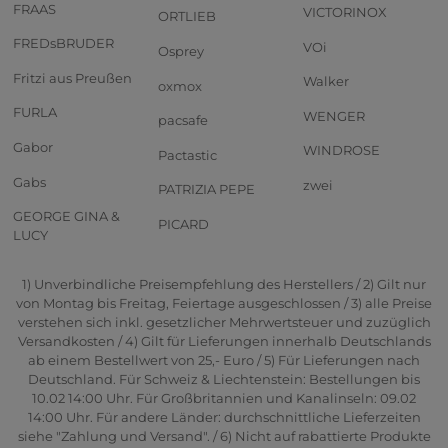
FRAAS
VICTORINOX
ORTLIEB
FREDsBRUDER
VOi
Osprey
Fritzi aus Preußen
Walker
oxmox
FURLA
WENGER
pacsafe
Gabor
WINDROSE
Pactastic
Gabs
zwei
PATRIZIA PEPE
GEORGE GINA &
PICARD
LUCY
1) Unverbindliche Preisempfehlung des Herstellers / 2) Gilt nur
von Montag bis Freitag, Feiertage ausgeschlossen / 3) alle Preise
verstehen sich inkl. gesetzlicher Mehrwertsteuer und zuzüglich
Versandkosten / 4) Gilt für Lieferungen innerhalb Deutschlands
ab einem Bestellwert von 25,- Euro / 5) Für Lieferungen nach
Deutschland. Für Schweiz & Liechtenstein: Bestellungen bis
10.02 14:00 Uhr. Für Großbritannien und Kanalinseln: 09.02
14:00 Uhr. Für andere Länder: durchschnittliche Lieferzeiten
siehe "Zahlung und Versand". / 6) Nicht auf rabattierte Produkte