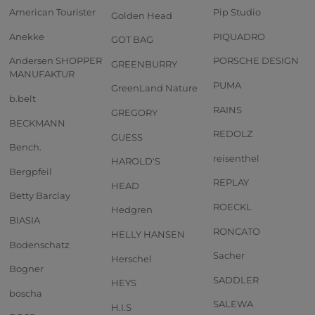
American Tourister
Pip Studio
Golden Head
Anekke
PIQUADRO
GOT BAG
Andersen SHOPPER
PORSCHE DESIGN
GREENBURRY
MANUFAKTUR
PUMA
GreenLand Nature
b.belt
RAINS
GREGORY
BECKMANN
REDOLZ
GUESS
Bench.
reisenthel
HAROLD'S
Bergpfeil
REPLAY
HEAD
Betty Barclay
ROECKL
Hedgren
BIASIA
RONCATO
HELLY HANSEN
Bodenschatz
Sacher
Herschel
Bogner
SADDLER
HEYS
boscha
SALEWA
H.I.S