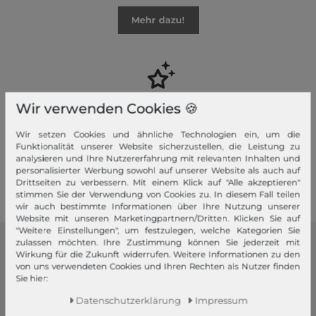
Mehr dazu!
Ihre Vorteile
Wir verwenden Cookies 🍪
Premiumversand, Große Auswahl, faire Preise, Freundlicher &
Wir setzen Cookies und ähnliche Technologien ein, um die
schneller Service
Funktionalität unserer Website sicherzustellen, die Leistung zu
analysieren und Ihre Nutzererfahrung mit relevanten Inhalten und
personalisierter Werbung sowohl auf unserer Website als auch auf
Mehr dazu!
Drittseiten zu verbessern. Mit einem Klick auf "Alle akzeptieren"
stimmen Sie der Verwendung von Cookies zu. In diesem Fall teilen
wir auch bestimmte Informationen über Ihre Nutzung unserer
Website mit unseren Marketingpartnern/Dritten. Klicken Sie auf
"Weitere Einstellungen", um festzulegen, welche Kategorien Sie
zulassen möchten. Ihre Zustimmung können Sie jederzeit mit
modeherz
Wirkung für die Zukunft widerrufen. Weitere Informationen zu den
von uns verwendeten Cookies und Ihren Rechten als Nutzer finden
Sie hier:
Impressum
AGB
Daten­schutz­erklärung
Impressum
Widerrufsrecht