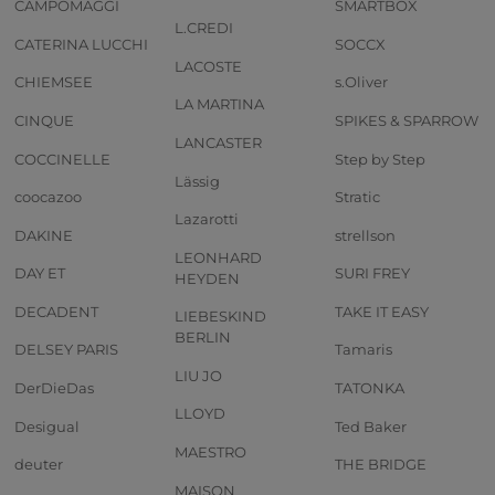
CAMPOMAGGI
SMARTBOX
L.CREDI
CATERINA LUCCHI
SOCCX
LACOSTE
CHIEMSEE
s.Oliver
LA MARTINA
CINQUE
SPIKES & SPARROW
LANCASTER
COCCINELLE
Step by Step
Lässig
coocazoo
Stratic
Lazarotti
DAKINE
strellson
LEONHARD
DAY ET
SURI FREY
HEYDEN
DECADENT
TAKE IT EASY
LIEBESKIND
BERLIN
DELSEY PARIS
Tamaris
LIU JO
DerDieDas
TATONKA
LLOYD
Desigual
Ted Baker
MAESTRO
deuter
THE BRIDGE
MAISON