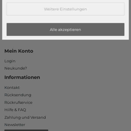
Widerrufsrecht
Datenschutzerklärung
Weitere Einstellungen
Datenschutzeinstellungen
Barrierefreiheitserklärung
Alle akzeptieren
Jobs
Unsere Stores
Mein Konto
Login
Neukunde?
Informationen
Kontakt
Rücksendung
Rückrufservice
Hilfe & FAQ
Zahlung und Versand
Newsletter