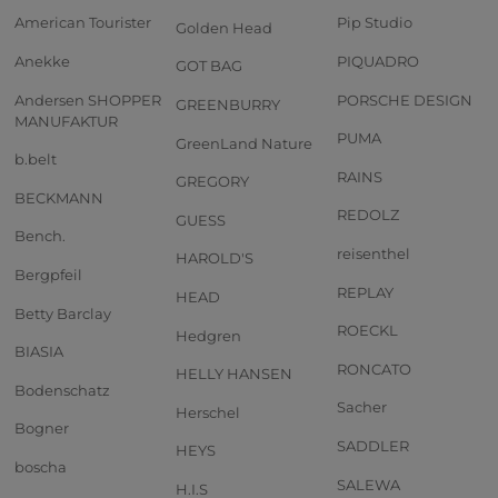
American Tourister
Pip Studio
Golden Head
Anekke
PIQUADRO
GOT BAG
Andersen SHOPPER
PORSCHE DESIGN
GREENBURRY
MANUFAKTUR
PUMA
GreenLand Nature
b.belt
RAINS
GREGORY
BECKMANN
REDOLZ
GUESS
Bench.
reisenthel
HAROLD'S
Bergpfeil
REPLAY
HEAD
Betty Barclay
ROECKL
Hedgren
BIASIA
RONCATO
HELLY HANSEN
Bodenschatz
Sacher
Herschel
Bogner
SADDLER
HEYS
boscha
SALEWA
H.I.S