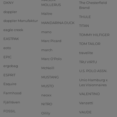
DKNY
The Chesterfield
MOLLERUS
Brand
doppler
Maître
THULE
doppler Manufaktur
MANDARINA DUCK
TITAN
eagle creek
mano
TOMMY HILFIGER
EASTPAK
Marc Picard
TOM TAILOR
eoto
march
travelite
EPIC
Marc O'Polo
TRU VIRTU
ergobag
McNeill
U.S. POLO ASSN.
ESPRIT
MUSTANG
Unio Hamburg x
Esquire
Les Visionnaires
MUSTO
Farmhood
VALENTINO
neoxx
Fjällräven
Vanzetti
NITRO
FOSSIL
VAUDE
Oilily