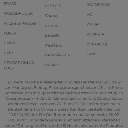
FRAAS
VICTORINOX
ORTLIEB
FREDsBRUDER
VOi
Osprey
Fritzi aus Preußen
Walker
oxmox
FURLA
WENGER
pacsafe
Gabor
WINDROSE
Pactastic
Gabs
zwei
PATRIZIA PEPE
GEORGE GINA &
PICARD
LUCY
1) Unverbindliche Preisempfehlung des Herstellers / 2) Gilt nur
von Montag bis Freitag, Feiertage ausgeschlossen / 3) alle Preise
verstehen sich inkl. gesetzlicher Mehrwertsteuer und zuzüglich
Versandkosten / 4) Gilt für Lieferungen innerhalb Deutschlands
ab einem Bestellwert von 25,- Euro / 5) Für Lieferungen nach
Deutschland. Für Schweiz & Liechtenstein: Bestellungen bis
10.02 14:00 Uhr. Für Großbritannien und Kanalinseln: 09.02
14:00 Uhr. Für andere Länder: durchschnittliche Lieferzeiten
siehe "Zahlung und Versand". / 6) Nicht auf rabattierte Produkte