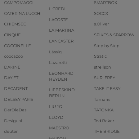
CAMPOMAGGI
SMARTBOX
L.CREDI
CATERINA LUCCHI
SOCCX
LACOSTE
CHIEMSEE
s.Oliver
LA MARTINA
CINQUE
SPIKES & SPARROW
LANCASTER
COCCINELLE
Step by Step
Lässig
coocazoo
Stratic
Lazarotti
DAKINE
strellson
LEONHARD
DAY ET
SURI FREY
HEYDEN
DECADENT
TAKE IT EASY
LIEBESKIND
BERLIN
DELSEY PARIS
Tamaris
LIU JO
DerDieDas
TATONKA
LLOYD
Desigual
Ted Baker
MAESTRO
deuter
THE BRIDGE
MAISON