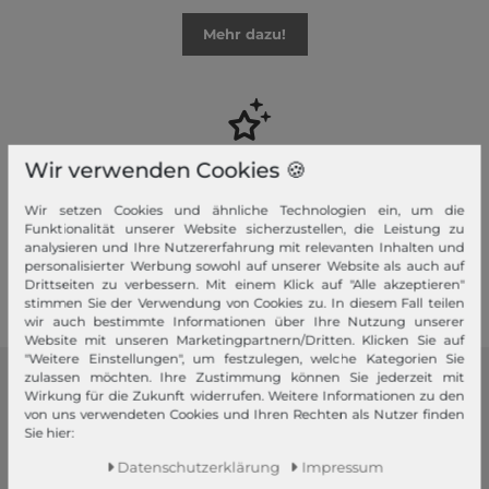
Mehr dazu!
Ihre Vorteile
Wir verwenden Cookies 🍪
Premiumversand, Große Auswahl, faire Preise, Freundlicher &
Wir setzen Cookies und ähnliche Technologien ein, um die
schneller Service
Funktionalität unserer Website sicherzustellen, die Leistung zu
analysieren und Ihre Nutzererfahrung mit relevanten Inhalten und
personalisierter Werbung sowohl auf unserer Website als auch auf
Mehr dazu!
Drittseiten zu verbessern. Mit einem Klick auf "Alle akzeptieren"
stimmen Sie der Verwendung von Cookies zu. In diesem Fall teilen
wir auch bestimmte Informationen über Ihre Nutzung unserer
Website mit unseren Marketingpartnern/Dritten. Klicken Sie auf
"Weitere Einstellungen", um festzulegen, welche Kategorien Sie
zulassen möchten. Ihre Zustimmung können Sie jederzeit mit
modeherz
Wirkung für die Zukunft widerrufen. Weitere Informationen zu den
von uns verwendeten Cookies und Ihren Rechten als Nutzer finden
Sie hier:
Impressum
AGB
Daten­schutz­erklärung
Impressum