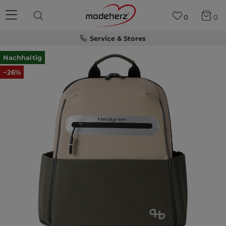
0
0
Service & Stores
Nachhaltig
−26%