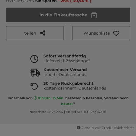
UVP:
119,00 €
/
Sie sparen
- 26% ( 30,94 € )
In die Einkaufstasche
teilen
Wunschliste
Sofort versandfertig
7
Lieferzeit 1-2 Werktage
Kostenloser Versand
innerh. Deutschlands
30 Tage Rückgaberecht
kostenlos innerh. Deutschlands
Innerhalb von
10 Stdn. 15 Min.
bestellen & bezahlen, Versand noch
8
heute!
modeherz ID: 237954
|
Artikel Nr.: HCBI04/860-01
Details zur Produktsicherheit