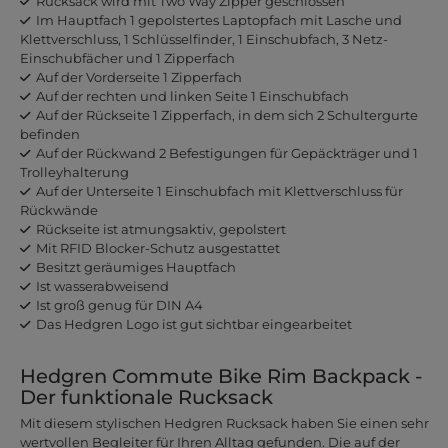
Rucksack wird mit Two Way Zipper geschlossen
Im Hauptfach 1 gepolstertes Laptopfach mit Lasche und
Klettverschluss, 1 Schlüsselfinder, 1 Einschubfach, 3 Netz-
Einschubfächer und 1 Zipperfach
Auf der Vorderseite 1 Zipperfach
Auf der rechten und linken Seite 1 Einschubfach
Auf der Rückseite 1 Zipperfach, in dem sich 2 Schultergurte
befinden
Auf der Rückwand 2 Befestigungen für Gepäckträger und 1
Trolleyhalterung
Auf der Unterseite 1 Einschubfach mit Klettverschluss für
Rückwände
Rückseite ist atmungsaktiv, gepolstert
Mit RFID Blocker-Schutz ausgestattet
Besitzt geräumiges Hauptfach
Ist wasserabweisend
Ist groß genug für DIN A4
Das Hedgren Logo ist gut sichtbar eingearbeitet
Hedgren Commute Bike Rim Backpack -
Der funktionale Rucksack
Mit diesem stylischen Hedgren Rucksack haben Sie einen sehr
wertvollen Begleiter für Ihren Alltag gefunden. Die auf der