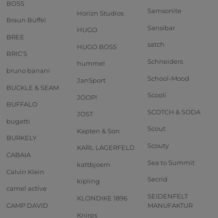
BOSS
Samsonite
Horizn Studios
Braun Büffel
Sansibar
HUGO
BREE
satch
HUGO BOSS
BRIC'S
Schneiders
hummel
bruno banani
School-Mood
JanSport
BUCKLE & SEAM
Scooli
JOOP!
BUFFALO
SCOTCH & SODA
JOST
bugatti
Scout
Kapten & Son
BURKELY
Scouty
KARL LAGERFELD
CABAIA
Sea to Summit
kattbjoern
Calvin Klein
Secrid
kipling
camel active
SEIDENFELT
KLONDIKE 1896
CAMP DAVID
MANUFAKTUR
Knirps