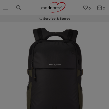
0
0
Service & Stores