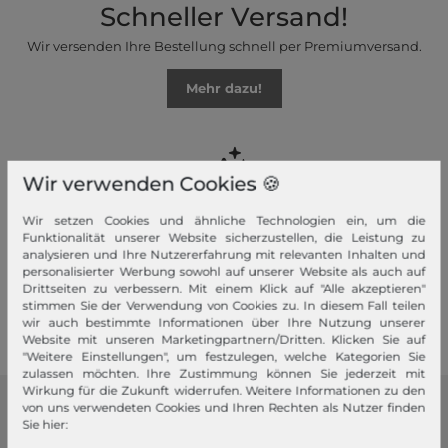
Schneller Versand!
Wir versenden Ihre Bestellung schnell per Premiumversand.
Mehr dazu!
Wir verwenden Cookies 🍪
Ihre Vorteile
Wir setzen Cookies und ähnliche Technologien ein, um die
Funktionalität unserer Website sicherzustellen, die Leistung zu
Premiumversand, Große Auswahl, faire Preise, Freundlicher &
analysieren und Ihre Nutzererfahrung mit relevanten Inhalten und
schneller Service
personalisierter Werbung sowohl auf unserer Website als auch auf
Drittseiten zu verbessern. Mit einem Klick auf "Alle akzeptieren"
Mehr dazu!
stimmen Sie der Verwendung von Cookies zu. In diesem Fall teilen
wir auch bestimmte Informationen über Ihre Nutzung unserer
Website mit unseren Marketingpartnern/Dritten. Klicken Sie auf
"Weitere Einstellungen", um festzulegen, welche Kategorien Sie
zulassen möchten. Ihre Zustimmung können Sie jederzeit mit
Wirkung für die Zukunft widerrufen. Weitere Informationen zu den
von uns verwendeten Cookies und Ihren Rechten als Nutzer finden
modeherz
Sie hier: