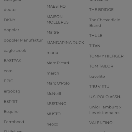
MAESTRO
deuter
THE BRIDGE
MAISON
DKNY
The Chesterfield
MOLLERUS
Brand
doppler
Maître
THULE
doppler Manufaktur
MANDARINA DUCK
TITAN
eagle creek
mano
TOMMY HILFIGER
EASTPAK
Marc Picard
TOM TAILOR
eoto
march
travelite
EPIC
Marc O'Polo
TRU VIRTU
ergobag
McNeill
U.S. POLO ASSN.
ESPRIT
MUSTANG
Unio Hamburg x
Esquire
Les Visionnaires
MUSTO
Farmhood
VALENTINO
neoxx
Fjällräven