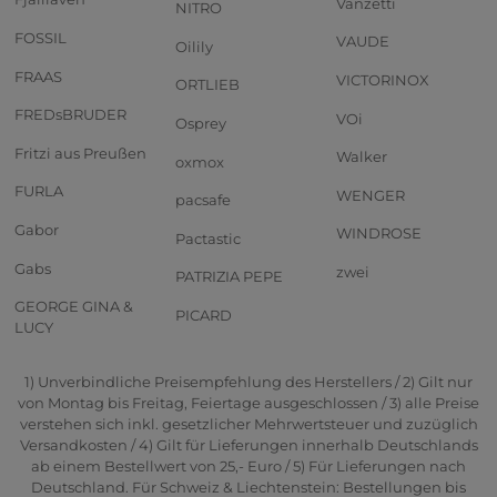
Vanzetti
NITRO
FOSSIL
VAUDE
Oilily
FRAAS
VICTORINOX
ORTLIEB
FREDsBRUDER
VOi
Osprey
Fritzi aus Preußen
Walker
oxmox
FURLA
WENGER
pacsafe
Gabor
WINDROSE
Pactastic
Gabs
zwei
PATRIZIA PEPE
GEORGE GINA &
PICARD
LUCY
1) Unverbindliche Preisempfehlung des Herstellers / 2) Gilt nur
von Montag bis Freitag, Feiertage ausgeschlossen / 3) alle Preise
verstehen sich inkl. gesetzlicher Mehrwertsteuer und zuzüglich
Versandkosten / 4) Gilt für Lieferungen innerhalb Deutschlands
ab einem Bestellwert von 25,- Euro / 5) Für Lieferungen nach
Deutschland. Für Schweiz & Liechtenstein: Bestellungen bis