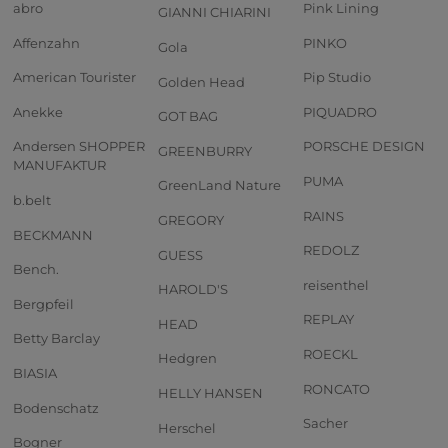
abro
Pink Lining
GIANNI CHIARINI
Affenzahn
PINKO
Gola
American Tourister
Pip Studio
Golden Head
Anekke
PIQUADRO
GOT BAG
Andersen SHOPPER
PORSCHE DESIGN
GREENBURRY
MANUFAKTUR
PUMA
GreenLand Nature
b.belt
RAINS
GREGORY
BECKMANN
REDOLZ
GUESS
Bench.
reisenthel
HAROLD'S
Bergpfeil
REPLAY
HEAD
Betty Barclay
ROECKL
Hedgren
BIASIA
RONCATO
HELLY HANSEN
Bodenschatz
Sacher
Herschel
Bogner