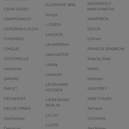
SEIDENFELT
KLONDIKE 1896
CAMP DAVID
MANUFAKTUR
Knirps
CAMPOMAGGI
SMARTBOX
L.CREDI
CATERINA LUCCHI
SOCCX
LACOSTE
CHIEMSEE
s.Oliver
LA MARTINA
CINQUE
SPIKES & SPARROW
LANCASTER
COCCINELLE
Step by Step
Lässig
coocazoo
Stratic
Lazarotti
DAKINE
strellson
LEONHARD
DAY ET
SURI FREY
HEYDEN
DECADENT
TAKE IT EASY
LIEBESKIND
BERLIN
DELSEY PARIS
Tamaris
LIU JO
DerDieDas
TATONKA
LLOYD
Desigual
Ted Baker