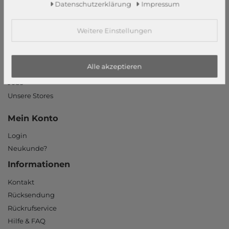
Daten­schutz­erklärung
Impressum
Impressum
AGB
Widerrufsrecht
Weitere Einstellungen
Datenschutzerklärung
Datenschutzeinstellungen
Alle akzeptieren
Barrierefreiheitserklärung
Jobs
Unsere Stores
Mein Konto
Login
Neukunde?
Informationen
Kontakt
Rücksendung
Rückrufservice
Hilfe & FAQ