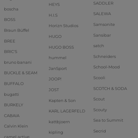
SADDLER
HEYS
boscha
SALEWA
H.I.S
BOSS
Samsonite
Horizn Studios
Braun Büffel
Sansibar
HUGO
BREE
satch
HUGO BOSS
BRIC'S
Schneiders
hummel
bruno banani
School-Mood
JanSport
BUCKLE & SEAM
Scooli
JOOP!
BUFFALO
SCOTCH & SODA
JOST
bugatti
Scout
Kapten & Son
BURKELY
Scouty
KARL LAGERFELD
CABAIA
Sea to Summit
kattbjoern
Calvin Klein
Secrid
kipling
camel active