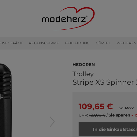
EISEGEPÄCK
REGENSCHIRME
BEKLEIDUNG
GÜRTEL
WEITERES
Hedgren
Trolley
Stripe XS Spinner
109,65 €
inkl. MwSt.
UVP:
129,00 €
/
Sie sparen
- 1
In die Einkaufstasc