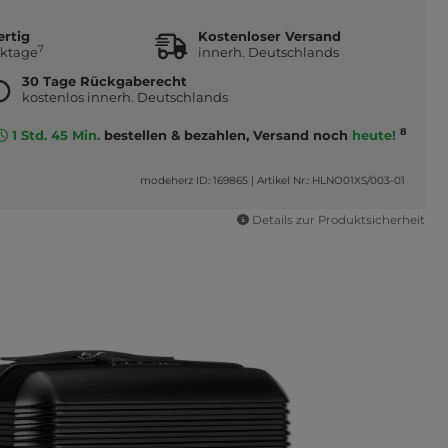
ertig
Kostenloser Versand
7
rktage
innerh. Deutschlands
30 Tage Rückgaberecht
kostenlos innerh. Deutschlands
8
1 Std. 45 Min.
bestellen & bezahlen, Versand noch
heute!
modeherz ID: 169865
|
Artikel Nr.: HLNO01XS/003-01
Details zur Produktsicherheit