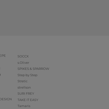
PEPE
SOCCX
s.Oliver
k
SPIKES & SPARROW
g
Step by Step
Stratic
strellson
O
SURI FREY
DESIGN
TAKE IT EASY
Tamaris