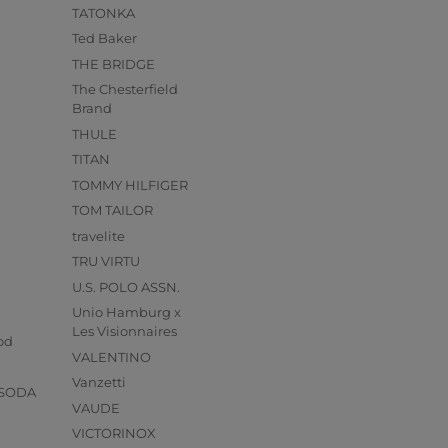
TATONKA
Ted Baker
THE BRIDGE
The Chesterfield
Brand
THULE
TITAN
TOMMY HILFIGER
TOM TAILOR
travelite
TRU VIRTU
U.S. POLO ASSN.
Unio Hamburg x
s
Les Visionnaires
od
VALENTINO
Vanzetti
 SODA
VAUDE
VICTORINOX