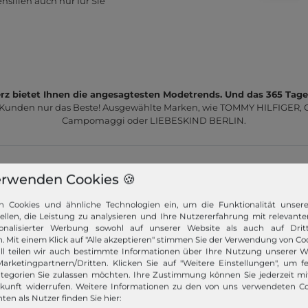
silien auch nur für Sie
z bietet Ihnen die angesagtesten Modetrends. Und das 365 Tage
 Kunden nur das Beste! Ausgewählte Marken, wie TOMMY HILFIGER, Ca
Campomaggi oder LIEBESKIND BERLIN.
erwenden Cookies 🍪
n Cookies und ähnliche Technologien ein, um die Funktionalität unser
tellen, die Leistung zu analysieren und Ihre Nutzererfahrung mit relevante
Schneller Versand!
onalisierter Werbung sowohl auf unserer Website als auch auf Dritt
. Mit einem Klick auf "Alle akzeptieren" stimmen Sie der Verwendung von Coo
Wir versenden Ihre Bestellung schnell per
ll teilen wir auch bestimmte Informationen über Ihre Nutzung unserer W
Premiumversand.
arketingpartnern/Dritten. Klicken Sie auf "Weitere Einstellungen", um fe
tegorien Sie zulassen möchten. Ihre Zustimmung können Sie jederzeit m
ukunft widerrufen. Weitere Informationen zu den von uns verwendeten C
Mehr dazu!
ten als Nutzer finden Sie hier: