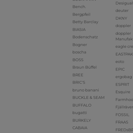
Desigual
Bench.
deuter
Bergpfeil
DKNY
Betty Barclay
doppler
BIASIA
doppler
Bodenschatz
Manufak
Bogner
eagle cr
boscha
EASTPAK
BOSS
eoto
Braun Büffel
EPIC
BREE
ergobag
BRIC'S
ESPRIT
bruno banani
Esquire
BUCKLE & SEAM
Farmho
BUFFALO
Fjällräve
bugatti
FOSSIL
BURKELY
FRAAS
CABAIA
FREDsB