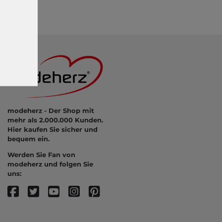
modeherz - Der Shop mit
mehr als 2.000.000 Kunden.
Hier kaufen Sie sicher und
bequem ein.
Werden Sie Fan von
modeherz und folgen Sie
uns: