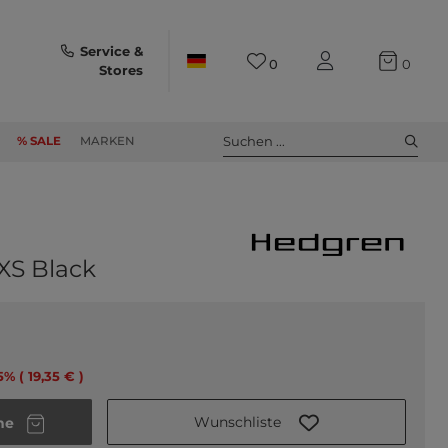
Service &
0
0
Stores
Suchen ...
% SALE
MARKEN
 XS Black
5% ( 19,35 € )
Wunschliste
he