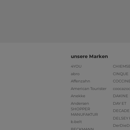
unsere Marken
4YOU
CHIEMS
abro
CINQUE
Affenzahn
COCCIN
American Tourister
coocazo
Anekke
DAKINE
Andersen
DAY ET
SHOPPER
DECADE
MANUFAKTUR
DELSEY 
b.belt
DerDieD
BECKMANN