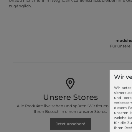
Urlaub nicht mehr im Weg! Dank Zahlenschloss bleiben Ihre Uten
zugänglich.
modeher
Für unsere
Wir v
Wir setze
sicherzus
Unsere Stores
und pers
verbessern
Alle Produkte live sehen und spüren! Wir freuen uns auf
diesem Fa
Ihren Besuch in einem unserer Stores.
unseren M
welche Ka
für die Z
Jetzt ansehen!
Ihren Rech