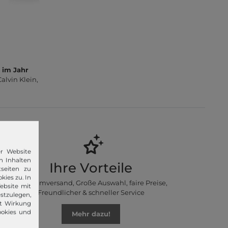
 im Jahr
lvin Klein,
er Website
n Inhalten
Ihre Vorteile
seiten zu
kies zu. In
Premiumversand, Große Auswahl, faire Preise,
ebsite mit
Freundlicher & schneller Service
stzulegen,
it Wirkung
ookies und
Mehr dazu!