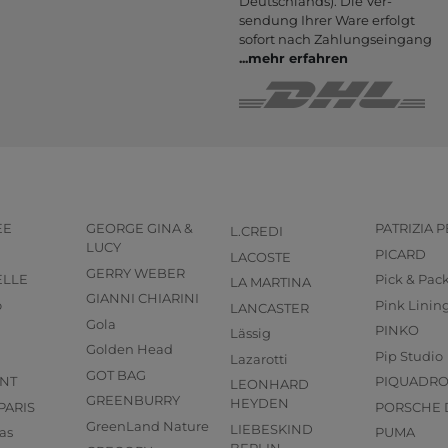
Deutsch­lands). Die Ver­
sendung Ihrer Ware er­folgt
sofort nach Zahlungs­eingang
...
mehr erfahren
EE
GEORGE GINA &
PATRIZIA 
L.CREDI
LUCY
PICARD
LACOSTE
GERRY WEBER
ELLE
Pick & Pac
LA MARTINA
GIANNI CHIARINI
o
Pink Linin
LANCASTER
Gola
PINKO
Lässig
Golden Head
Pip Studio
Lazarotti
GOT BAG
NT
PIQUADR
LEONHARD
GREENBURRY
HEYDEN
PARIS
PORSCHE 
GreenLand Nature
LIEBESKIND
as
PUMA
BERLIN