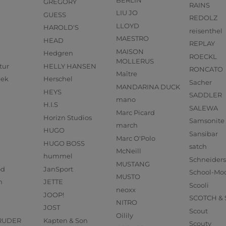
GREGORY
RAINS
LIU JO
GUESS
REDOLZ
LLOYD
HAROLD'S
reisenthel
MAESTRO
HEAD
REPLAY
MAISON
Hedgren
ROECKL
MOLLERUS
tur
HELLY HANSEN
RONCATO
Maître
eek
Herschel
Sacher
MANDARINA DUCK
HEYS
SADDLER
mano
H.I.S
SALEWA
Marc Picard
Horizn Studios
Samsonite
march
HUGO
Sansibar
Marc O'Polo
HUGO BOSS
satch
McNeill
hummel
Schneider
MUSTANG
od
JanSport
School-Mo
MUSTO
n
JETTE
Scooli
neoxx
JOOP!
SCOTCH &
NITRO
JOST
Scout
Oilily
RUDER
Kapten & Son
Scouty