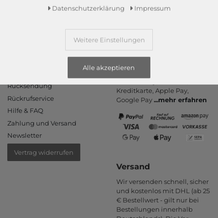
Daten­schutz­erklärung
Impressum
Weitere Einstellungen
Informationen
Zahlungsarten
Alle akzeptieren
PayPal, Kauf auf Rechnung,
Kontakt
Amazon Pay, Vor­kasse,
Rücksendung
Kredit­karte, Apple Pay,
Rückrufservice
Google Pay
...
mehr erfahren
Hilfe & FAQ
Zahlung und Versand
Newsletter
Vertrag widerrufen
Versand
Wir versenden schnell, sicher
und kostenlos mit DHL (ab 25
€ Bestell­wert - gilt nur bei
Bestel­lungen inner­halb