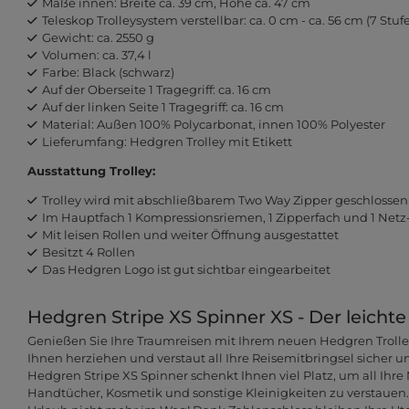
Maße innen: Breite ca. 39 cm, Höhe ca. 47 cm
Teleskop Trolleysystem verstellbar: ca. 0 cm - ca. 56 cm (7 Stuf
Gewicht: ca. 2550 g
Volumen: ca. 37,4 l
Farbe: Black (schwarz)
Auf der Oberseite 1 Tragegriff: ca. 16 cm
Auf der linken Seite 1 Tragegriff: ca. 16 cm
Material: Außen 100% Polycarbonat, innen 100% Polyester
Lieferumfang: Hedgren Trolley mit Etikett
Ausstattung Trolley:
Trolley wird mit abschließbarem Two Way Zipper geschlossen
Im Hauptfach 1 Kompressionsriemen, 1 Zipperfach und 1 Netz
Mit leisen Rollen und weiter Öffnung ausgestattet
Besitzt 4 Rollen
Das Hedgren Logo ist gut sichtbar eingearbeitet
Hedgren Stripe XS Spinner XS - Der leichte 
Genießen Sie Ihre Traumreisen mit Ihrem neuen Hedgren Trolley.
Ihnen herziehen und verstaut all Ihre Reisemitbringsel sicher u
Hedgren Stripe XS Spinner schenkt Ihnen viel Platz, um all Ihre
Handtücher, Kosmetik und sonstige Kleinigkeiten zu verstauen