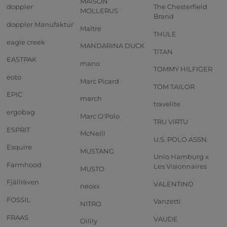
MAISON
doppler
The Chesterfield
MOLLERUS
Brand
doppler Manufaktur
Maître
THULE
eagle creek
MANDARINA DUCK
TITAN
EASTPAK
mano
TOMMY HILFIGER
eoto
Marc Picard
TOM TAILOR
EPIC
march
travelite
ergobag
Marc O'Polo
TRU VIRTU
ESPRIT
McNeill
U.S. POLO ASSN.
Esquire
MUSTANG
Unio Hamburg x
Farmhood
Les Visionnaires
MUSTO
Fjällräven
VALENTINO
neoxx
FOSSIL
Vanzetti
NITRO
FRAAS
VAUDE
Oilily