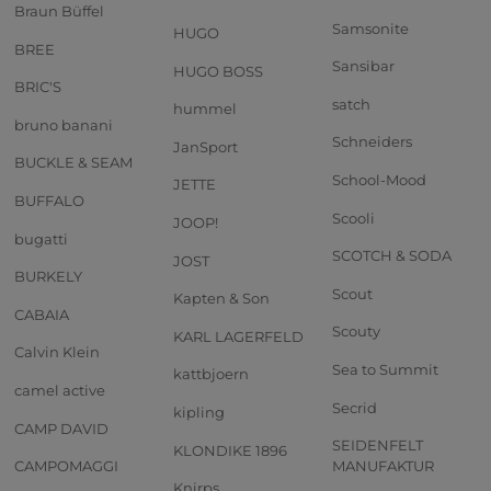
Braun Büffel
Samsonite
HUGO
BREE
Sansibar
HUGO BOSS
BRIC'S
satch
hummel
bruno banani
Schneiders
JanSport
BUCKLE & SEAM
School-Mood
JETTE
BUFFALO
Scooli
JOOP!
bugatti
SCOTCH & SODA
JOST
BURKELY
Scout
Kapten & Son
CABAIA
Scouty
KARL LAGERFELD
Calvin Klein
Sea to Summit
kattbjoern
camel active
Secrid
kipling
CAMP DAVID
SEIDENFELT
KLONDIKE 1896
CAMPOMAGGI
MANUFAKTUR
Knirps