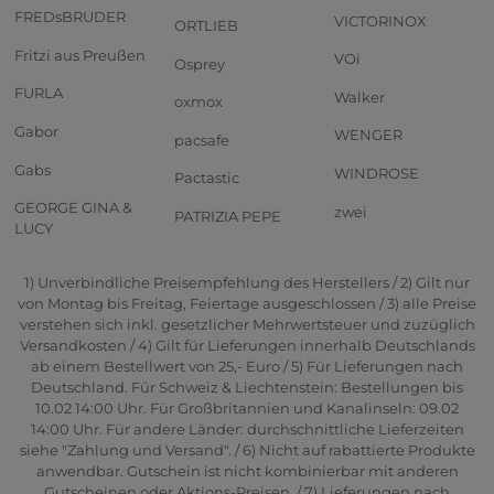
FREDsBRUDER
VICTORINOX
ORTLIEB
Fritzi aus Preußen
VOi
Osprey
FURLA
Walker
oxmox
Gabor
WENGER
pacsafe
Gabs
WINDROSE
Pactastic
GEORGE GINA &
zwei
PATRIZIA PEPE
LUCY
1) Unverbindliche Preisempfehlung des Herstellers / 2) Gilt nur
von Montag bis Freitag, Feiertage ausgeschlossen / 3) alle Preise
verstehen sich inkl. gesetzlicher Mehrwertsteuer und zuzüglich
Versandkosten / 4) Gilt für Lieferungen innerhalb Deutschlands
ab einem Bestellwert von 25,- Euro / 5) Für Lieferungen nach
Deutschland. Für Schweiz & Liechtenstein: Bestellungen bis
10.02 14:00 Uhr. Für Großbritannien und Kanalinseln: 09.02
14:00 Uhr. Für andere Länder: durchschnittliche Lieferzeiten
siehe "Zahlung und Versand". / 6) Nicht auf rabattierte Produkte
anwendbar. Gutschein ist nicht kombinierbar mit anderen
Gutscheinen oder Aktions-Preisen. / 7) Lieferungen nach