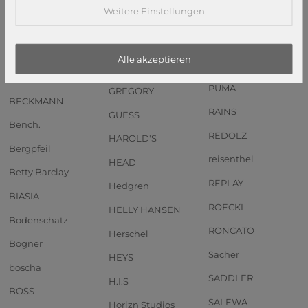
Weitere Einstellungen
Anekke
Pip Studio
GOT BAG
Andersen SHOPPER
PIQUADRO
GREENBURRY
MANUFAKTUR
Alle akzeptieren
PORSCHE DESIGN
GreenLand Nature
b.belt
PUMA
GREGORY
BECKMANN
RAINS
GUESS
Bench.
REDOLZ
HAROLD'S
Bergpfeil
reisenthel
HEAD
Betty Barclay
REPLAY
Hedgren
BIASIA
ROECKL
HELLY HANSEN
Bodenschatz
RONCATO
Herschel
Bogner
Sacher
HEYS
boscha
SADDLER
H.I.S
BOSS
SALEWA
Horizn Studios