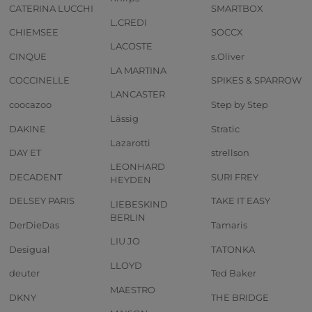
CATERINA LUCCHI
SMARTBOX
L.CREDI
CHIEMSEE
SOCCX
LACOSTE
CINQUE
s.Oliver
LA MARTINA
COCCINELLE
SPIKES & SPARROW
LANCASTER
coocazoo
Step by Step
Lässig
DAKINE
Stratic
Lazarotti
DAY ET
strellson
LEONHARD
DECADENT
SURI FREY
HEYDEN
DELSEY PARIS
TAKE IT EASY
LIEBESKIND
BERLIN
DerDieDas
Tamaris
LIU JO
Desigual
TATONKA
LLOYD
deuter
Ted Baker
MAESTRO
DKNY
THE BRIDGE