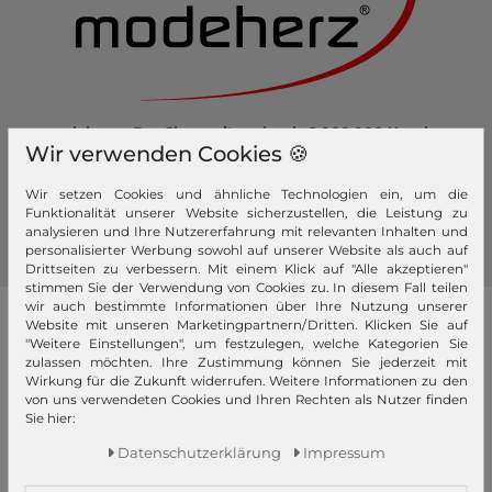
modeherz - Der Shop mit mehr als 2.000.000 Kunden.
Wir verwenden Cookies 🍪
Hier kaufen Sie sicher und bequem ein.
Werden Sie Fan von modeherz und folgen Sie uns:
Wir setzen Cookies und ähnliche Technologien ein, um die
Funktionalität unserer Website sicherzustellen, die Leistung zu
analysieren und Ihre Nutzererfahrung mit relevanten Inhalten und
personalisierter Werbung sowohl auf unserer Website als auch auf
Drittseiten zu verbessern. Mit einem Klick auf "Alle akzeptieren"
stimmen Sie der Verwendung von Cookies zu. In diesem Fall teilen
wir auch bestimmte Informationen über Ihre Nutzung unserer
unsere Marken
Website mit unseren Marketingpartnern/Dritten. Klicken Sie auf
"Weitere Einstellungen", um festzulegen, welche Kategorien Sie
zulassen möchten. Ihre Zustimmung können Sie jederzeit mit
4YOU
PICARD
GERRY WEBER
Wirkung für die Zukunft widerrufen. Weitere Informationen zu den
von uns verwendeten Cookies und Ihren Rechten als Nutzer finden
abro
Pick & Pack
GIANNI CHIARINI
Sie hier:
Affenzahn
Pink Lining
Gola
Daten­schutz­erklärung
Impressum
American Tourister
PINKO
Golden Head