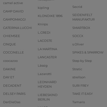
camel active
Secrid
kipling
CAMP DAVID
SEIDENFELT
KLONDIKE 1896
CAMPOMAGGI
MANUFAKTUR
Knirps
CATERINA LUCCHI
SMARTBOX
L.CREDI
CHIEMSEE
SOCCX
LACOSTE
CINQUE
s.Oliver
LA MARTINA
COCCINELLE
SPIKES & SPARROW
LANCASTER
coocazoo
Step by Step
Lässig
DAKINE
Stratic
Lazarotti
DAY ET
strellson
LEONHARD
DECADENT
SURI FREY
HEYDEN
DELSEY PARIS
TAKE IT EASY
LIEBESKIND
BERLIN
DerDieDas
Tamaris