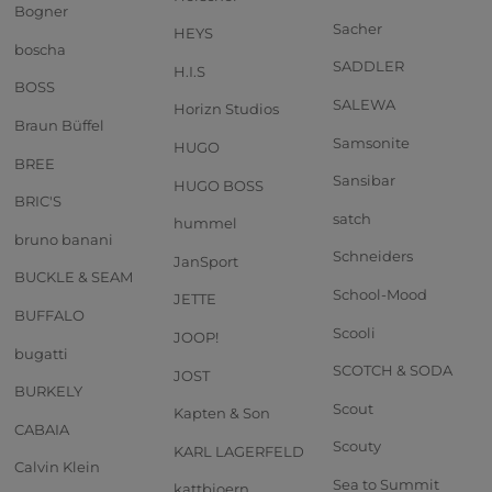
Bogner
Sacher
HEYS
boscha
SADDLER
H.I.S
BOSS
SALEWA
Horizn Studios
Braun Büffel
Samsonite
HUGO
BREE
Sansibar
HUGO BOSS
BRIC'S
satch
hummel
bruno banani
Schneiders
JanSport
BUCKLE & SEAM
School-Mood
JETTE
BUFFALO
Scooli
JOOP!
bugatti
SCOTCH & SODA
JOST
BURKELY
Scout
Kapten & Son
CABAIA
Scouty
KARL LAGERFELD
Calvin Klein
Sea to Summit
kattbjoern