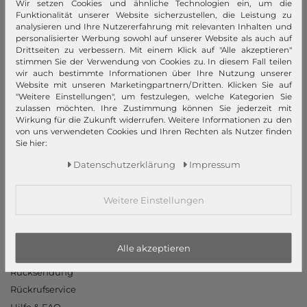
Wir setzen Cookies und ähnliche Technologien ein, um die
Funktionalität unserer Website sicherzustellen, die Leistung zu
Impressum
analysieren und Ihre Nutzererfahrung mit relevanten Inhalten und
AGB
personalisierter Werbung sowohl auf unserer Website als auch auf
Drittseiten zu verbessern. Mit einem Klick auf "Alle akzeptieren"
Widerrufsrecht
stimmen Sie der Verwendung von Cookies zu. In diesem Fall teilen
Datenschutzerklärung
wir auch bestimmte Informationen über Ihre Nutzung unserer
Website mit unseren Marketingpartnern/Dritten. Klicken Sie auf
Datenschutzeinstellungen
"Weitere Einstellungen", um festzulegen, welche Kategorien Sie
Barrierefreiheitserklärung
zulassen möchten. Ihre Zustimmung können Sie jederzeit mit
Wirkung für die Zukunft widerrufen. Weitere Informationen zu den
Jobs
von uns verwendeten Cookies und Ihren Rechten als Nutzer finden
Unsere Stores
Sie hier:
Daten­schutz­erklärung
Impressum
Mein Konto
Login
Weitere Einstellungen
Neukunde?
Informationen
Alle akzeptieren
Kontakt
Rücksendung
Rückrufservice
Hilfe & FAQ