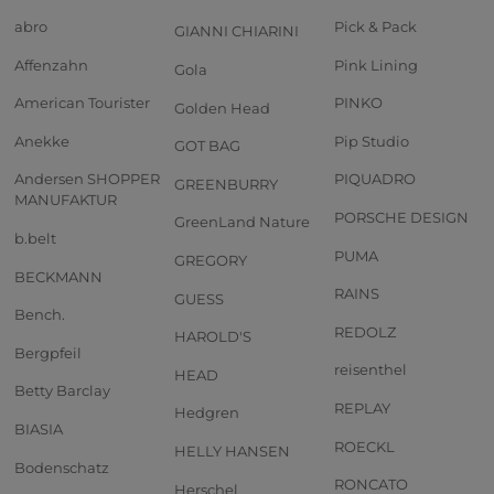
abro
Pick & Pack
GIANNI CHIARINI
Affenzahn
Pink Lining
Gola
American Tourister
PINKO
Golden Head
Anekke
Pip Studio
GOT BAG
Andersen SHOPPER
PIQUADRO
GREENBURRY
MANUFAKTUR
PORSCHE DESIGN
GreenLand Nature
b.belt
PUMA
GREGORY
BECKMANN
RAINS
GUESS
Bench.
REDOLZ
HAROLD'S
Bergpfeil
reisenthel
HEAD
Betty Barclay
REPLAY
Hedgren
BIASIA
ROECKL
HELLY HANSEN
Bodenschatz
RONCATO
Herschel