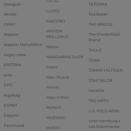
LIU JO
Desigual
TATONKA
LLOYD
deuter
Ted Baker
MAESTRO
DKNY
THE BRIDGE
MAISON
doppler
The Chesterfield
MOLLERUS
Brand
doppler Manufaktur
Maître
THULE
eagle creek
MANDARINA DUCK
TITAN
EASTPAK
mano
TOMMY HILFIGER
eoto
Marc Picard
TOM TAILOR
EPIC
march
travelite
ergobag
Marc O'Polo
TRU VIRTU
ESPRIT
McNeill
U.S. POLO ASSN.
Esquire
MUSTANG
Unio Hamburg x
Farmhood
Les Visionnaires
MUSTO