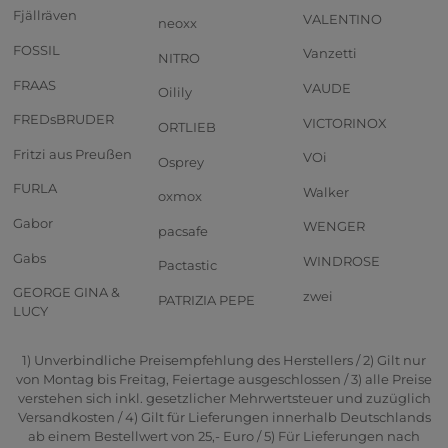
Fjällräven
VALENTINO
neoxx
FOSSIL
Vanzetti
NITRO
FRAAS
VAUDE
Oilily
FREDsBRUDER
VICTORINOX
ORTLIEB
Fritzi aus Preußen
VOi
Osprey
FURLA
Walker
oxmox
Gabor
WENGER
pacsafe
Gabs
WINDROSE
Pactastic
GEORGE GINA &
zwei
PATRIZIA PEPE
LUCY
1) Unverbindliche Preisempfehlung des Herstellers / 2) Gilt nur
von Montag bis Freitag, Feiertage ausgeschlossen / 3) alle Preise
verstehen sich inkl. gesetzlicher Mehrwertsteuer und zuzüglich
Versandkosten / 4) Gilt für Lieferungen innerhalb Deutschlands
ab einem Bestellwert von 25,- Euro / 5) Für Lieferungen nach