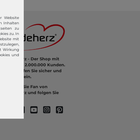
er Website
n Inhalten
seiten zu
kies zu. In
ebsite mit
stzulegen,
it Wirkung
ookies und
modeherz - Der Shop mit
mehr als 2.000.000 Kunden.
Hier kaufen Sie sicher und
bequem ein.
Werden Sie Fan von
modeherz und folgen Sie
uns: