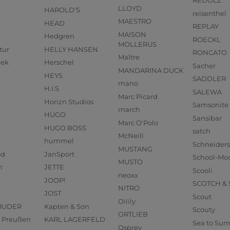
REDOLZ
LLOYD
HAROLD'S
reisenthel
MAESTRO
HEAD
REPLAY
MAISON
Hedgren
ROECKL
MOLLERUS
tur
HELLY HANSEN
RONCATO
Maître
eek
Herschel
Sacher
MANDARINA DUCK
HEYS
SADDLER
mano
H.I.S
SALEWA
Marc Picard
Horizn Studios
Samsonite
march
HUGO
Sansibar
Marc O'Polo
HUGO BOSS
satch
McNeill
hummel
Schneider
MUSTANG
od
JanSport
School-Mo
MUSTO
n
JETTE
Scooli
neoxx
JOOP!
SCOTCH &
NITRO
JOST
Scout
Oilily
RUDER
Kapten & Son
Scouty
ORTLIEB
us Preußen
KARL LAGERFELD
Sea to Su
Osprey