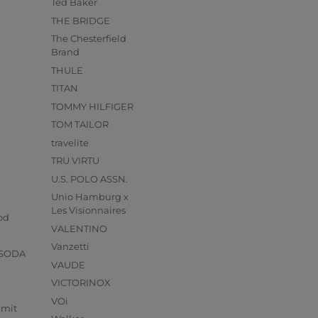
Ted Baker
THE BRIDGE
The Chesterfield
Brand
THULE
TITAN
TOMMY HILFIGER
TOM TAILOR
travelite
TRU VIRTU
U.S. POLO ASSN.
Unio Hamburg x
s
Les Visionnaires
od
VALENTINO
Vanzetti
 SODA
VAUDE
VICTORINOX
VOi
mmit