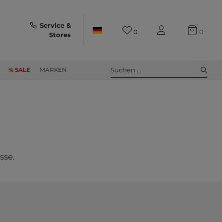
Service &
0
0
Stores
Suchen ...
% SALE
MARKEN
sse.