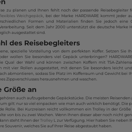
en
eise zu planen und Ihnen fehlt noch der passende Reisebegleiter 
flexibles Weichgepäck
, bei der Marke HARDWARE kommt jeder auf
erschiedlichen Formen und Materialien finden Sie jedoch eine 
Verarbeitung. Seit dem Jahr 2000 unterstützt die deutsche Marke
glich ausgestattet sind.
l des Reisebegleiters
ne, spezielle Vorstellung von dem perfekten Koffer. Setzen Sie I
s oder wollen Sie besonders viel Gepäck unterbringen? HARDWARE
ie Qual der Wahl und können zwischen Koffern mit TSA-Zahlens
h mit vier Rollen ausgestattet, mit denen Sie besonders leicht und
nfach abmontieren, sodass Sie Platz im Kofferraum und Gewicht bei 
ines Zippverschlusses herausnehmen und waschen.
e Größe an
 gehören auch aufzugebende Gepäckstücke. Die meisten Reisenden pa
rum gilt: nur so viel einpacken wie man auch wirklich benötigt. Die 
de Rolle. Bei Kurzreisen reicht vollkommen ein Trolley in der Größe
alte von bis zu zwei Wochen. Wenn Ihnen dieser aber noch nicht gen
 dann steht Ihnen der
Trolley
L zur Verfügung. Hier haben Sie neben 
ere Souvenir, welches Sie auf Ihrer Reise abgestaubt haben.