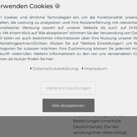
erwenden Cookies 🍪
n Cookies und ähnliche Technologien ein, um die Funktionalität unser
tellen, die Leistung zu analysieren und Ihre Nutzererfahrung mit relevante
Informationen
Zahlungsarten
onalisierter Werbung sowohl auf unserer Website als auch auf Dritt
. Mit einem Klick auf "Alle akzeptieren" stimmen Sie der Verwendung von Coo
PayPal, Kauf auf Rechnung,
Kontakt
ll teilen wir auch bestimmte Informationen über Ihre Nutzung unserer W
Amazon Pay, Vor­kasse,
Rücksendung
arketingpartnern/Dritten. Klicken Sie auf "Weitere Einstellungen", um fe
Kredit­karte, Apple Pay,
tegorien Sie zulassen möchten. Ihre Zustimmung können Sie jederzeit m
Rückrufservice
Google Pay
...
mehr erfahren
ukunft widerrufen. Weitere Informationen zu den von uns verwendeten C
Hilfe & FAQ
ten als Nutzer finden Sie hier:
Zahlung und Versand
Daten­schutz­erklärung
Impressum
Newsletter
Vertrag widerrufen
Weitere Einstellungen
Versand
Wir versenden schnell, sicher
Alle akzeptieren
und kostenlos mit DHL (ab 25
€ Bestell­wert - gilt nur bei
Bestel­lungen inner­halb
Deutsch­lands). Die Ver­
sendung Ihrer Ware er­folgt