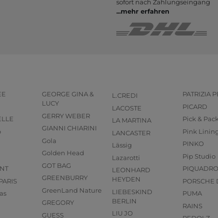
sofort nach Zahlungs­eingang
...
mehr erfahren
EE
GEORGE GINA &
PATRIZIA 
L.CREDI
LUCY
PICARD
LACOSTE
GERRY WEBER
ELLE
Pick & Pac
LA MARTINA
GIANNI CHIARINI
o
Pink Linin
LANCASTER
Gola
PINKO
Lässig
Golden Head
Pip Studio
Lazarotti
GOT BAG
NT
PIQUADR
LEONHARD
GREENBURRY
HEYDEN
PARIS
PORSCHE 
GreenLand Nature
LIEBESKIND
as
PUMA
BERLIN
GREGORY
RAINS
LIU JO
GUESS