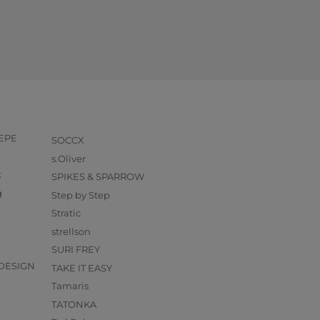
PEPE
SOCCX
s.Oliver
k
SPIKES & SPARROW
g
Step by Step
Stratic
strellson
O
SURI FREY
DESIGN
TAKE IT EASY
Tamaris
TATONKA