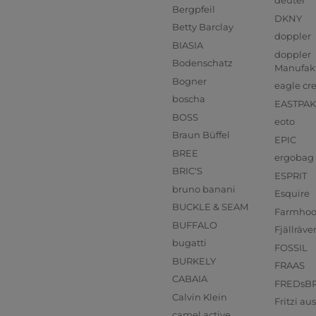
deuter
Bergpfeil
DKNY
Betty Barclay
doppler
BIASIA
doppler
Bodenschatz
Manufak
Bogner
eagle cr
boscha
EASTPAK
BOSS
eoto
Braun Büffel
EPIC
BREE
ergobag
BRIC'S
ESPRIT
bruno banani
Esquire
BUCKLE & SEAM
Farmho
BUFFALO
Fjällräve
bugatti
FOSSIL
BURKELY
FRAAS
CABAIA
FREDsB
Calvin Klein
Fritzi a
camel active