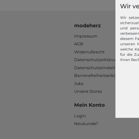
Wir v
Wir setze
sicherzus
modeherz
und pers
verbessern
Impressum
diesem Fa
AGB
unseren M
welche Ka
Widerrufsrecht
für die Z
Datenschutzerklärung
Ihren Rech
Datenschutzeinstellungen
Barrierefreiheitserklärung
Jobs
Unsere Stores
Mein Konto
Login
Neukunde?