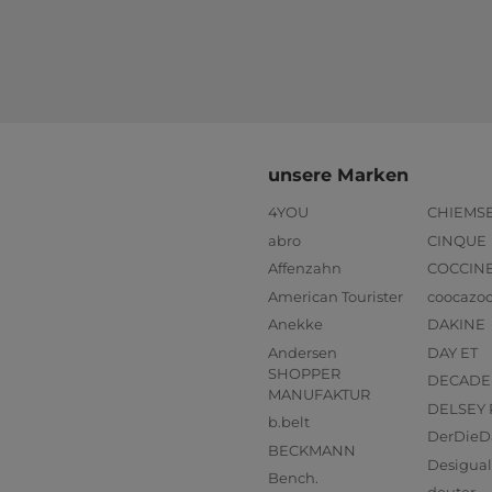
unsere Marken
4YOU
CHIEMS
abro
CINQUE
Affenzahn
COCCIN
American Tourister
coocazo
Anekke
DAKINE
Andersen
DAY ET
SHOPPER
DECADE
MANUFAKTUR
DELSEY 
b.belt
DerDieD
BECKMANN
Desigual
Bench.