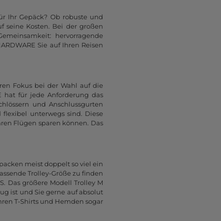
für Ihr Gepäck? Ob robuste und
 seine Kosten. Bei der großen
Gemeinsamkeit: hervorragende
 HARDWARE Sie auf Ihren Reisen
hren Fokus bei der Wahl auf die
 hat für jede Anforderung das
chlössern und Anschlussgurten
 flexibel unterwegs sind. Diese
Ihren Flügen sparen können. Das
cken meist doppelt so viel ein
passende Trolley-Größe zu finden
 S. Das größere Modell Trolley M
ug ist und Sie gerne auf absolut
Ihren T-Shirts und Hemden sogar