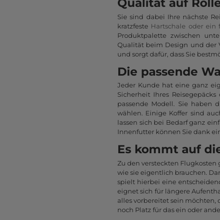
Qualität auf Roll
Sie sind dabei Ihre nächste R
kratzfeste
Hartschale oder ein 
Produktpalette zwischen unt
Qualität beim Design und der 
und sorgt dafür, dass Sie bestmö
Die passende Wah
Jeder Kunde hat eine ganz eige
Sicherheit Ihres Reisegepäck
passende Modell. Sie haben d
wählen. Einige Koffer sind auc
lassen sich bei Bedarf ganz ei
Innenfutter können Sie dank e
Es kommt auf di
Zu den versteckten Flugkosten
wie sie eigentlich brauchen. Da
spielt hierbei eine entscheiden
eignet sich für längere Aufenth
alles vorbereitet sein möchten,
noch Platz für das ein oder and