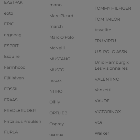
EASTPAK
mano
TOMMY HILFIGER
eoto
Marc Picard
TOM TAILOR
EPIC
march
travelite
ergobag
Marc O'Polo
TRU VIRTU
ESPRIT
McNeill
U.S. POLO ASSN.
Esquire
MUSTANG
Unio Hamburg x
Farmhood
Les Visionnaires
MUSTO
Fjällräven
VALENTINO
neoxx
FOSSIL
Vanzetti
NITRO
FRAAS
VAUDE
Oilily
FREDsBRUDER
VICTORINOX
ORTLIEB
Fritzi aus Preußen
VOi
Osprey
FURLA
Walker
oxmox