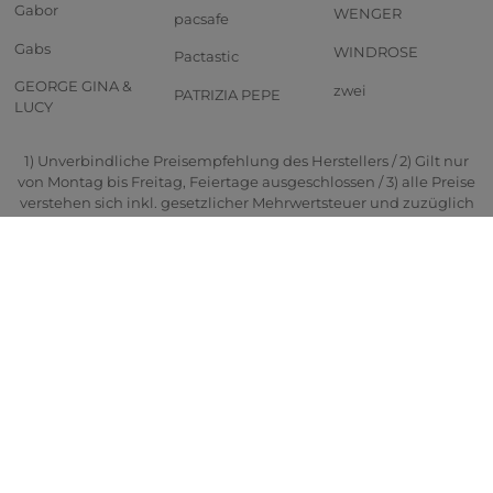
Gabor
WENGER
pacsafe
Gabs
WINDROSE
Pactastic
GEORGE GINA &
zwei
PATRIZIA PEPE
LUCY
1) Unverbindliche Preisempfehlung des Herstellers / 2) Gilt nur
von Montag bis Freitag, Feiertage ausgeschlossen / 3) alle Preise
verstehen sich inkl. gesetzlicher Mehrwertsteuer und zuzüglich
Versandkosten / 4) Gilt für Lieferungen innerhalb Deutschlands
ab einem Bestellwert von 25,- Euro / 5) Für Lieferungen nach
Deutschland. Für Schweiz & Liechtenstein: Bestellungen bis
10.02 14:00 Uhr. Für Großbritannien und Kanalinseln: 09.02
14:00 Uhr. Für andere Länder: durchschnittliche Lieferzeiten
siehe "Zahlung und Versand". / 6) Nicht auf rabattierte Produkte
anwendbar. Gutschein ist nicht kombinierbar mit anderen
Gutscheinen oder Aktions-Preisen. / 7) Lieferungen nach
Deutschland. Lieferzeiten für andere Länder und Informationen
zur Berechnung des Liefertermins siehe "Zahlung und Versand"
/ 8) Bei Bestellungen bis 16:00 Uhr und Sofortbezahlung
(ausgenommen Lieferländer: Schweiz, Liechtenstein,
Großbritannien, Jersey, Guernsey, Isle of Man) / 9)