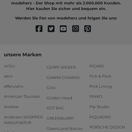
modeherz - Der Shop mit mehr als 2.000.000 Kunden.
Hier kaufen Sie sicher und bequem ein.
Werden Sie Fan von modeherz und folgen Sie uns:
unsere Marken
4YOU
PICARD
GERRY WEBER
abro
Pick & Pack
GIANNI CHIARINI
Affenzahn
Pink Lining
Gola
American Tourister
PINKO
Golden Head
Anekke
Pip Studio
GOT BAG
Andersen SHOPPER
PIQUADRO
GREENBURRY
MANUFAKTUR
PORSCHE DESIGN
GreenLand Nature