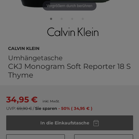
Vergrößern durch berühren
Calvin Klein
Umhängetasche
CKJ Monogram Soft Reporter 18 S
Thyme
34,95 €
inkl. MwSt.
UVP:
69,90 €
/
Sie sparen
- 50% ( 34,95 € )
In die Einkaufstasche