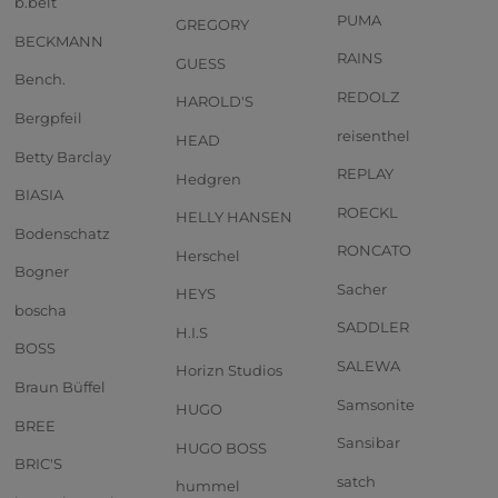
b.belt
PUMA
GREGORY
BECKMANN
RAINS
GUESS
Bench.
REDOLZ
HAROLD'S
Bergpfeil
reisenthel
HEAD
Betty Barclay
REPLAY
Hedgren
BIASIA
ROECKL
HELLY HANSEN
Bodenschatz
RONCATO
Herschel
Bogner
Sacher
HEYS
boscha
SADDLER
H.I.S
BOSS
SALEWA
Horizn Studios
Braun Büffel
Samsonite
HUGO
BREE
Sansibar
HUGO BOSS
BRIC'S
satch
hummel