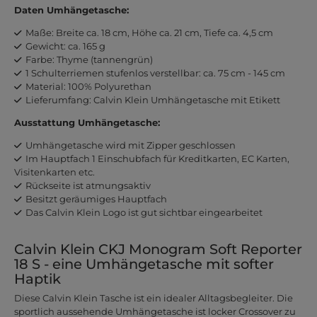
Daten Umhängetasche:
Maße: Breite ca. 18 cm, Höhe ca. 21 cm, Tiefe ca. 4,5 cm
Gewicht: ca. 165 g
Farbe: Thyme (tannengrün)
1 Schulterriemen stufenlos verstellbar: ca. 75 cm - 145 cm
Material: 100% Polyurethan
Lieferumfang: Calvin Klein Umhängetasche mit Etikett
Ausstattung Umhängetasche:
Umhängetasche wird mit Zipper geschlossen
Im Hauptfach 1 Einschubfach für Kreditkarten, EC Karten,
Visitenkarten etc.
Rückseite ist atmungsaktiv
Besitzt geräumiges Hauptfach
Das Calvin Klein Logo ist gut sichtbar eingearbeitet
Calvin Klein CKJ Monogram Soft Reporter
18 S - eine Umhängetasche mit softer
Haptik
Diese Calvin Klein Tasche ist ein idealer Alltagsbegleiter. Die
sportlich aussehende Umhängetasche ist locker Crossover zu