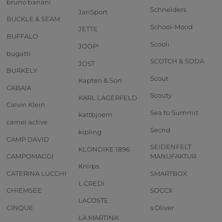
bruno banani
Schneiders
JanSport
BUCKLE & SEAM
School-Mood
JETTE
BUFFALO
Scooli
JOOP!
bugatti
SCOTCH & SODA
JOST
BURKELY
Scout
Kapten & Son
CABAIA
Scouty
KARL LAGERFELD
Calvin Klein
Sea to Summit
kattbjoern
camel active
Secrid
kipling
CAMP DAVID
SEIDENFELT
KLONDIKE 1896
CAMPOMAGGI
MANUFAKTUR
Knirps
CATERINA LUCCHI
SMARTBOX
L.CREDI
CHIEMSEE
SOCCX
LACOSTE
CINQUE
s.Oliver
LA MARTINA