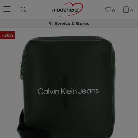
0
0
Service & Stores
−50%