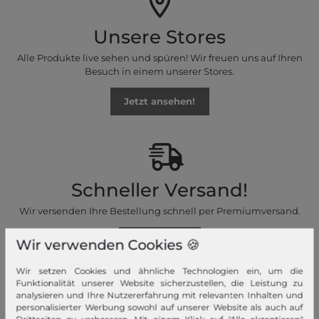
Unsere Stores
Alle Produkte live sehen und spüren! Wir freuen uns auf Ihren
Besuch in einem unserer Stores.
Jetzt ansehen!
Schneller Versand!
Wir versenden Ihre Bestellung schnell per Premiumversand.
Mehr dazu!
Wir verwenden Cookies 🍪
Wir setzen Cookies und ähnliche Technologien ein, um die
Funktionalität unserer Website sicherzustellen, die Leistung zu
analysieren und Ihre Nutzererfahrung mit relevanten Inhalten und
personalisierter Werbung sowohl auf unserer Website als auch auf