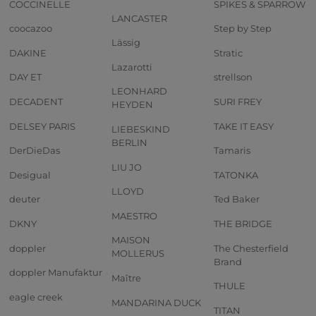
COCCINELLE
SPIKES & SPARROW
LANCASTER
coocazoo
Step by Step
Lässig
DAKINE
Stratic
Lazarotti
DAY ET
strellson
LEONHARD
DECADENT
SURI FREY
HEYDEN
DELSEY PARIS
TAKE IT EASY
LIEBESKIND
BERLIN
DerDieDas
Tamaris
LIU JO
Desigual
TATONKA
LLOYD
deuter
Ted Baker
MAESTRO
DKNY
THE BRIDGE
MAISON
doppler
The Chesterfield
MOLLERUS
Brand
doppler Manufaktur
Maître
THULE
eagle creek
MANDARINA DUCK
TITAN