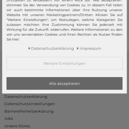
Drittseiten zu verbessern. Mit einem Klick auf "Alle akzeptieren"
Ihre Vorteile
stimmen Sie der Verwendung von Cookies zu. In diesem Fall teilen
wir auch bestimmte Informationen über Ihre Nutzung unserer
Premiumversand, Große Auswahl, faire Preise, Freundlicher &
Website mit unseren Marketingpartnern/Dritten. Klicken Sie auf
schneller Service
"Weitere Einstellungen", um festzulegen, welche Kategorien Sie
zulassen möchten. Ihre Zustimmung können Sie jederzeit mit
Wirkung für die Zukunft widerrufen. Weitere Informationen zu den
Mehr dazu!
von uns verwendeten Cookies und Ihren Rechten als Nutzer finden
Sie hier:
Daten­schutz­erklärung
Impressum
Weitere Einstellungen
modeherz
Impressum
AGB
Alle akzeptieren
Widerrufsrecht
Datenschutzerklärung
Datenschutzeinstellungen
Barrierefreiheitserklärung
Jobs
Unsere Stores