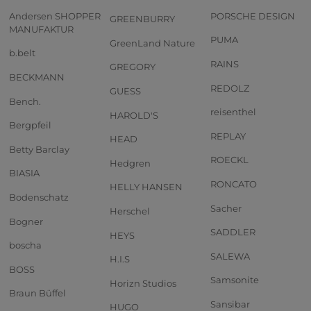
Andersen SHOPPER
PORSCHE DESIGN
GREENBURRY
MANUFAKTUR
PUMA
GreenLand Nature
b.belt
RAINS
GREGORY
BECKMANN
REDOLZ
GUESS
Bench.
reisenthel
HAROLD'S
Bergpfeil
REPLAY
HEAD
Betty Barclay
ROECKL
Hedgren
BIASIA
RONCATO
HELLY HANSEN
Bodenschatz
Sacher
Herschel
Bogner
SADDLER
HEYS
boscha
SALEWA
H.I.S
BOSS
Samsonite
Horizn Studios
Braun Büffel
Sansibar
HUGO