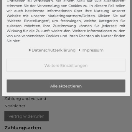
Drittseiten zu verbessern. Mit einem Klick auf "Alle akzeptieren"
Barrierefreiheitserklärung
stimmen Sie der Verwendung von Cookies zu. In diesem Fall teilen
Jobs
wir auch bestimmte Informationen über Ihre Nutzung unserer
Website mit unseren Marketingpartnern/Dritten. Klicken Sie auf
Unsere Stores
"Weitere Einstellungen", um festzulegen, welche Kategorien Sie
zulassen möchten. Ihre Zustimmung können Sie jederzeit mit
Mein Konto
Wirkung für die Zukunft widerrufen. Weitere Informationen zu den
von uns verwendeten Cookies und Ihren Rechten als Nutzer finden
Sie hier:
Login
Neukunde?
Daten­schutz­erklärung
Impressum
Informationen
Weitere Einstellungen
Kontakt
Rücksendung
Rückrufservice
Alle akzeptieren
Hilfe & FAQ
Zahlung und Versand
Newsletter
Vertrag widerrufen
Zahlungsarten