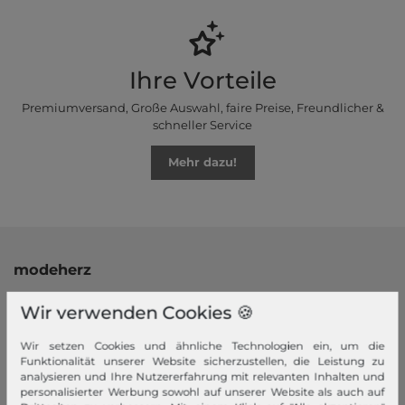
Ihre Vorteile
Premiumversand, Große Auswahl, faire Preise, Freundlicher &
schneller Service
Mehr dazu!
modeherz
Impressum
Wir verwenden Cookies 🍪
AGB
Widerrufsrecht
Wir setzen Cookies und ähnliche Technologien ein, um die
Funktionalität unserer Website sicherzustellen, die Leistung zu
Datenschutzerklärung
analysieren und Ihre Nutzererfahrung mit relevanten Inhalten und
Datenschutzeinstellungen
personalisierter Werbung sowohl auf unserer Website als auch auf