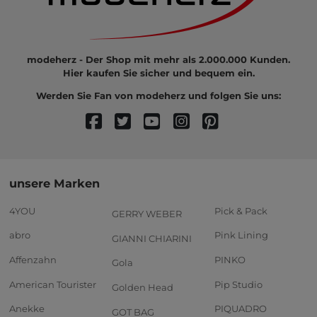
modeherz - Der Shop mit mehr als 2.000.000 Kunden.
Hier kaufen Sie sicher und bequem ein.
Werden Sie Fan von modeherz und folgen Sie uns:
unsere Marken
4YOU
Pick & Pack
GERRY WEBER
abro
Pink Lining
GIANNI CHIARINI
Affenzahn
PINKO
Gola
American Tourister
Pip Studio
Golden Head
Anekke
PIQUADRO
GOT BAG