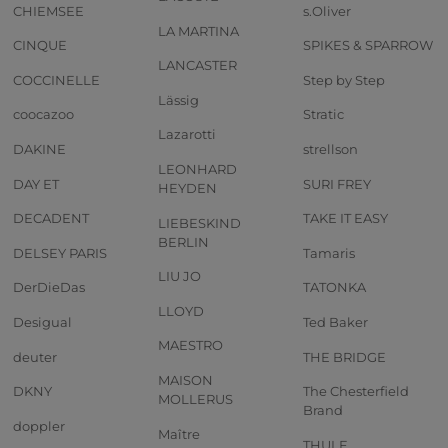
CHIEMSEE
s.Oliver
LA MARTINA
CINQUE
SPIKES & SPARROW
LANCASTER
COCCINELLE
Step by Step
Lässig
coocazoo
Stratic
Lazarotti
DAKINE
strellson
LEONHARD
DAY ET
SURI FREY
HEYDEN
DECADENT
TAKE IT EASY
LIEBESKIND
BERLIN
DELSEY PARIS
Tamaris
LIU JO
DerDieDas
TATONKA
LLOYD
Desigual
Ted Baker
MAESTRO
deuter
THE BRIDGE
MAISON
DKNY
The Chesterfield
MOLLERUS
Brand
doppler
Maître
THULE