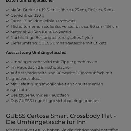
Daten Umhängetasche:
Maße: Breite ca. 19,5 cm, Höhe ca. 23 cm, Tiefe ca. 3 cm
Gewicht: ca. 350 g
Farbe: Blue (dunkelblau / schwarz)
1 Schulterriemen stufenlos verstellbar: ca. 90 cm - 134 cm
Material: Außen 100% Polyamid
Nachhaltige Bestandteile: recyceltes Nylon
Lieferumfang: GUESS Umhängetasche mit Etikett
Ausstattung Umhängetasche:
Umhängetasche wird mit Zipper geschlossen
Im Hauptfach 2 Einschubfächer
Auf der Vorderseite und Rückseite 1 Einschubfach mit
Magnetverschluss
Mit Befestigungsmöglichkeit an Schulterriemen
ausgestattet
Besitzt geräumiges Hauptfach
Das GUESS Logo ist gut sichtbar eingearbeitet
GUESS Certosa Smart Crossbody Flat -
Die Umhängetasche für Ihn
Mit der Marke GUESS haben Sie die richtige Wahl getroffen!