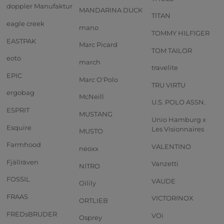
doppler Manufaktur
MANDARINA DUCK
TITAN
eagle creek
mano
TOMMY HILFIGER
EASTPAK
Marc Picard
TOM TAILOR
eoto
march
travelite
EPIC
Marc O'Polo
TRU VIRTU
ergobag
McNeill
U.S. POLO ASSN.
ESPRIT
MUSTANG
Unio Hamburg x
Esquire
Les Visionnaires
MUSTO
Farmhood
VALENTINO
neoxx
Fjällräven
Vanzetti
NITRO
FOSSIL
VAUDE
Oilily
FRAAS
VICTORINOX
ORTLIEB
FREDsBRUDER
VOi
Osprey