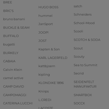
BREE
satch
HUGO BOSS
BRIC'S
Schneiders
hummel
bruno banani
School-Mood
JanSport
BUCKLE & SEAM
Scooli
JOOP!
BUFFALO
SCOTCH & SODA
JOST
bugatti
Scout
Kapten & Son
BURKELY
Scouty
KARL LAGERFELD
CABAIA
Sea to Summit
kattbjoern
Calvin Klein
Secrid
kipling
camel active
SEIDENFELT
KLONDIKE 1896
CAMP DAVID
MANUFAKTUR
Knirps
CAMPOMAGGI
SMARTBOX
L.CREDI
CATERINA LUCCHI
SOCCX
LACOSTE