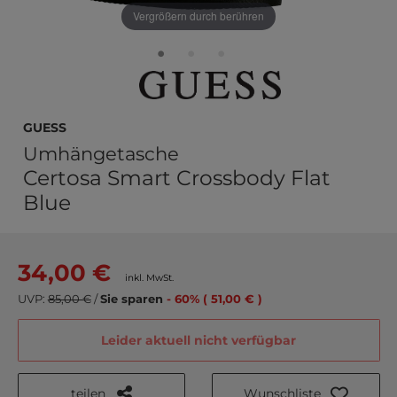
Vergrößern durch berühren
GUESS
Umhängetasche
Certosa Smart Crossbody Flat
Blue
34,00 €
inkl. MwSt.
UVP:
85,00 €
/
Sie sparen
- 60% ( 51,00 € )
Leider aktuell nicht verfügbar
teilen
Wunschliste