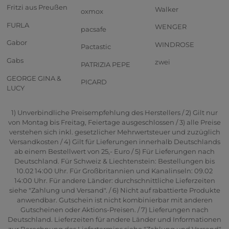
Fritzi aus Preußen
Walker
oxmox
FURLA
WENGER
pacsafe
Gabor
WINDROSE
Pactastic
Gabs
zwei
PATRIZIA PEPE
GEORGE GINA &
PICARD
LUCY
1) Unverbindliche Preisempfehlung des Herstellers / 2) Gilt nur
von Montag bis Freitag, Feiertage ausgeschlossen / 3) alle Preise
verstehen sich inkl. gesetzlicher Mehrwertsteuer und zuzüglich
Versandkosten / 4) Gilt für Lieferungen innerhalb Deutschlands
ab einem Bestellwert von 25,- Euro / 5) Für Lieferungen nach
Deutschland. Für Schweiz & Liechtenstein: Bestellungen bis
10.02 14:00 Uhr. Für Großbritannien und Kanalinseln: 09.02
14:00 Uhr. Für andere Länder: durchschnittliche Lieferzeiten
siehe "Zahlung und Versand". / 6) Nicht auf rabattierte Produkte
anwendbar. Gutschein ist nicht kombinierbar mit anderen
Gutscheinen oder Aktions-Preisen. / 7) Lieferungen nach
Deutschland. Lieferzeiten für andere Länder und Informationen
zur Berechnung des Liefertermins siehe "Zahlung und Versand"