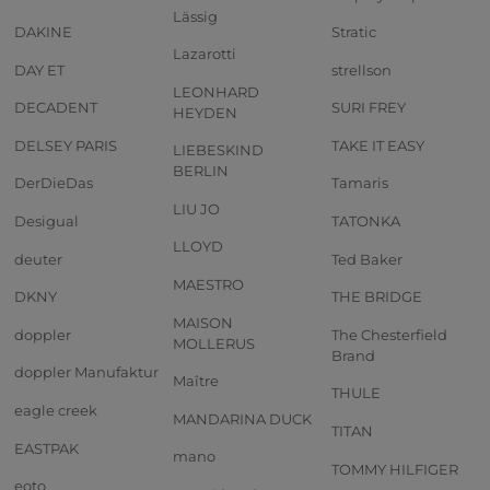
Lässig
DAKINE
Stratic
Lazarotti
DAY ET
strellson
LEONHARD
DECADENT
SURI FREY
HEYDEN
DELSEY PARIS
TAKE IT EASY
LIEBESKIND
BERLIN
DerDieDas
Tamaris
LIU JO
Desigual
TATONKA
LLOYD
deuter
Ted Baker
MAESTRO
DKNY
THE BRIDGE
MAISON
doppler
The Chesterfield
MOLLERUS
Brand
doppler Manufaktur
Maître
THULE
eagle creek
MANDARINA DUCK
TITAN
EASTPAK
mano
TOMMY HILFIGER
eoto