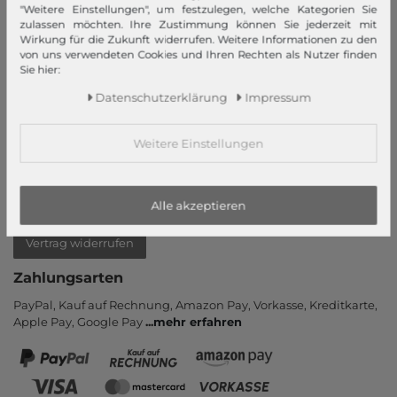
"Weitere Einstellungen", um festzulegen, welche Kategorien Sie
Login
zulassen möchten. Ihre Zustimmung können Sie jederzeit mit
Wirkung für die Zukunft widerrufen. Weitere Informationen zu den
Neukunde?
von uns verwendeten Cookies und Ihren Rechten als Nutzer finden
Informationen
Sie hier:
Daten­schutz­erklärung
Impressum
Kontakt
Rücksendung
Weitere Einstellungen
Rückrufservice
Hilfe & FAQ
Zahlung und Versand
Alle akzeptieren
Newsletter
Vertrag widerrufen
Zahlungsarten
PayPal, Kauf auf Rechnung, Amazon Pay, Vor­kasse, Kredit­karte,
Apple Pay, Google Pay
...
mehr erfahren