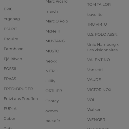
Marc Picard
TOM TAILOR
EPIC
march
travelite
ergobag
Marc O'Polo
TRU VIRTU
ESPRIT
McNeill
U.S. POLO ASSN.
Esquire
MUSTANG
Unio Hamburg x
Farmhood
Les Visionnaires
MUSTO
Fjällräven
VALENTINO
neoxx
FOSSIL
Vanzetti
NITRO
FRAAS
VAUDE
Oilily
FREDsBRUDER
VICTORINOX
ORTLIEB
Fritzi aus Preußen
VOi
Osprey
FURLA
Walker
oxmox
Gabor
WENGER
pacsafe
Gabs