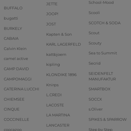
School-Mood
JETTE
BUFFALO
Scooli
JOOP!
bugatti
SCOTCH & SODA
JOST
BURKELY
Scout
Kapten & Son
CABAIA
Scouty
KARL LAGERFELD
Calvin Klein
Sea to Summit
kattbjoern
camel active
Secrid
kipling
CAMP DAVID
SEIDENFELT
KLONDIKE 1896
CAMPOMAGGI
MANUFAKTUR
Knirps
CATERINA LUCCHI
SMARTBOX
L.CREDI
CHIEMSEE
SOCCX
LACOSTE
CINQUE
s.Oliver
LA MARTINA
COCCINELLE
SPIKES & SPARROW
LANCASTER
coocazoo
Step by Step