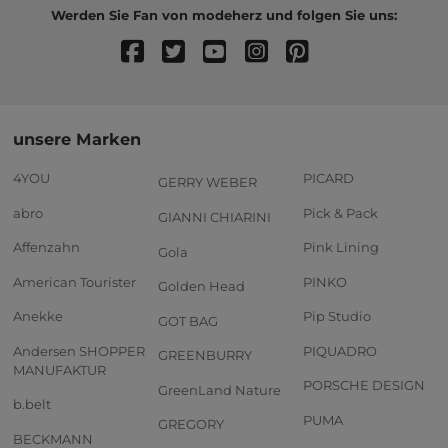
Werden Sie Fan von modeherz und folgen Sie uns:
unsere Marken
4YOU
PICARD
GERRY WEBER
abro
Pick & Pack
GIANNI CHIARINI
Affenzahn
Pink Lining
Gola
American Tourister
PINKO
Golden Head
Anekke
Pip Studio
GOT BAG
Andersen SHOPPER
PIQUADRO
GREENBURRY
MANUFAKTUR
PORSCHE DESIGN
GreenLand Nature
b.belt
PUMA
GREGORY
BECKMANN