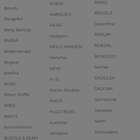
RAINS
GUESS
Bench.
REDOLZ
HAROLD'S
Bergpfeil
reisenthel
HEAD
Betty Barclay
REPLAY
Hedgren
BIASIA
ROECKL
HELLY HANSEN
Bodenschatz
RONCATO
Herschel
Bogner
Sacher
HEYS
boscha
SADDLER
H.I.S
BOSS
SALEWA
Horizn Studios
Braun Büffel
Samsonite
HUGO
BREE
Sansibar
HUGO BOSS
BRIC'S
satch
hummel
bruno banani
Schneiders
JanSport
BUCKLE & SEAM