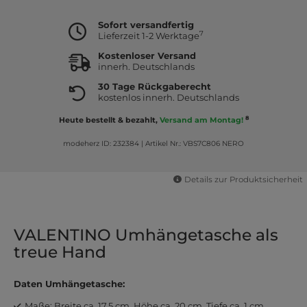
Sofort versandfertig
7
Lieferzeit 1-2 Werktage
Kostenloser Versand
innerh. Deutschlands
30 Tage Rückgaberecht
kostenlos innerh. Deutschlands
8
Heute bestellt & bezahlt,
Versand am Montag!
modeherz ID: 232384
|
Artikel Nr.: VBS7C806 NERO
Details zur Produktsicherheit
VALENTINO Umhängetasche als
treue Hand
Daten Umhängetasche:
Maße: Breite ca. 17,5 cm, Höhe ca. 20 cm, Tiefe ca. 1 cm