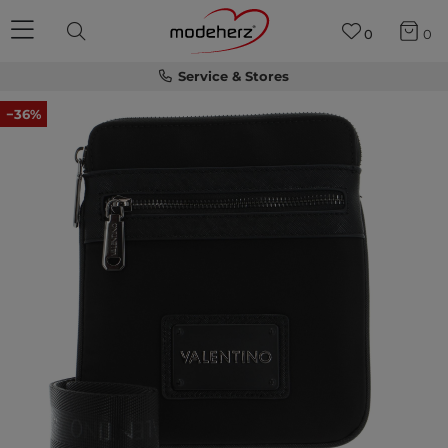
0
0
Service & Stores
−36%