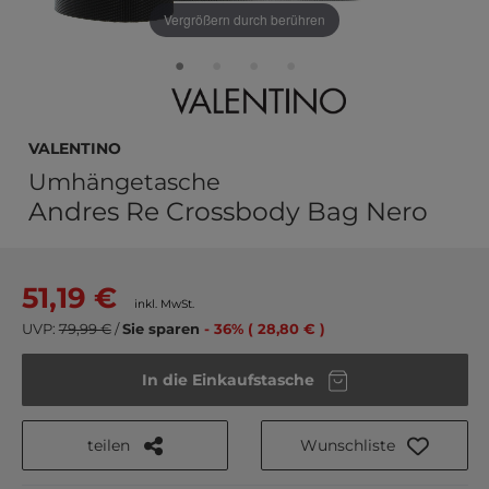
Vergrößern durch berühren
VALENTINO
Umhängetasche
Andres Re Crossbody Bag Nero
51,19 €
inkl. MwSt.
UVP:
79,99 €
/
Sie sparen
- 36% ( 28,80 € )
In die Einkaufstasche
teilen
Wunschliste