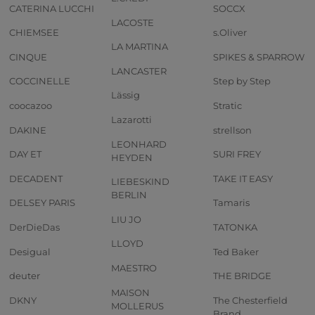
CATERINA LUCCHI
SOCCX
LACOSTE
CHIEMSEE
s.Oliver
LA MARTINA
CINQUE
SPIKES & SPARROW
LANCASTER
COCCINELLE
Step by Step
Lässig
coocazoo
Stratic
Lazarotti
DAKINE
strellson
LEONHARD
DAY ET
SURI FREY
HEYDEN
DECADENT
TAKE IT EASY
LIEBESKIND
BERLIN
DELSEY PARIS
Tamaris
LIU JO
DerDieDas
TATONKA
LLOYD
Desigual
Ted Baker
MAESTRO
deuter
THE BRIDGE
MAISON
DKNY
The Chesterfield
MOLLERUS
Brand