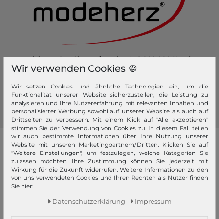
modeherz - Der Shop mit mehr als 2.000.000 Kunden.
Wir verwenden Cookies 🍪
Hier kaufen Sie sicher und bequem ein.
Werden Sie Fan von modeherz und folgen Sie uns:
Wir setzen Cookies und ähnliche Technologien ein, um die
Funktionalität unserer Website sicherzustellen, die Leistung zu
analysieren und Ihre Nutzererfahrung mit relevanten Inhalten und
personalisierter Werbung sowohl auf unserer Website als auch auf
Drittseiten zu verbessern. Mit einem Klick auf "Alle akzeptieren"
stimmen Sie der Verwendung von Cookies zu. In diesem Fall teilen
wir auch bestimmte Informationen über Ihre Nutzung unserer
unsere Marken
Website mit unseren Marketingpartnern/Dritten. Klicken Sie auf
"Weitere Einstellungen", um festzulegen, welche Kategorien Sie
zulassen möchten. Ihre Zustimmung können Sie jederzeit mit
4YOU
Pick & Pack
GERRY WEBER
Wirkung für die Zukunft widerrufen. Weitere Informationen zu den
von uns verwendeten Cookies und Ihren Rechten als Nutzer finden
abro
Pink Lining
GIANNI CHIARINI
Sie hier:
Affenzahn
PINKO
Gola
Daten­schutz­erklärung
Impressum
American Tourister
Pip Studio
Golden Head