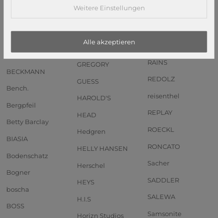
Weitere Einstellungen
Anekke
PIQUADRO
GOT BAG
Andersen SHOPPER
PORSCHE DESIGN
GREENBURRY
MANUFAKTUR
Alle akzeptieren
PUMA
GreenLand Nature
b.belt
RAINS
GREGORY
BECKMANN
REDOLZ
GUESS
Bench.
reisenthel
HAROLD'S
Bergpfeil
REPLAY
HEAD
Betty Barclay
ROECKL
Hedgren
BIASIA
RONCATO
HELLY HANSEN
Bodenschatz
Sacher
Herschel
Bogner
SADDLER
HEYS
boscha
SALEWA
H.I.S
BOSS
Samsonite
Horizn Studios