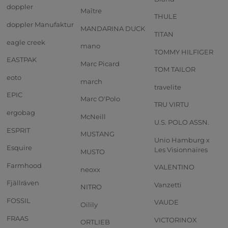
doppler
Maître
THULE
doppler Manufaktur
MANDARINA DUCK
TITAN
eagle creek
mano
TOMMY HILFIGER
EASTPAK
Marc Picard
TOM TAILOR
eoto
march
travelite
EPIC
Marc O'Polo
TRU VIRTU
ergobag
McNeill
U.S. POLO ASSN.
ESPRIT
MUSTANG
Unio Hamburg x
Esquire
Les Visionnaires
MUSTO
Farmhood
VALENTINO
neoxx
Fjällräven
Vanzetti
NITRO
FOSSIL
VAUDE
Oilily
FRAAS
VICTORINOX
ORTLIEB