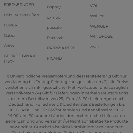
FREDsBRUDER
VOi
Osprey
Fritzi aus Preußen
Walker
oxmox
FURLA
WENGER
pacsafe
Gabor
WINDROSE
Pactastic
Gabs
zwei
PATRIZIA PEPE
GEORGE GINA &
PICARD
LUCY
1) Unverbindliche Preisempfehlung des Herstellers / 2) Gilt nur
von Montag bis Freitag, Feiertage ausgeschlossen / 3) alle Preise
verstehen sich inkl. gesetzlicher Mehrwertsteuer und zuzüglich
Versandkosten / 4) Gilt für Lieferungen innerhalb Deutschlands
ab einem Bestellwert von 25,- Euro / 5) Für Lieferungen nach
Deutschland. Für Schweiz & Liechtenstein: Bestellungen bis
10.02 14:00 Uhr. Für Großbritannien und Kanalinseln: 09.02
14:00 Uhr. Für andere Länder: durchschnittliche Lieferzeiten
siehe "Zahlung und Versand". / 6) Nicht auf rabattierte Produkte
anwendbar. Gutschein ist nicht kombinierbar mit anderen
Gutscheinen oder Aktions-Preisen. / 7) Lieferungen nach