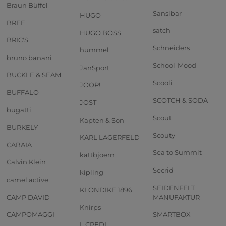
Braun Büffel
Sansibar
HUGO
BREE
satch
HUGO BOSS
BRIC'S
Schneiders
hummel
bruno banani
School-Mood
JanSport
BUCKLE & SEAM
Scooli
JOOP!
BUFFALO
SCOTCH & SODA
JOST
bugatti
Scout
Kapten & Son
BURKELY
Scouty
KARL LAGERFELD
CABAIA
Sea to Summit
kattbjoern
Calvin Klein
Secrid
kipling
camel active
SEIDENFELT
KLONDIKE 1896
CAMP DAVID
MANUFAKTUR
Knirps
CAMPOMAGGI
SMARTBOX
L.CREDI