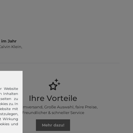
 im Jahr
lvin Klein,
er Website
n Inhalten
Ihre Vorteile
seiten zu
kies zu. In
Premiumversand, Große Auswahl, faire Preise,
ebsite mit
Freundlicher & schneller Service
stzulegen,
it Wirkung
ookies und
Mehr dazu!