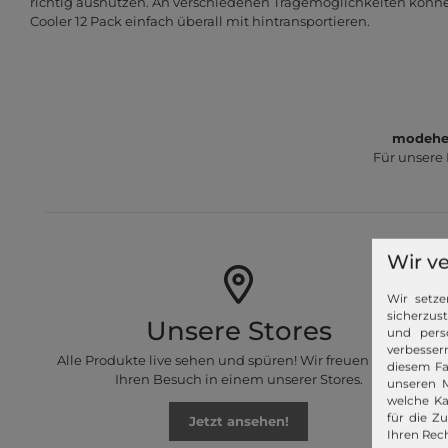
richtig ausnutzen. An verschiedenen Tragemöglichkeiten könne
Cooler 12 Pack einfach überall mit hintransportieren.
modeher
Für unsere
Wir v
Wir setze
sicherzus
Unsere Stores
und pers
verbessern
Alle Produkte live sehen und spüren! Wir freuen uns auf
diesem Fa
Ihren Besuch in einem unserer Stores.
unseren M
welche Ka
für die Z
Jetzt ansehen!
Ihren Rech