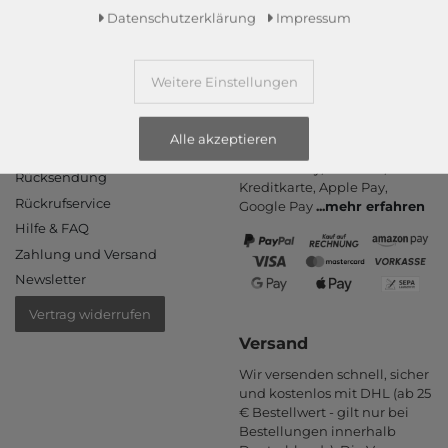
Daten­schutz­erklärung
Impressum
Weitere Einstellungen
Informationen
Zahlungsarten
Alle akzeptieren
PayPal, Kauf auf Rechnung,
Kontakt
Amazon Pay, Vor­kasse,
Rücksendung
Kredit­karte, Apple Pay,
Rückrufservice
Google Pay
...
mehr erfahren
Hilfe & FAQ
Zahlung und Versand
Newsletter
Vertrag widerrufen
Versand
Wir versenden schnell, sicher
und kostenlos mit DHL (ab 25
€ Bestell­wert - gilt nur bei
Bestel­lungen inner­halb