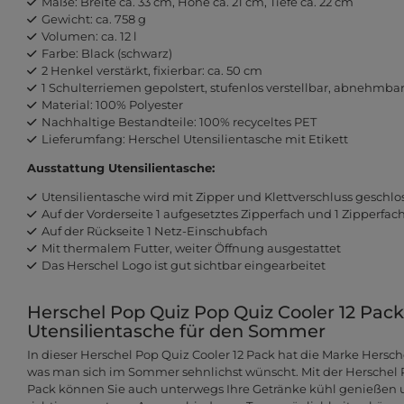
Maße: Breite ca. 33 cm, Höhe ca. 21 cm, Tiefe ca. 22 cm
Gewicht: ca. 758 g
Volumen: ca. 12 l
Farbe: Black (schwarz)
2 Henkel verstärkt, fixierbar: ca. 50 cm
1 Schulterriemen gepolstert, stufenlos verstellbar, abnehmbar:
Material: 100% Polyester
Nachhaltige Bestandteile: 100% recyceltes PET
Lieferumfang: Herschel Utensilientasche mit Etikett
Ausstattung Utensilientasche:
Utensilientasche wird mit Zipper und Klettverschluss geschlo
Auf der Vorderseite 1 aufgesetztes Zipperfach und 1 Zipperfac
Auf der Rückseite 1 Netz-Einschubfach
Mit thermalem Futter, weiter Öffnung ausgestattet
Das Herschel Logo ist gut sichtbar eingearbeitet
Herschel Pop Quiz Pop Quiz Cooler 12 Pack -
Utensilientasche für den Sommer
In dieser Herschel Pop Quiz Cooler 12 Pack hat die Marke Hersc
was man sich im Sommer sehnlichst wünscht. Mit der Herschel 
Pack können Sie auch unterwegs Ihre Getränke kühl genießen