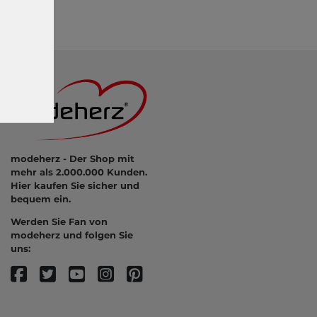
modeherz - Der Shop mit
mehr als 2.000.000 Kunden.
Hier kaufen Sie sicher und
bequem ein.
Werden Sie Fan von
modeherz und folgen Sie
uns: