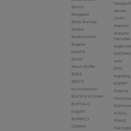
Desigual
Bench.
deuter
Bergpfeil
DKNY
Betty Barclay
doppler
BIASIA
doppler
Bodenschatz
Manufak
Bogner
eagle cr
boscha
EASTPAK
BOSS
eoto
Braun Büffel
EPIC
BREE
ergobag
BRIC'S
ESPRIT
bruno banani
Esquire
BUCKLE & SEAM
Farmho
BUFFALO
Fjällräve
bugatti
FOSSIL
BURKELY
FRAAS
CABAIA
FREDsB