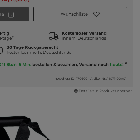
Wunschliste
he
ertig
Kostenloser Versand
7
rktage
innerh. Deutschlands
30 Tage Rückgaberecht
kostenlos innerh. Deutschlands
8
11 Stdn. 5 Min.
bestellen & bezahlen, Versand noch
heute!
modeherz ID: 170502
|
Artikel Nr.: 11071-00001
Details zur Produktsicherheit