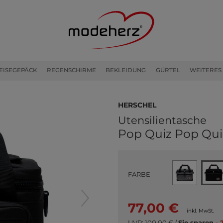
EISEGEPÄCK
REGENSCHIRME
BEKLEIDUNG
GÜRTEL
WEITERES
Herschel
Utensilientasche
Pop Quiz Pop Quiz
FARBE
77,00 €
inkl. MwSt.
UVP:
100,00 €
/
Sie sparen
- 