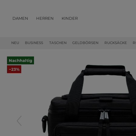
DAMEN
HERREN
KINDER
PRODUKTE
NEU
BUSINESS
TASCHEN
GELDBÖRSEN
RUCKSÄCKE
R
Nachhaltig
−23%