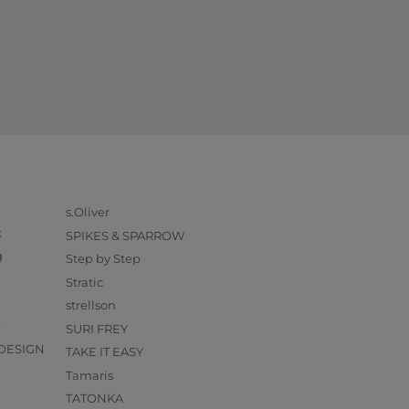
s.Oliver
k
SPIKES & SPARROW
g
Step by Step
Stratic
strellson
O
SURI FREY
DESIGN
TAKE IT EASY
Tamaris
TATONKA