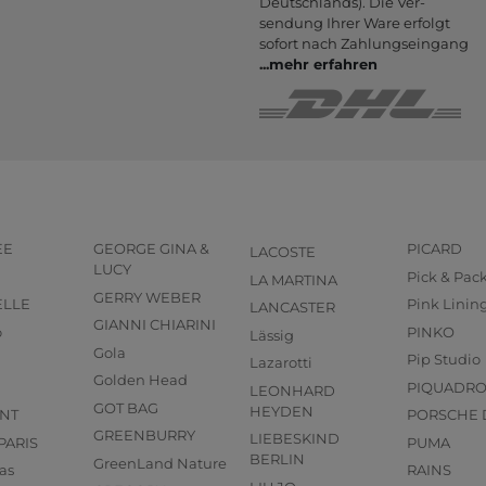
Deutsch­lands). Die Ver­
sendung Ihrer Ware er­folgt
sofort nach Zahlungs­eingang
...
mehr erfahren
EE
GEORGE GINA &
PICARD
LACOSTE
LUCY
Pick & Pac
LA MARTINA
GERRY WEBER
ELLE
Pink Linin
LANCASTER
GIANNI CHIARINI
o
PINKO
Lässig
Gola
Pip Studio
Lazarotti
Golden Head
PIQUADR
LEONHARD
GOT BAG
HEYDEN
NT
PORSCHE 
GREENBURRY
LIEBESKIND
PARIS
PUMA
BERLIN
GreenLand Nature
as
RAINS