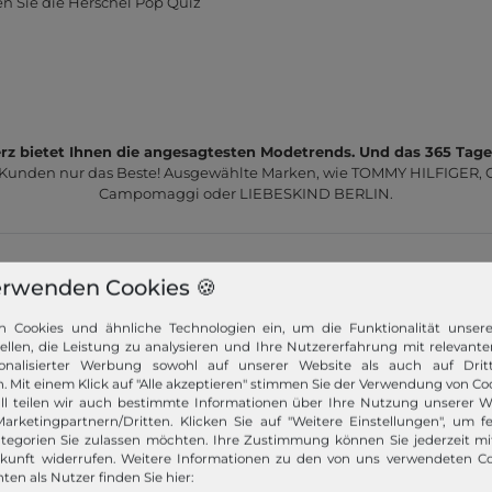
n Sie die Herschel Pop Quiz
z bietet Ihnen die angesagtesten Modetrends. Und das 365 Tage
 Kunden nur das Beste! Ausgewählte Marken, wie TOMMY HILFIGER, Ca
Campomaggi oder LIEBESKIND BERLIN.
erwenden Cookies 🍪
n Cookies und ähnliche Technologien ein, um die Funktionalität unser
tellen, die Leistung zu analysieren und Ihre Nutzererfahrung mit relevante
Schneller Versand!
onalisierter Werbung sowohl auf unserer Website als auch auf Dritt
. Mit einem Klick auf "Alle akzeptieren" stimmen Sie der Verwendung von Coo
Wir versenden Ihre Bestellung schnell per
ll teilen wir auch bestimmte Informationen über Ihre Nutzung unserer W
Premiumversand.
arketingpartnern/Dritten. Klicken Sie auf "Weitere Einstellungen", um fe
tegorien Sie zulassen möchten. Ihre Zustimmung können Sie jederzeit m
ukunft widerrufen. Weitere Informationen zu den von uns verwendeten C
Mehr dazu!
ten als Nutzer finden Sie hier: