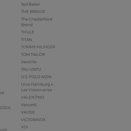
Ted Baker
THE BRIDGE
The Chesterfield
Brand
THULE
TITAN
TOMMY HILFIGER
TOM TAILOR
travelite
TRU VIRTU
U.S. POLO ASSN.
Unio Hamburg x
s
Les Visionnaires
od
VALENTINO
Vanzetti
 SODA
VAUDE
VICTORINOX
VOi
mmit