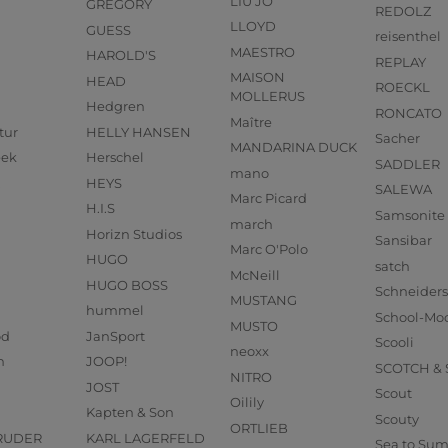
LIU JO
GREGORY
REDOLZ
LLOYD
GUESS
reisenthel
MAESTRO
HAROLD'S
REPLAY
MAISON
HEAD
ROECKL
MOLLERUS
Hedgren
RONCATO
Maître
tur
HELLY HANSEN
Sacher
MANDARINA DUCK
eek
Herschel
SADDLER
mano
HEYS
SALEWA
Marc Picard
H.I.S
Samsonite
march
Horizn Studios
Sansibar
Marc O'Polo
HUGO
satch
McNeill
HUGO BOSS
Schneider
MUSTANG
hummel
School-Mo
MUSTO
od
JanSport
Scooli
neoxx
n
JOOP!
SCOTCH &
NITRO
JOST
Scout
Oilily
Kapten & Son
Scouty
ORTLIEB
RUDER
KARL LAGERFELD
Sea to Su