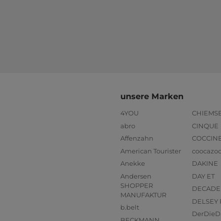
unsere Marken
4YOU
CHIEMS
abro
CINQUE
Affenzahn
COCCIN
American Tourister
coocazo
Anekke
DAKINE
Andersen
DAY ET
SHOPPER
DECADE
MANUFAKTUR
DELSEY 
b.belt
DerDieD
BECKMANN