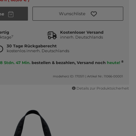
Wunschliste
he
ertig
Kostenloser Versand
7
rktage
innerh. Deutschlands
30 Tage Rückgaberecht
kostenlos innerh. Deutschlands
8
8 Stdn. 47 Min.
bestellen & bezahlen, Versand noch
heute!
modeherz ID: 170511
|
Artikel Nr.: 11066-00001
Details zur Produktsicherheit