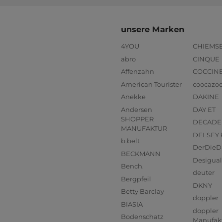
unsere Marken
4YOU
CHIEMS
abro
CINQUE
Affenzahn
COCCIN
American Tourister
coocazo
Anekke
DAKINE
Andersen
DAY ET
SHOPPER
DECADE
MANUFAKTUR
DELSEY 
b.belt
DerDieD
BECKMANN
Desigual
Bench.
deuter
Bergpfeil
DKNY
Betty Barclay
doppler
BIASIA
doppler
Bodenschatz
Manufak