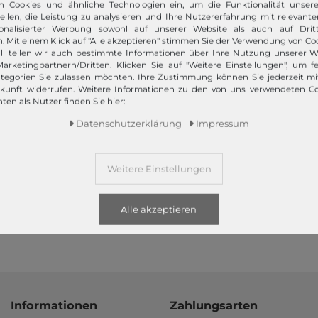
z bietet Ihnen die angesagtesten Modetrends. Und das 365 Tage
n Cookies und ähnliche Technologien ein, um die Funktionalität unser
 Kunden nur das Beste! Ausgewählte Marken, wie TOMMY HILFIGER, Ca
tellen, die Leistung zu analysieren und Ihre Nutzererfahrung mit relevante
Campomaggi oder LIEBESKIND BERLIN.
onalisierter Werbung sowohl auf unserer Website als auch auf Dritt
. Mit einem Klick auf "Alle akzeptieren" stimmen Sie der Verwendung von Coo
ll teilen wir auch bestimmte Informationen über Ihre Nutzung unserer W
arketingpartnern/Dritten. Klicken Sie auf "Weitere Einstellungen", um fe
tegorien Sie zulassen möchten. Ihre Zustimmung können Sie jederzeit m
ukunft widerrufen. Weitere Informationen zu den von uns verwendeten C
ten als Nutzer finden Sie hier:
Daten­schutz­erklärung
Impressum
Schneller Versand!
Wir versenden Ihre Bestellung schnell per
Weitere Einstellungen
Premiumversand.
Mehr dazu!
Alle akzeptieren
Informationen
Zahlungsarten