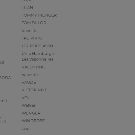
TITAN
TOMMY HILFIGER
TOM TAILOR
travelite
TRU VIRTU
U.S. POLO ASSN.
Unio Hamburg x
s
Les Visionnaires
od
VALENTINO
Vanzetti
 SODA
VAUDE
VICTORINOX
VOi
mmit
Walker
WENGER
LT
WINDROSE
TUR
zwei
X