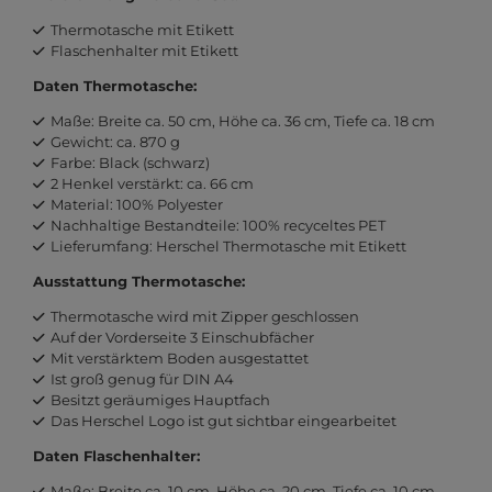
Thermotasche mit Etikett
Flaschenhalter mit Etikett
Daten Thermotasche:
Maße: Breite ca. 50 cm, Höhe ca. 36 cm, Tiefe ca. 18 cm
Gewicht: ca. 870 g
Farbe: Black (schwarz)
2 Henkel verstärkt: ca. 66 cm
Material: 100% Polyester
Nachhaltige Bestandteile: 100% recyceltes PET
Lieferumfang: Herschel Thermotasche mit Etikett
Ausstattung Thermotasche:
Thermotasche wird mit Zipper geschlossen
Auf der Vorderseite 3 Einschubfächer
Mit verstärktem Boden ausgestattet
Ist groß genug für DIN A4
Besitzt geräumiges Hauptfach
Das Herschel Logo ist gut sichtbar eingearbeitet
Daten Flaschenhalter:
Maße: Breite ca. 10 cm, Höhe ca. 20 cm, Tiefe ca. 10 cm