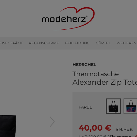
EISEGEPÄCK
REGENSCHIRME
BEKLEIDUNG
GÜRTEL
WEITERES
Herschel
Thermotasche
Alexander Zip Tot
FARBE
40,00 €
inkl. MwSt.
UVP:
100,00 €
/
Sie sparen
- 