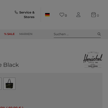
Service &
0
0
Stores
Suchen ...
% SALE
MARKEN
e Black
60% ( 60,00 € )