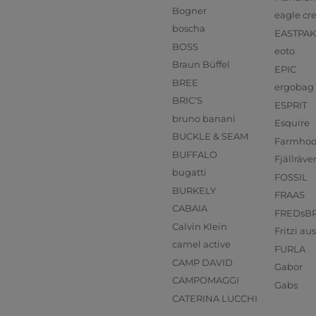
Bogner
eagle cr
boscha
EASTPAK
BOSS
eoto
Braun Büffel
EPIC
BREE
ergobag
BRIC'S
ESPRIT
bruno banani
Esquire
BUCKLE & SEAM
Farmho
BUFFALO
Fjällräve
bugatti
FOSSIL
BURKELY
FRAAS
CABAIA
FREDsB
Calvin Klein
Fritzi a
camel active
FURLA
CAMP DAVID
Gabor
CAMPOMAGGI
Gabs
CATERINA LUCCHI