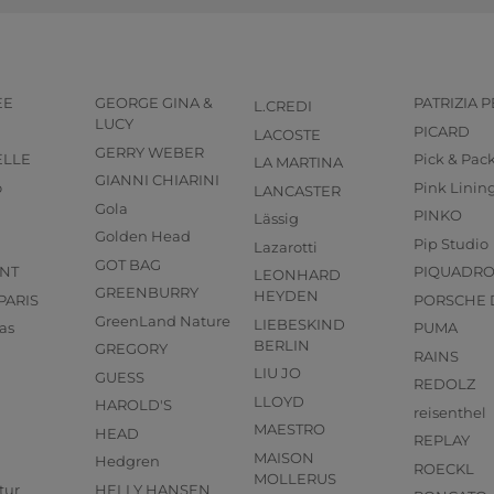
EE
GEORGE GINA &
PATRIZIA 
L.CREDI
LUCY
PICARD
LACOSTE
GERRY WEBER
ELLE
Pick & Pac
LA MARTINA
GIANNI CHIARINI
o
Pink Linin
LANCASTER
Gola
PINKO
Lässig
Golden Head
Pip Studio
Lazarotti
GOT BAG
NT
PIQUADR
LEONHARD
GREENBURRY
HEYDEN
PARIS
PORSCHE 
GreenLand Nature
LIEBESKIND
as
PUMA
BERLIN
GREGORY
RAINS
LIU JO
GUESS
REDOLZ
LLOYD
HAROLD'S
reisenthel
MAESTRO
HEAD
REPLAY
MAISON
Hedgren
ROECKL
MOLLERUS
tur
HELLY HANSEN