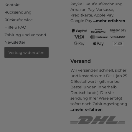
PayPal, Kauf auf Rechnung,
Kontakt
Amazon Pay, Vor­kasse,
Rücksendung
Kredit­karte, Apple Pay,
Rückrufservice
Google Pay
...
mehr erfahren
Hilfe & FAQ
Zahlung und Versand
Newsletter
Vertrag widerrufen
Versand
Wir versenden schnell, sicher
und kostenlos mit DHL (ab 25
€ Bestell­wert - gilt nur bei
Bestel­lungen inner­halb
Deutsch­lands). Die Ver­
sendung Ihrer Ware er­folgt
sofort nach Zahlungs­eingang
...
mehr erfahren