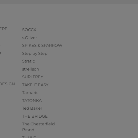
PEPE
SOCCX
s.Oliver
k
SPIKES & SPARROW
g
Step by Step
Stratic
strellson
O
SURI FREY
DESIGN
TAKE IT EASY
Tamaris
TATONKA
Ted Baker
THE BRIDGE
The Chesterfield
Brand
THULE