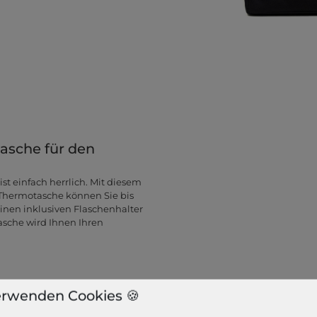
tasche für den
t einfach herrlich. Mit diesem
r Thermotasche können Sie bis
inen inklusiven Flaschenhalter
asche wird Ihnen Ihren
erwenden Cookies 🍪