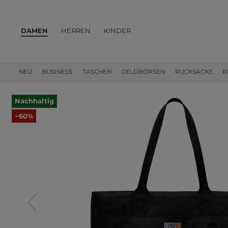
DAMEN
HERREN
KINDER
PRODUKTE
NEU
BUSINESS
TASCHEN
GELDBÖRSEN
RUCKSÄCKE
R
Nachhaltig
−60%