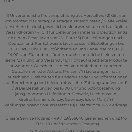
LUCY
1) Unverbindliche Preisempfehlung des Herstellers / 2) Gilt nur
von Montag bis Freitag, Feiertage ausgeschlossen / 3) alle Preise
verstehen sich inkl. gesetzlicher Mehrwertsteuer und zuzüglich
Versandkosten / 4) Gilt für Lieferungen innerhalb Deutschlands
ab einem Bestellwert von 25,- Euro / 5) Für Lieferungen nach
Deutschland. Für Schweiz & Liechtenstein: Bestellungen bis
10.02 14:00 Uhr. Für Großbritannien und Kanalinseln: 09.02
14:00 Uhr. Für andere Länder: durchschnittliche Lieferzeiten
siehe "Zahlung und Versand". / 6) Nicht auf rabattierte Produkte
anwendbar. Gutschein ist nicht kombinierbar mit anderen
Gutscheinen oder Aktions-Preisen. / 7) Lieferungen nach
Deutschland. Lieferzeiten für andere Länder und Informationen
zur Berechnung des Liefertermins siehe "Zahlung und Versand"
/ 8) Bei Bestellungen bis 16:00 Uhr und Sofortbezahlung
(ausgenommen Lieferländer: Schweiz, Liechtenstein,
Großbritannien, Jersey, Guernsey, Isle of Man) / 9)
Zahlungseingang vorausgesetzt / 10) Lieferzeit: ca. 1–3 Werktage
Unsere Service Hotline: + 49 7129/936640 (Sie erreichen uns: Mo
- Fr 9 - 18 Uhr / deutsches Festnetz)
© 2024 modeherz / All rights reserved.