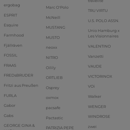
travelite
ergobag
Marc O'Polo
TRU VIRTU
ESPRIT
McNeill
U.S. POLO ASSN.
Esquire
MUSTANG
Unio Hamburg x
Farmhood
Les Visionnaires
MUSTO
Fjällräven
VALENTINO
neoxx
FOSSIL
Vanzetti
NITRO
FRAAS
VAUDE
Oilily
FREDsBRUDER
VICTORINOX
ORTLIEB
Fritzi aus Preußen
VOi
Osprey
FURLA
Walker
oxmox
Gabor
WENGER
pacsafe
Gabs
WINDROSE
Pactastic
GEORGE GINA &
zwei
PATRIZIA PEPE