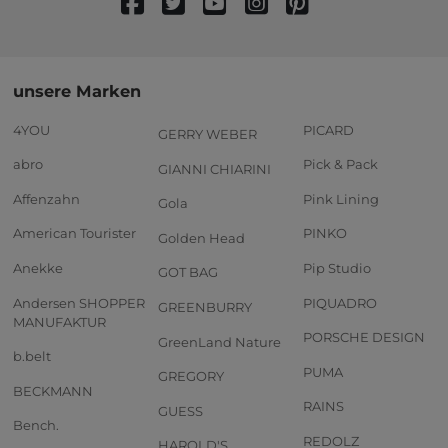
unsere Marken
4YOU
PICARD
GERRY WEBER
abro
Pick & Pack
GIANNI CHIARINI
Affenzahn
Pink Lining
Gola
American Tourister
PINKO
Golden Head
Anekke
Pip Studio
GOT BAG
Andersen SHOPPER
PIQUADRO
GREENBURRY
MANUFAKTUR
PORSCHE DESIGN
GreenLand Nature
b.belt
PUMA
GREGORY
BECKMANN
RAINS
GUESS
Bench.
REDOLZ
HAROLD'S