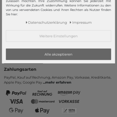
zulassen möchten. Ihre Zustimmung können Sie jederzeit mit
Wirkung für die Zukunft widerrufen. Weitere Informationen zu den
Informationen
von uns verwendeten Cookies und Ihren Rechten als Nutzer finden
Sie hier:
Kontakt
Daten­schutz­erklärung
Impressum
Rücksendung
Rückrufservice
Weitere Einstellungen
Hilfe & FAQ
Zahlung und Versand
Newsletter
Alle akzeptieren
Vertrag widerrufen
Zahlungsarten
PayPal, Kauf auf Rechnung, Amazon Pay, Vor­kasse, Kredit­karte,
Apple Pay, Google Pay
...
mehr erfahren