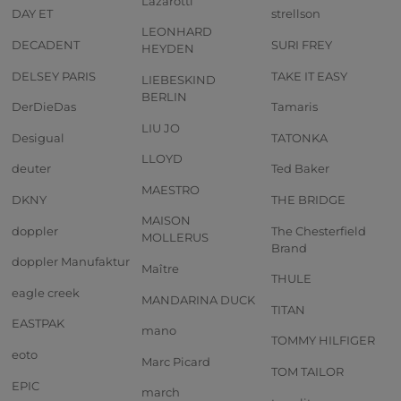
Lazarotti
DAY ET
strellson
LEONHARD
DECADENT
SURI FREY
HEYDEN
DELSEY PARIS
TAKE IT EASY
LIEBESKIND
BERLIN
DerDieDas
Tamaris
LIU JO
Desigual
TATONKA
LLOYD
deuter
Ted Baker
MAESTRO
DKNY
THE BRIDGE
MAISON
doppler
The Chesterfield
MOLLERUS
Brand
doppler Manufaktur
Maître
THULE
eagle creek
MANDARINA DUCK
TITAN
EASTPAK
mano
TOMMY HILFIGER
eoto
Marc Picard
TOM TAILOR
EPIC
march