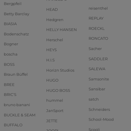
Bergpfeil
reisenthel
HEAD
Betty Barclay
REPLAY
Hedgren
BIASIA
ROECKL
HELLY HANSEN
Bodenschatz
RONCATO
Herschel
Bogner
Sacher
HEYS
boscha
SADDLER
H.I.S
BOSS
SALEWA
Horizn Studios
Braun Büffel
Samsonite
HUGO
BREE
Sansibar
HUGO BOSS
BRIC'S
satch
hummel
bruno banani
Schneiders
JanSport
BUCKLE & SEAM
School-Mood
JETTE
BUFFALO
Scooli
JOOP!