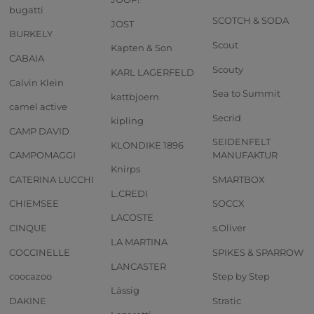
bugatti
SCOTCH & SODA
JOST
BURKELY
Scout
Kapten & Son
CABAIA
Scouty
KARL LAGERFELD
Calvin Klein
Sea to Summit
kattbjoern
camel active
Secrid
kipling
CAMP DAVID
SEIDENFELT
KLONDIKE 1896
CAMPOMAGGI
MANUFAKTUR
Knirps
CATERINA LUCCHI
SMARTBOX
L.CREDI
CHIEMSEE
SOCCX
LACOSTE
CINQUE
s.Oliver
LA MARTINA
COCCINELLE
SPIKES & SPARROW
LANCASTER
coocazoo
Step by Step
Lässig
DAKINE
Stratic