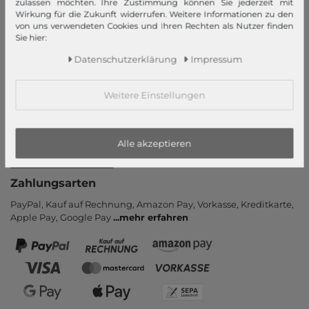
zulassen möchten. Ihre Zustimmung können Sie jederzeit mit
Wirkung für die Zukunft widerrufen. Weitere Informationen zu den
Informationen
von uns verwendeten Cookies und Ihren Rechten als Nutzer finden
Sie hier:
Kontakt
Daten­schutz­erklärung
Impressum
Rücksendung
Rückrufservice
Weitere Einstellungen
Hilfe & FAQ
Zahlung und Versand
Newsletter
Alle akzeptieren
Vertrag widerrufen
Zahlungsarten
PayPal, Kauf auf Rechnung, Amazon Pay, Vor­kasse, Kredit­karte,
Apple Pay, Google Pay
...
mehr erfahren