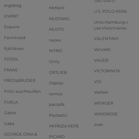
TRU VIRTU
ergobag
McNeill
U.S. POLO ASSN.
ESPRIT
MUSTANG
Unio Hamburg x
Esquire
Les Visionnaires
MUSTO
Farmhood
VALENTINO
neoxx
Fjällräven
Vanzetti
NITRO
FOSSIL
VAUDE
Oilily
FRAAS
VICTORINOX
ORTLIEB
FREDsBRUDER
VOi
Osprey
Fritzi aus Preußen
Walker
oxmox
FURLA
WENGER
pacsafe
Gabor
WINDROSE
Pactastic
Gabs
zwei
PATRIZIA PEPE
GEORGE GINA &
PICARD