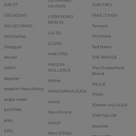
LEONHARD
DAY ET
SURI FREY
HEYDEN
DECADENT
TAKE IT EASY
LIEBESKIND
BERLIN
DELSEY PARIS
Tamaris
LIU JO
DerDieDas
TATONKA
LLOYD
Desigual
Ted Baker
MAESTRO
deuter
THE BRIDGE
MAISON
DKNY
The Chesterfield
MOLLERUS
Brand
doppler
Maître
THULE
doppler Manufaktur
MANDARINA DUCK
TITAN
eagle creek
mano
TOMMY HILFIGER
EASTPAK
Marc Picard
TOM TAILOR
eoto
march
travelite
EPIC
Marc O'Polo