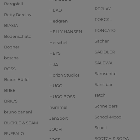
Bergpfeil
REPLAY
HEAD
Betty Barclay
ROECKL
Hedgren
BIASIA
RONCATO
HELLY HANSEN
Bodenschatz
Sacher
Herschel
Bogner
SADDLER
HEYS
boscha
SALEWA
H.I.S
BOSS
Samsonite
Horizn Studios
Braun Büffel
Sansibar
HUGO
BREE
satch
HUGO BOSS
BRIC'S
Schneiders
hummel
bruno banani
School-Mood
JanSport
BUCKLE & SEAM
Scooli
JOOP!
BUFFALO
SCOTCH & SODA
JOST