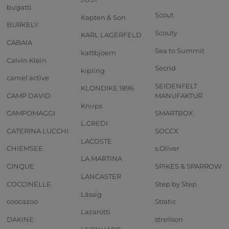
bugatti
Scout
Kapten & Son
BURKELY
Scouty
KARL LAGERFELD
CABAIA
Sea to Summit
kattbjoern
Calvin Klein
Secrid
kipling
camel active
SEIDENFELT
KLONDIKE 1896
CAMP DAVID
MANUFAKTUR
Knirps
CAMPOMAGGI
SMARTBOX
L.CREDI
CATERINA LUCCHI
SOCCX
LACOSTE
CHIEMSEE
s.Oliver
LA MARTINA
CINQUE
SPIKES & SPARROW
LANCASTER
COCCINELLE
Step by Step
Lässig
coocazoo
Stratic
Lazarotti
DAKINE
strellson