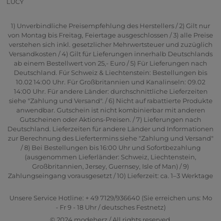
LUCY
1) Unverbindliche Preisempfehlung des Herstellers / 2) Gilt nur
von Montag bis Freitag, Feiertage ausgeschlossen / 3) alle Preise
verstehen sich inkl. gesetzlicher Mehrwertsteuer und zuzüglich
Versandkosten / 4) Gilt für Lieferungen innerhalb Deutschlands
ab einem Bestellwert von 25,- Euro / 5) Für Lieferungen nach
Deutschland. Für Schweiz & Liechtenstein: Bestellungen bis
10.02 14:00 Uhr. Für Großbritannien und Kanalinseln: 09.02
14:00 Uhr. Für andere Länder: durchschnittliche Lieferzeiten
siehe "Zahlung und Versand". / 6) Nicht auf rabattierte Produkte
anwendbar. Gutschein ist nicht kombinierbar mit anderen
Gutscheinen oder Aktions-Preisen. / 7) Lieferungen nach
Deutschland. Lieferzeiten für andere Länder und Informationen
zur Berechnung des Liefertermins siehe "Zahlung und Versand"
/ 8) Bei Bestellungen bis 16:00 Uhr und Sofortbezahlung
(ausgenommen Lieferländer: Schweiz, Liechtenstein,
Großbritannien, Jersey, Guernsey, Isle of Man) / 9)
Zahlungseingang vorausgesetzt / 10) Lieferzeit: ca. 1–3 Werktage
Unsere Service Hotline: + 49 7129/936640 (Sie erreichen uns: Mo
- Fr 9 - 18 Uhr / deutsches Festnetz)
© 2024 modeherz / All rights reserved.