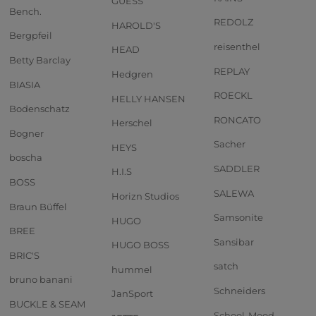
GUESS
Bench.
REDOLZ
HAROLD'S
Bergpfeil
reisenthel
HEAD
Betty Barclay
REPLAY
Hedgren
BIASIA
ROECKL
HELLY HANSEN
Bodenschatz
RONCATO
Herschel
Bogner
Sacher
HEYS
boscha
SADDLER
H.I.S
BOSS
SALEWA
Horizn Studios
Braun Büffel
Samsonite
HUGO
BREE
Sansibar
HUGO BOSS
BRIC'S
satch
hummel
bruno banani
Schneiders
JanSport
BUCKLE & SEAM
School-Mood