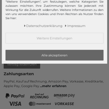
"Weitere Einstellungen", um festzulegen, welche Kategorien Sie
Login
zulassen möchten. Ihre Zustimmung können Sie jederzeit mit
Neukunde?
Wirkung für die Zukunft widerrufen. Weitere Informationen zu den
von uns verwendeten Cookies und Ihren Rechten als Nutzer finden
Informationen
Sie hier:
Kontakt
Daten­schutz­erklärung
Impressum
Rücksendung
Rückrufservice
Weitere Einstellungen
Hilfe & FAQ
Zahlung und Versand
Alle akzeptieren
Newsletter
Vertrag widerrufen
Zahlungsarten
PayPal, Kauf auf Rechnung, Amazon Pay, Vor­kasse, Kredit­karte,
Apple Pay, Google Pay
...
mehr erfahren