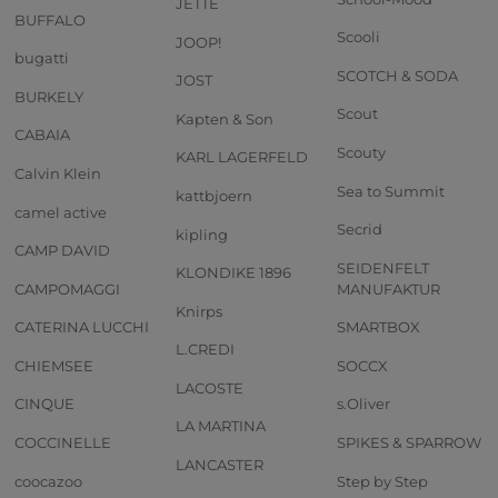
JETTE
BUFFALO
Scooli
JOOP!
bugatti
SCOTCH & SODA
JOST
BURKELY
Scout
Kapten & Son
CABAIA
Scouty
KARL LAGERFELD
Calvin Klein
Sea to Summit
kattbjoern
camel active
Secrid
kipling
CAMP DAVID
SEIDENFELT
KLONDIKE 1896
CAMPOMAGGI
MANUFAKTUR
Knirps
CATERINA LUCCHI
SMARTBOX
L.CREDI
CHIEMSEE
SOCCX
LACOSTE
CINQUE
s.Oliver
LA MARTINA
COCCINELLE
SPIKES & SPARROW
LANCASTER
coocazoo
Step by Step