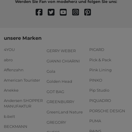
Werden Sie Fan von modeherz und folgen Sie uns:
unsere Marken
4YOU
PICARD
GERRY WEBER
abro
Pick & Pack
GIANNI CHIARINI
Affenzahn
Pink Lining
Gola
American Tourister
PINKO
Golden Head
Anekke
Pip Studio
GOT BAG
Andersen SHOPPER
PIQUADRO
GREENBURRY
MANUFAKTUR
PORSCHE DESIGN
GreenLand Nature
b.belt
PUMA
GREGORY
BECKMANN
RAINS