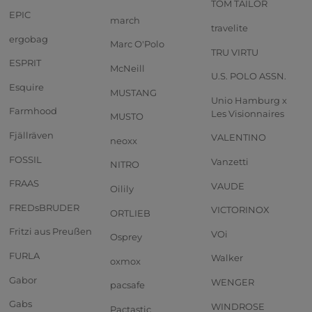
TOM TAILOR
EPIC
march
travelite
ergobag
Marc O'Polo
TRU VIRTU
ESPRIT
McNeill
U.S. POLO ASSN.
Esquire
MUSTANG
Unio Hamburg x
Farmhood
Les Visionnaires
MUSTO
Fjällräven
VALENTINO
neoxx
FOSSIL
Vanzetti
NITRO
FRAAS
VAUDE
Oilily
FREDsBRUDER
VICTORINOX
ORTLIEB
Fritzi aus Preußen
VOi
Osprey
FURLA
Walker
oxmox
Gabor
WENGER
pacsafe
Gabs
WINDROSE
Pactastic