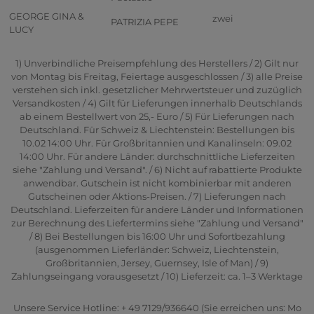
GEORGE GINA &
zwei
PATRIZIA PEPE
LUCY
1) Unverbindliche Preisempfehlung des Herstellers / 2) Gilt nur
von Montag bis Freitag, Feiertage ausgeschlossen / 3) alle Preise
verstehen sich inkl. gesetzlicher Mehrwertsteuer und zuzüglich
Versandkosten / 4) Gilt für Lieferungen innerhalb Deutschlands
ab einem Bestellwert von 25,- Euro / 5) Für Lieferungen nach
Deutschland. Für Schweiz & Liechtenstein: Bestellungen bis
10.02 14:00 Uhr. Für Großbritannien und Kanalinseln: 09.02
14:00 Uhr. Für andere Länder: durchschnittliche Lieferzeiten
siehe "Zahlung und Versand". / 6) Nicht auf rabattierte Produkte
anwendbar. Gutschein ist nicht kombinierbar mit anderen
Gutscheinen oder Aktions-Preisen. / 7) Lieferungen nach
Deutschland. Lieferzeiten für andere Länder und Informationen
zur Berechnung des Liefertermins siehe "Zahlung und Versand"
/ 8) Bei Bestellungen bis 16:00 Uhr und Sofortbezahlung
(ausgenommen Lieferländer: Schweiz, Liechtenstein,
Großbritannien, Jersey, Guernsey, Isle of Man) / 9)
Zahlungseingang vorausgesetzt / 10) Lieferzeit: ca. 1–3 Werktage
Unsere Service Hotline: + 49 7129/936640 (Sie erreichen uns: Mo