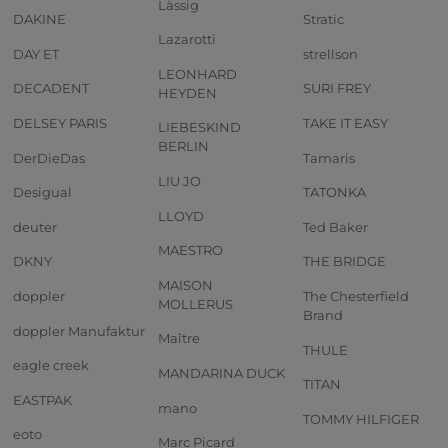
Lässig
DAKINE
Stratic
Lazarotti
DAY ET
strellson
LEONHARD
DECADENT
SURI FREY
HEYDEN
DELSEY PARIS
TAKE IT EASY
LIEBESKIND
BERLIN
DerDieDas
Tamaris
LIU JO
Desigual
TATONKA
LLOYD
deuter
Ted Baker
MAESTRO
DKNY
THE BRIDGE
MAISON
doppler
The Chesterfield
MOLLERUS
Brand
doppler Manufaktur
Maître
THULE
eagle creek
MANDARINA DUCK
TITAN
EASTPAK
mano
TOMMY HILFIGER
eoto
Marc Picard