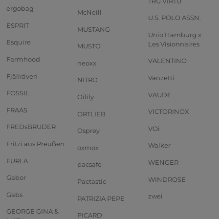
TRU VIRTU
ergobag
McNeill
U.S. POLO ASSN.
ESPRIT
MUSTANG
Unio Hamburg x
Esquire
Les Visionnaires
MUSTO
Farmhood
VALENTINO
neoxx
Fjällräven
Vanzetti
NITRO
FOSSIL
VAUDE
Oilily
FRAAS
VICTORINOX
ORTLIEB
FREDsBRUDER
VOi
Osprey
Fritzi aus Preußen
Walker
oxmox
FURLA
WENGER
pacsafe
Gabor
WINDROSE
Pactastic
Gabs
zwei
PATRIZIA PEPE
GEORGE GINA &
PICARD