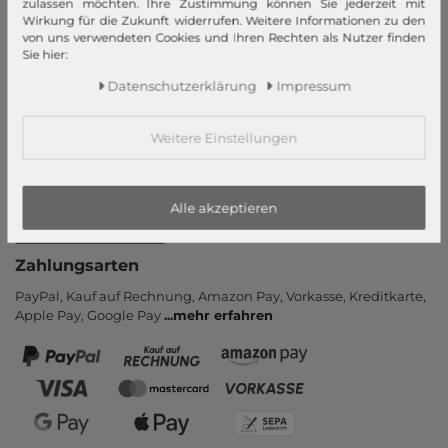
zulassen möchten. Ihre Zustimmung können Sie jederzeit mit
Wirkung für die Zukunft widerrufen. Weitere Informationen zu den
Informationen
von uns verwendeten Cookies und Ihren Rechten als Nutzer finden
Sie hier:
Kontakt
Daten­schutz­erklärung
Impressum
Rücksendung
Rückrufservice
Weitere Einstellungen
Hilfe & FAQ
Zahlung und Versand
Newsletter
Alle akzeptieren
Vertrag widerrufen
Zahlungsarten
PayPal, Kauf auf Rechnung, Amazon Pay, Vor­kasse, Kredit­karte,
Apple Pay, Google Pay
...
mehr erfahren