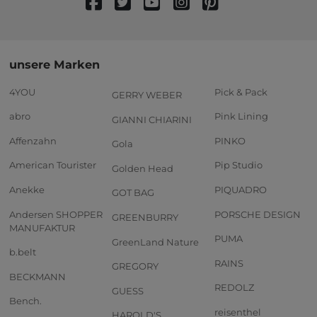
unsere Marken
4YOU
Pick & Pack
GERRY WEBER
abro
Pink Lining
GIANNI CHIARINI
Affenzahn
PINKO
Gola
American Tourister
Pip Studio
Golden Head
Anekke
PIQUADRO
GOT BAG
Andersen SHOPPER
PORSCHE DESIGN
GREENBURRY
MANUFAKTUR
PUMA
GreenLand Nature
b.belt
RAINS
GREGORY
BECKMANN
REDOLZ
GUESS
Bench.
reisenthel
HAROLD'S