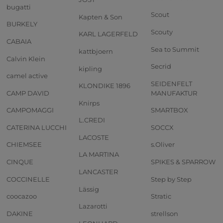
bugatti
Scout
Kapten & Son
BURKELY
Scouty
KARL LAGERFELD
CABAIA
Sea to Summit
kattbjoern
Calvin Klein
Secrid
kipling
camel active
SEIDENFELT
KLONDIKE 1896
CAMP DAVID
MANUFAKTUR
Knirps
CAMPOMAGGI
SMARTBOX
L.CREDI
CATERINA LUCCHI
SOCCX
LACOSTE
CHIEMSEE
s.Oliver
LA MARTINA
CINQUE
SPIKES & SPARROW
LANCASTER
COCCINELLE
Step by Step
Lässig
coocazoo
Stratic
Lazarotti
DAKINE
strellson