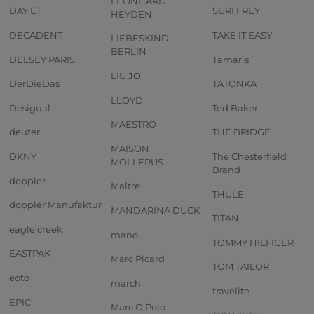
LEONHARD
DAY ET
SURI FREY
HEYDEN
DECADENT
TAKE IT EASY
LIEBESKIND
BERLIN
DELSEY PARIS
Tamaris
LIU JO
DerDieDas
TATONKA
LLOYD
Desigual
Ted Baker
MAESTRO
deuter
THE BRIDGE
MAISON
DKNY
The Chesterfield
MOLLERUS
Brand
doppler
Maître
THULE
doppler Manufaktur
MANDARINA DUCK
TITAN
eagle creek
mano
TOMMY HILFIGER
EASTPAK
Marc Picard
TOM TAILOR
eoto
march
travelite
EPIC
Marc O'Polo