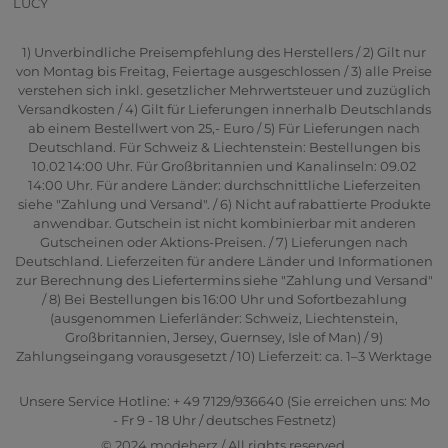
LUCY
1) Unverbindliche Preisempfehlung des Herstellers / 2) Gilt nur
von Montag bis Freitag, Feiertage ausgeschlossen / 3) alle Preise
verstehen sich inkl. gesetzlicher Mehrwertsteuer und zuzüglich
Versandkosten / 4) Gilt für Lieferungen innerhalb Deutschlands
ab einem Bestellwert von 25,- Euro / 5) Für Lieferungen nach
Deutschland. Für Schweiz & Liechtenstein: Bestellungen bis
10.02 14:00 Uhr. Für Großbritannien und Kanalinseln: 09.02
14:00 Uhr. Für andere Länder: durchschnittliche Lieferzeiten
siehe "Zahlung und Versand". / 6) Nicht auf rabattierte Produkte
anwendbar. Gutschein ist nicht kombinierbar mit anderen
Gutscheinen oder Aktions-Preisen. / 7) Lieferungen nach
Deutschland. Lieferzeiten für andere Länder und Informationen
zur Berechnung des Liefertermins siehe "Zahlung und Versand"
/ 8) Bei Bestellungen bis 16:00 Uhr und Sofortbezahlung
(ausgenommen Lieferländer: Schweiz, Liechtenstein,
Großbritannien, Jersey, Guernsey, Isle of Man) / 9)
Zahlungseingang vorausgesetzt / 10) Lieferzeit: ca. 1–3 Werktage
Unsere Service Hotline: + 49 7129/936640 (Sie erreichen uns: Mo
- Fr 9 - 18 Uhr / deutsches Festnetz)
© 2024 modeherz / All rights reserved.