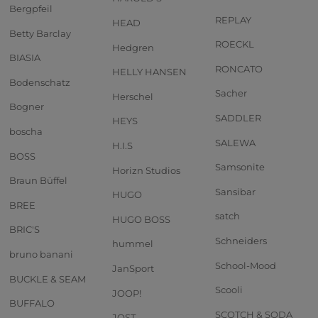
Bergpfeil
REPLAY
HEAD
Betty Barclay
ROECKL
Hedgren
BIASIA
RONCATO
HELLY HANSEN
Bodenschatz
Sacher
Herschel
Bogner
SADDLER
HEYS
boscha
SALEWA
H.I.S
BOSS
Samsonite
Horizn Studios
Braun Büffel
Sansibar
HUGO
BREE
satch
HUGO BOSS
BRIC'S
Schneiders
hummel
bruno banani
School-Mood
JanSport
BUCKLE & SEAM
Scooli
JOOP!
BUFFALO
SCOTCH & SODA
JOST