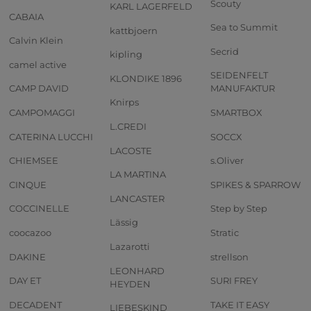
Scouty
KARL LAGERFELD
CABAIA
Sea to Summit
kattbjoern
Calvin Klein
Secrid
kipling
camel active
SEIDENFELT
KLONDIKE 1896
CAMP DAVID
MANUFAKTUR
Knirps
CAMPOMAGGI
SMARTBOX
L.CREDI
CATERINA LUCCHI
SOCCX
LACOSTE
CHIEMSEE
s.Oliver
LA MARTINA
CINQUE
SPIKES & SPARROW
LANCASTER
COCCINELLE
Step by Step
Lässig
coocazoo
Stratic
Lazarotti
DAKINE
strellson
LEONHARD
DAY ET
SURI FREY
HEYDEN
DECADENT
TAKE IT EASY
LIEBESKIND