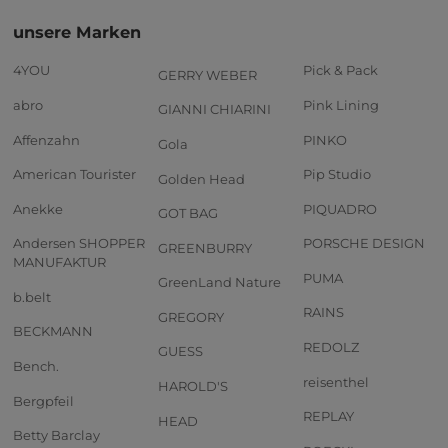
unsere Marken
4YOU
Pick & Pack
GERRY WEBER
abro
Pink Lining
GIANNI CHIARINI
Affenzahn
PINKO
Gola
American Tourister
Pip Studio
Golden Head
Anekke
PIQUADRO
GOT BAG
Andersen SHOPPER
PORSCHE DESIGN
GREENBURRY
MANUFAKTUR
PUMA
GreenLand Nature
b.belt
RAINS
GREGORY
BECKMANN
REDOLZ
GUESS
Bench.
reisenthel
HAROLD'S
Bergpfeil
REPLAY
HEAD
Betty Barclay