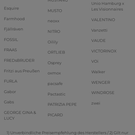
MUSTANG
Unio Hamburg x
Esquire
Les Visionnaires
MUSTO
Farmhood
VALENTINO
neoxx
Fjällräven
Vanzetti
NITRO
FOSSIL
VAUDE
Oilily
FRAAS
VICTORINOX
ORTLIEB
FREDsBRUDER
VOi
Osprey
Fritzi aus Preußen
Walker
oxmox
FURLA
WENGER
pacsafe
Gabor
WINDROSE
Pactastic
Gabs
zwei
PATRIZIA PEPE
GEORGE GINA &
PICARD
LUCY
1) Unverbindliche Preisempfehlung des Herstellers / 2) Gilt nur