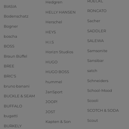
ROECKL
Hedgren
BIASIA
RONCATO
HELLY HANSEN
Bodenschatz
Sacher
Herschel
Bogner
SADDLER
HEYS
boscha
SALEWA
H.I.S
BOSS
Samsonite
Horizn Studios
Braun Büffel
Sansibar
HUGO
BREE
satch
HUGO BOSS
BRIC'S
Schneiders
hummel
bruno banani
School-Mood
JanSport
BUCKLE & SEAM
Scooli
JOOP!
BUFFALO
SCOTCH & SODA
JOST
bugatti
Scout
Kapten & Son
BURKELY