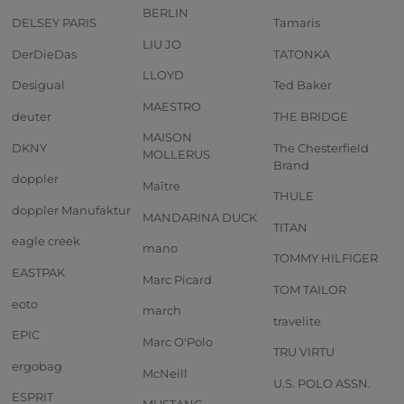
BERLIN
DELSEY PARIS
Tamaris
LIU JO
DerDieDas
TATONKA
LLOYD
Desigual
Ted Baker
MAESTRO
deuter
THE BRIDGE
MAISON
DKNY
The Chesterfield
MOLLERUS
Brand
doppler
Maître
THULE
doppler Manufaktur
MANDARINA DUCK
TITAN
eagle creek
mano
TOMMY HILFIGER
EASTPAK
Marc Picard
TOM TAILOR
eoto
march
travelite
EPIC
Marc O'Polo
TRU VIRTU
ergobag
McNeill
U.S. POLO ASSN.
ESPRIT