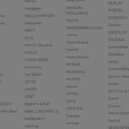
MAESTRO
HEAD
REPLAY
MAISON
Hedgren
ROECKL
MOLLERUS
tur
HELLY HANSEN
RONCATO
Maître
eek
Herschel
Sacher
MANDARINA DUCK
HEYS
SADDLER
mano
H.I.S
SALEWA
Marc Picard
Horizn Studios
Samsonite
march
HUGO
Sansibar
Marc O'Polo
HUGO BOSS
satch
McNeill
hummel
Schneider
MUSTANG
od
JanSport
School-Mo
MUSTO
n
JETTE
Scooli
neoxx
JOOP!
SCOTCH &
NITRO
JOST
Scout
Oilily
RUDER
Kapten & Son
Scouty
ORTLIEB
us Preußen
KARL LAGERFELD
Sea to Su
Osprey
kattbjoern
Secrid
oxmox
kipling
SEIDENFE