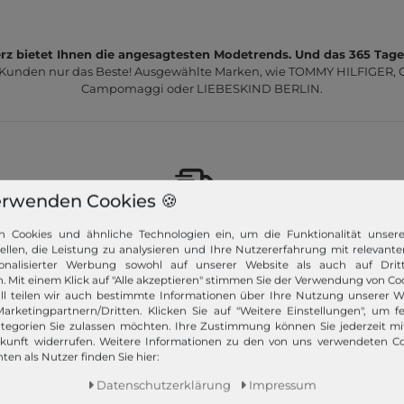
z bietet Ihnen die angesagtesten Modetrends. Und das 365 Tage
 Kunden nur das Beste! Ausgewählte Marken, wie TOMMY HILFIGER, Ca
Campomaggi oder LIEBESKIND BERLIN.
erwenden Cookies 🍪
Schneller Versand!
n Cookies und ähnliche Technologien ein, um die Funktionalität unser
tellen, die Leistung zu analysieren und Ihre Nutzererfahrung mit relevante
Wir versenden Ihre Bestellung schnell per
onalisierter Werbung sowohl auf unserer Website als auch auf Dritt
Premiumversand.
. Mit einem Klick auf "Alle akzeptieren" stimmen Sie der Verwendung von Coo
ll teilen wir auch bestimmte Informationen über Ihre Nutzung unserer W
Mehr dazu!
arketingpartnern/Dritten. Klicken Sie auf "Weitere Einstellungen", um fe
tegorien Sie zulassen möchten. Ihre Zustimmung können Sie jederzeit m
ukunft widerrufen. Weitere Informationen zu den von uns verwendeten C
ten als Nutzer finden Sie hier:
Daten­schutz­erklärung
Impressum