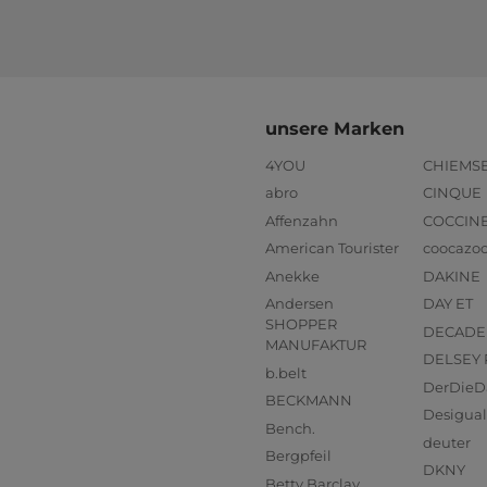
unsere Marken
4YOU
CHIEMS
abro
CINQUE
Affenzahn
COCCIN
American Tourister
coocazo
Anekke
DAKINE
Andersen
DAY ET
SHOPPER
DECADE
MANUFAKTUR
DELSEY 
b.belt
DerDieD
BECKMANN
Desigual
Bench.
deuter
Bergpfeil
DKNY
Betty Barclay