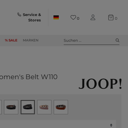
Service &
0
0
Stores
Suchen ...
% SALE
MARKEN
omen's Belt W110