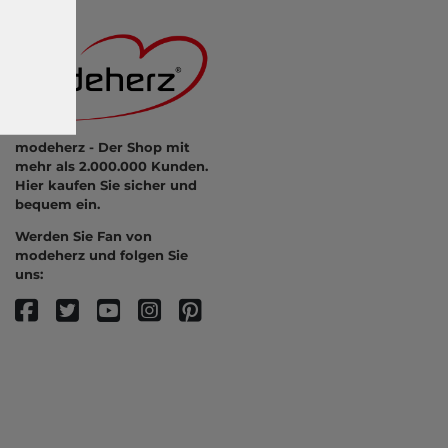
modeherz - Der Shop mit
mehr als 2.000.000 Kunden.
Hier kaufen Sie sicher und
bequem ein.
Werden Sie Fan von
modeherz und folgen Sie
uns: