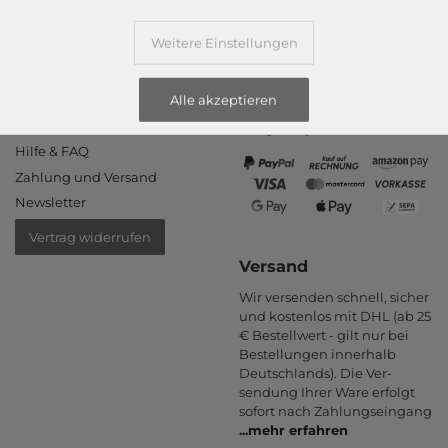
Informationen
Zahlungsarten
Weitere Einstellungen
PayPal, Kauf auf Rechnung,
Kontakt
Amazon Pay, Vor­kasse,
Alle akzeptieren
Rücksendung
Kredit­karte, Apple Pay,
Rückrufservice
Google Pay
...
mehr erfahren
Hilfe & FAQ
Zahlung und Versand
Newsletter
Vertrag widerrufen
Versand
Wir versenden schnell, sicher
und kostenlos mit DHL (ab 25
€ Bestell­wert - gilt nur bei
Bestel­lungen inner­halb
Deutsch­lands). Die Ver­
sendung Ihrer Ware er­folgt
sofort nach Zahlungs­eingang
...
mehr erfahren