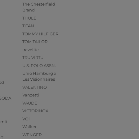
The Chesterfield
Brand
THULE
TITAN
TOMMY HILFIGER
TOM TAILOR
travelite
TRU VIRTU
U.S. POLO ASSN.
Unio Hamburg x
s
Les Visionnaires
od
VALENTINO
Vanzetti
 SODA
VAUDE
VICTORINOX
VOi
mmit
Walker
WENGER
LT