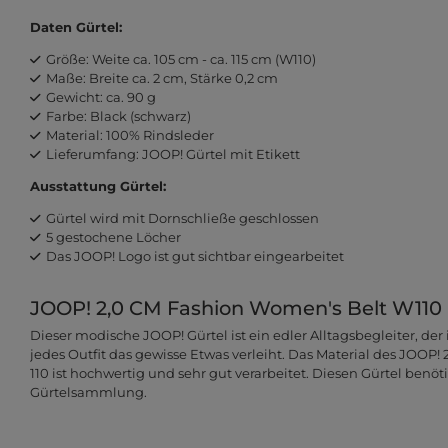
Daten Gürtel:
Größe: Weite ca. 105 cm - ca. 115 cm (W110)
Maße: Breite ca. 2 cm, Stärke 0,2 cm
Gewicht: ca. 90 g
Farbe: Black (schwarz)
Material: 100% Rindsleder
Lieferumfang: JOOP! Gürtel mit Etikett
Ausstattung Gürtel:
Gürtel wird mit Dornschließe geschlossen
5 gestochene Löcher
Das JOOP! Logo ist gut sichtbar eingearbeitet
JOOP! 2,0 CM Fashion Women's Belt W110 - 
Dieser modische JOOP! Gürtel ist ein edler Alltagsbegleiter, de
jedes Outfit das gewisse Etwas verleiht. Das Material des JOOP
110 ist hochwertig und sehr gut verarbeitet. Diesen Gürtel benöt
Gürtelsammlung.