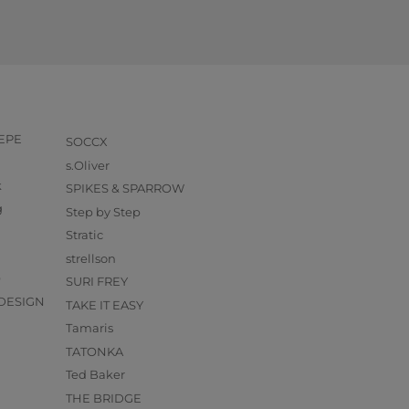
PEPE
SOCCX
s.Oliver
k
SPIKES & SPARROW
g
Step by Step
Stratic
strellson
O
SURI FREY
DESIGN
TAKE IT EASY
Tamaris
TATONKA
Ted Baker
THE BRIDGE