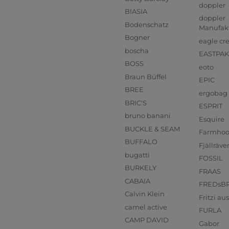
doppler
BIASIA
doppler
Bodenschatz
Manufak
Bogner
eagle cr
boscha
EASTPAK
BOSS
eoto
Braun Büffel
EPIC
BREE
ergobag
BRIC'S
ESPRIT
bruno banani
Esquire
BUCKLE & SEAM
Farmho
BUFFALO
Fjällräve
bugatti
FOSSIL
BURKELY
FRAAS
CABAIA
FREDsB
Calvin Klein
Fritzi a
camel active
FURLA
CAMP DAVID
Gabor