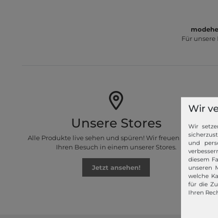
modeher
Für unsere
Wir v
Unsere Stores
Wir setze
sicherzus
Alle Produkte live sehen und spüren! Wir freuen uns auf
und pers
Ihren Besuch in einem unserer Stores.
verbessern
diesem Fa
Jetzt ansehen!
unseren M
welche Ka
für die Z
Ihren Rech