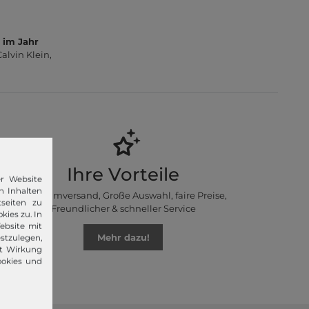
 im Jahr
lvin Klein,
Ihre Vorteile
er Website
n Inhalten
Premiumversand, Große Auswahl, faire Preise,
seiten zu
Freundlicher & schneller Service
kies zu. In
ebsite mit
Mehr dazu!
stzulegen,
it Wirkung
ookies und