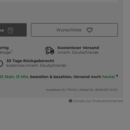
Wunschliste
he
ertig
Kostenloser Versand
7
rktage
innerh. Deutschlands
30 Tage Rückgaberecht
kostenlos innerh. Deutschlands
8
13 Stdn. 13 Min.
bestellen & bezahlen, Versand noch
heute!
modeherz ID: 174143
|
Artikel Nr.: 8349 001 W110
Details zur Produktsicherheit