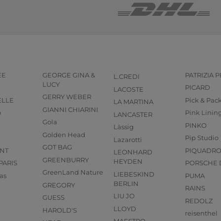
EE
GEORGE GINA &
PATRIZIA 
L.CREDI
LUCY
PICARD
LACOSTE
GERRY WEBER
ELLE
Pick & Pac
LA MARTINA
GIANNI CHIARINI
o
Pink Linin
LANCASTER
Gola
PINKO
Lässig
Golden Head
Pip Studio
Lazarotti
GOT BAG
NT
PIQUADR
LEONHARD
GREENBURRY
HEYDEN
PARIS
PORSCHE 
GreenLand Nature
LIEBESKIND
as
PUMA
BERLIN
GREGORY
RAINS
LIU JO
GUESS
REDOLZ
LLOYD
HAROLD'S
reisenthel