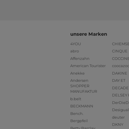
unsere Marken
4YOU
CHIEMS
abro
CINQUE
Affenzahn
COCCIN
American Tourister
coocazo
Anekke
DAKINE
Andersen
DAY ET
SHOPPER
DECADE
MANUFAKTUR
DELSEY 
b.belt
DerDieD
BECKMANN
Desigual
Bench.
deuter
Bergpfeil
DKNY
Betty Barclay