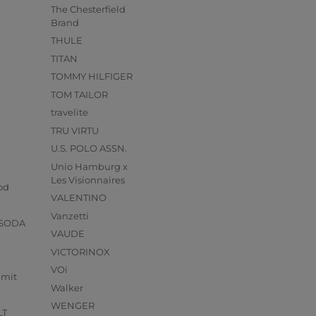
The Chesterfield
Brand
THULE
TITAN
TOMMY HILFIGER
TOM TAILOR
travelite
TRU VIRTU
U.S. POLO ASSN.
Unio Hamburg x
s
Les Visionnaires
od
VALENTINO
Vanzetti
 SODA
VAUDE
VICTORINOX
VOi
mmit
Walker
WENGER
LT