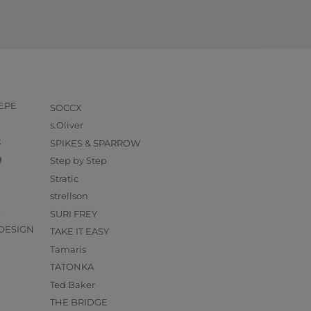
PEPE
SOCCX
s.Oliver
k
SPIKES & SPARROW
g
Step by Step
Stratic
strellson
O
SURI FREY
DESIGN
TAKE IT EASY
Tamaris
TATONKA
Ted Baker
THE BRIDGE