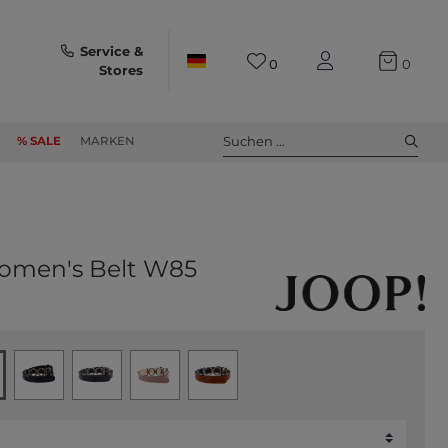
Service &
0
0
Stores
Suchen ...
% SALE
MARKEN
omen's Belt W85