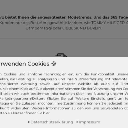
z bietet Ihnen die angesagtesten Modetrends. Und das 365 Tage
 Kunden nur das Beste! Ausgewählte Marken, wie TOMMY HILFIGER, Ca
Campomaggi oder LIEBESKIND BERLIN.
erwenden Cookies 🍪
Schneller Versand!
n Cookies und ähnliche Technologien ein, um die Funktionalität unser
tellen, die Leistung zu analysieren und Ihre Nutzererfahrung mit relevante
Wir versenden Ihre Bestellung schnell per
onalisierter Werbung sowohl auf unserer Website als auch auf Dritt
Premiumversand.
. Mit einem Klick auf "Alle akzeptieren" stimmen Sie der Verwendung von Coo
ll teilen wir auch bestimmte Informationen über Ihre Nutzung unserer W
Mehr dazu!
arketingpartnern/Dritten. Klicken Sie auf "Weitere Einstellungen", um fe
tegorien Sie zulassen möchten. Ihre Zustimmung können Sie jederzeit m
ukunft widerrufen. Weitere Informationen zu den von uns verwendeten C
ten als Nutzer finden Sie hier:
Daten­schutz­erklärung
Impressum