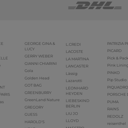
EE
GEORGE GINA &
PATRIZIA 
L.CREDI
LUCY
PICARD
LACOSTE
GERRY WEBER
ELLE
Pick & Pac
LA MARTINA
GIANNI CHIARINI
o
Pink Linin
LANCASTER
Gola
PINKO
Lässig
Golden Head
Pip Studio
Lazarotti
GOT BAG
NT
PIQUADR
LEONHARD
GREENBURRY
HEYDEN
PARIS
PORSCHE 
GreenLand Nature
LIEBESKIND
as
PUMA
BERLIN
GREGORY
RAINS
LIU JO
GUESS
REDOLZ
LLOYD
HAROLD'S
reisenthel