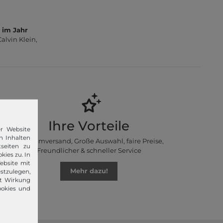
 im Jahr
lvin Klein,
Ihre Vorteile
er Website
n Inhalten
Premiumversand, Große Auswahl, faire Preise,
seiten zu
Freundlicher & schneller Service
kies zu. In
ebsite mit
Mehr dazu!
stzulegen,
it Wirkung
ookies und