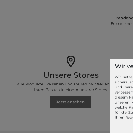
modeher
Für unsere
Wir v
Unsere Stores
Wir setze
sicherzus
Alle Produkte live sehen und spüren! Wir freuen uns auf
und pers
Ihren Besuch in einem unserer Stores.
verbessern
diesem Fa
Jetzt ansehen!
unseren M
welche Ka
für die Z
Ihren Rech