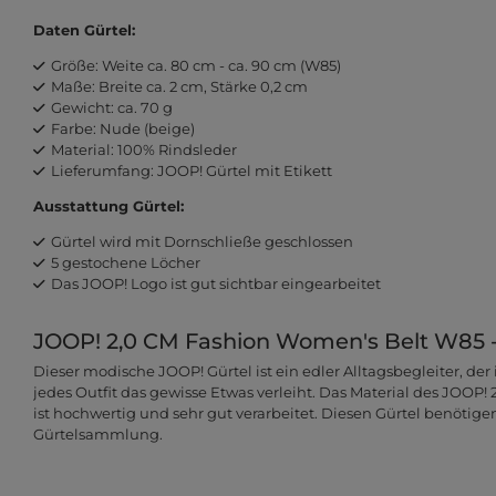
Daten Gürtel:
Größe: Weite ca. 80 cm - ca. 90 cm (W85)
Maße: Breite ca. 2 cm, Stärke 0,2 cm
Gewicht: ca. 70 g
Farbe: Nude (beige)
Material: 100% Rindsleder
Lieferumfang: JOOP! Gürtel mit Etikett
Ausstattung Gürtel:
Gürtel wird mit Dornschließe geschlossen
5 gestochene Löcher
Das JOOP! Logo ist gut sichtbar eingearbeitet
JOOP! 2,0 CM Fashion Women's Belt W85 - E
Dieser modische JOOP! Gürtel ist ein edler Alltagsbegleiter, de
jedes Outfit das gewisse Etwas verleiht. Das Material des JOOP!
ist hochwertig und sehr gut verarbeitet. Diesen Gürtel benötige
Gürtelsammlung.