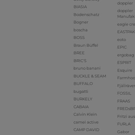
doppler
BIASIA
doppler
Bodenschatz
Manufak
Bogner
eagle cr
boscha
EASTPAK
BOSS
eoto
Braun Büffel
EPIC
BREE
ergobag
BRIC'S
ESPRIT
bruno banani
Esquire
BUCKLE & SEAM
Farmho
BUFFALO
Fjällräve
bugatti
FOSSIL
BURKELY
FRAAS
CABAIA
FREDsB
Calvin Klein
Fritzi a
camel active
FURLA
CAMP DAVID
Gabor