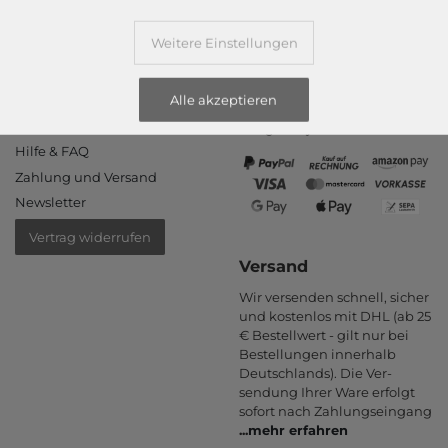
Informationen
Zahlungsarten
Weitere Einstellungen
PayPal, Kauf auf Rechnung,
Kontakt
Amazon Pay, Vor­kasse,
Alle akzeptieren
Rücksendung
Kredit­karte, Apple Pay,
Rückrufservice
Google Pay
...
mehr erfahren
Hilfe & FAQ
Zahlung und Versand
Newsletter
Vertrag widerrufen
Versand
Wir versenden schnell, sicher
und kostenlos mit DHL (ab 25
€ Bestell­wert - gilt nur bei
Bestel­lungen inner­halb
Deutsch­lands). Die Ver­
sendung Ihrer Ware er­folgt
sofort nach Zahlungs­eingang
...
mehr erfahren