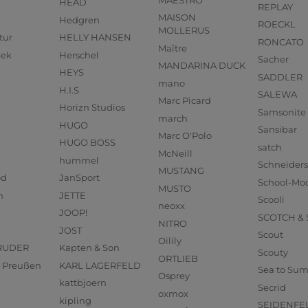
MAESTRO
HEAD
REPLAY
MAISON
Hedgren
ROECKL
MOLLERUS
tur
HELLY HANSEN
RONCATO
Maître
eek
Herschel
Sacher
MANDARINA DUCK
HEYS
SADDLER
mano
H.I.S
SALEWA
Marc Picard
Horizn Studios
Samsonite
march
HUGO
Sansibar
Marc O'Polo
HUGO BOSS
satch
McNeill
hummel
Schneider
MUSTANG
od
JanSport
School-Mo
MUSTO
n
JETTE
Scooli
neoxx
JOOP!
SCOTCH &
NITRO
JOST
Scout
Oilily
RUDER
Kapten & Son
Scouty
ORTLIEB
us Preußen
KARL LAGERFELD
Sea to Su
Osprey
kattbjoern
Secrid
oxmox
kipling
SEIDENFE