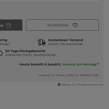
Wunschliste
he
ertig
Kostenloser Versand
7
rktage
innerh. Deutschlands
30 Tage Rückgaberecht
kostenlos innerh. Deutschlands
Heute bestellt & bezahlt,
Versand am Montag!
8
modeherz ID: 174144
|
Artikel Nr.: 8349 634 W85
Details zur Produktsicherheit