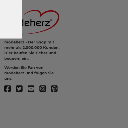
modeherz - Der Shop mit
mehr als 2.000.000 Kunden.
Hier kaufen Sie sicher und
bequem ein.
Werden Sie Fan von
modeherz und folgen Sie
uns: