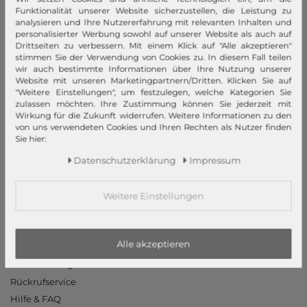
Impressum
Funktionalität unserer Website sicherzustellen, die Leistung zu
analysieren und Ihre Nutzererfahrung mit relevanten Inhalten und
AGB
personalisierter Werbung sowohl auf unserer Website als auch auf
Widerrufsrecht
Drittseiten zu verbessern. Mit einem Klick auf "Alle akzeptieren"
stimmen Sie der Verwendung von Cookies zu. In diesem Fall teilen
Datenschutzerklärung
wir auch bestimmte Informationen über Ihre Nutzung unserer
Datenschutzeinstellungen
Website mit unseren Marketingpartnern/Dritten. Klicken Sie auf
"Weitere Einstellungen", um festzulegen, welche Kategorien Sie
Barrierefreiheitserklärung
zulassen möchten. Ihre Zustimmung können Sie jederzeit mit
Jobs
Wirkung für die Zukunft widerrufen. Weitere Informationen zu den
von uns verwendeten Cookies und Ihren Rechten als Nutzer finden
Unsere Stores
Sie hier:
Mein Konto
Daten­schutz­erklärung
Impressum
Login
Weitere Einstellungen
Neukunde?
Informationen
Alle akzeptieren
Kontakt
Rücksendung
Rückrufservice
Hilfe & FAQ