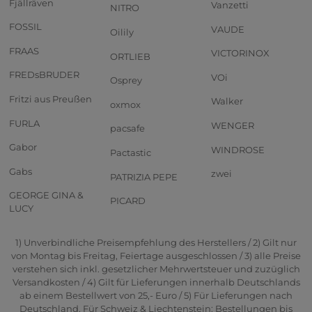
Fjällräven
Vanzetti
NITRO
FOSSIL
VAUDE
Oilily
FRAAS
VICTORINOX
ORTLIEB
FREDsBRUDER
VOi
Osprey
Fritzi aus Preußen
Walker
oxmox
FURLA
WENGER
pacsafe
Gabor
WINDROSE
Pactastic
Gabs
zwei
PATRIZIA PEPE
GEORGE GINA &
PICARD
LUCY
1) Unverbindliche Preisempfehlung des Herstellers / 2) Gilt nur
von Montag bis Freitag, Feiertage ausgeschlossen / 3) alle Preise
verstehen sich inkl. gesetzlicher Mehrwertsteuer und zuzüglich
Versandkosten / 4) Gilt für Lieferungen innerhalb Deutschlands
ab einem Bestellwert von 25,- Euro / 5) Für Lieferungen nach
Deutschland. Für Schweiz & Liechtenstein: Bestellungen bis