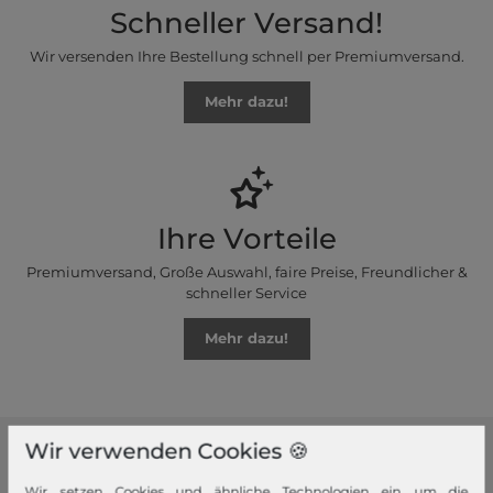
Schneller Versand!
Wir versenden Ihre Bestellung schnell per Premiumversand.
Mehr dazu!
Ihre Vorteile
Premiumversand, Große Auswahl, faire Preise, Freundlicher &
schneller Service
Mehr dazu!
Wir verwenden Cookies 🍪
modeherz
Wir setzen Cookies und ähnliche Technologien ein, um die