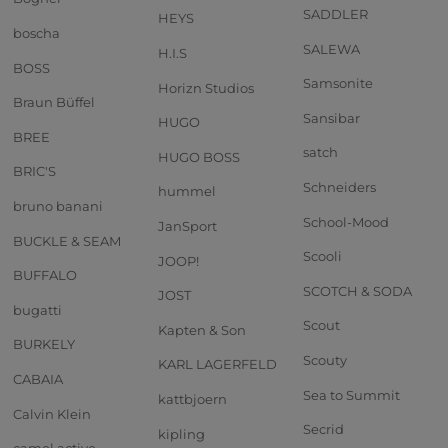
SADDLER
HEYS
boscha
SALEWA
H.I.S
BOSS
Samsonite
Horizn Studios
Braun Büffel
Sansibar
HUGO
BREE
satch
HUGO BOSS
BRIC'S
Schneiders
hummel
bruno banani
School-Mood
JanSport
BUCKLE & SEAM
Scooli
JOOP!
BUFFALO
SCOTCH & SODA
JOST
bugatti
Scout
Kapten & Son
BURKELY
Scouty
KARL LAGERFELD
CABAIA
Sea to Summit
kattbjoern
Calvin Klein
Secrid
kipling