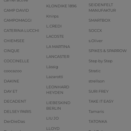
camel active
SEIDENFELT
KLONDIKE 1896
CAMP DAVID
MANUFAKTUR
Knirps
CAMPOMAGGI
SMARTBOX
L.CREDI
CATERINA LUCCHI
SOCCX
LACOSTE
CHIEMSEE
s.Oliver
LA MARTINA
CINQUE
SPIKES & SPARROW
LANCASTER
COCCINELLE
Step by Step
Lässig
coocazoo
Stratic
Lazarotti
DAKINE
strellson
LEONHARD
DAY ET
SURI FREY
HEYDEN
DECADENT
TAKE IT EASY
LIEBESKIND
BERLIN
DELSEY PARIS
Tamaris
LIU JO
DerDieDas
TATONKA
LLOYD