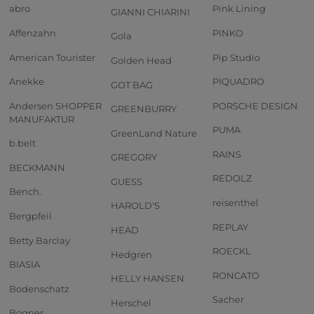
abro
Pink Lining
GIANNI CHIARINI
Affenzahn
PINKO
Gola
American Tourister
Pip Studio
Golden Head
Anekke
PIQUADRO
GOT BAG
Andersen SHOPPER
PORSCHE DESIGN
GREENBURRY
MANUFAKTUR
PUMA
GreenLand Nature
b.belt
RAINS
GREGORY
BECKMANN
REDOLZ
GUESS
Bench.
reisenthel
HAROLD'S
Bergpfeil
REPLAY
HEAD
Betty Barclay
ROECKL
Hedgren
BIASIA
RONCATO
HELLY HANSEN
Bodenschatz
Sacher
Herschel
Bogner