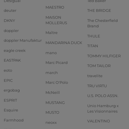
Desigual
Ted Baker
MAESTRO
deuter
THE BRIDGE
MAISON
DKNY
The Chesterfield
MOLLERUS
Brand
doppler
Maître
THULE
doppler Manufaktur
MANDARINA DUCK
TITAN
eagle creek
mano
TOMMY HILFIGER
EASTPAK
Marc Picard
TOM TAILOR
eoto
march
travelite
EPIC
Marc O'Polo
TRU VIRTU
ergobag
McNeill
U.S. POLO ASSN.
ESPRIT
MUSTANG
Unio Hamburg x
Esquire
Les Visionnaires
MUSTO
Farmhood
VALENTINO
neoxx