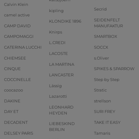
Calvin Klein
Secrid
kipling
camel active
SEIDENFELT
KLONDIKE 1896
CAMP DAVID
MANUFAKTUR
Knirps
CAMPOMAGGI
SMARTBOX
L.CREDI
CATERINA LUCCHI
SOCCX
LACOSTE
CHIEMSEE
s.Oliver
LA MARTINA
CINQUE
SPIKES & SPARROW
LANCASTER
COCCINELLE
Step by Step
Lässig
coocazoo
Stratic
Lazarotti
DAKINE
strellson
LEONHARD
DAY ET
SURI FREY
HEYDEN
DECADENT
TAKE IT EASY
LIEBESKIND
BERLIN
DELSEY PARIS
Tamaris