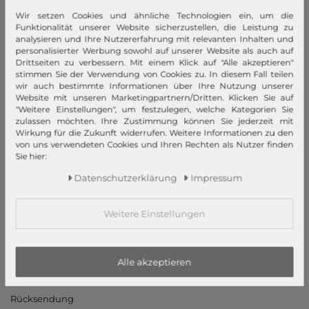
Wir setzen Cookies und ähnliche Technologien ein, um die
modeherz
Funktionalität unserer Website sicherzustellen, die Leistung zu
analysieren und Ihre Nutzererfahrung mit relevanten Inhalten und
Impressum
personalisierter Werbung sowohl auf unserer Website als auch auf
AGB
Drittseiten zu verbessern. Mit einem Klick auf "Alle akzeptieren"
stimmen Sie der Verwendung von Cookies zu. In diesem Fall teilen
Widerrufsrecht
wir auch bestimmte Informationen über Ihre Nutzung unserer
Datenschutzerklärung
Website mit unseren Marketingpartnern/Dritten. Klicken Sie auf
"Weitere Einstellungen", um festzulegen, welche Kategorien Sie
Datenschutzeinstellungen
zulassen möchten. Ihre Zustimmung können Sie jederzeit mit
Barrierefreiheitserklärung
Wirkung für die Zukunft widerrufen. Weitere Informationen zu den
von uns verwendeten Cookies und Ihren Rechten als Nutzer finden
Jobs
Sie hier:
Unsere Stores
Daten­schutz­erklärung
Impressum
Mein Konto
Weitere Einstellungen
Login
Neukunde?
Informationen
Alle akzeptieren
Kontakt
Rücksendung