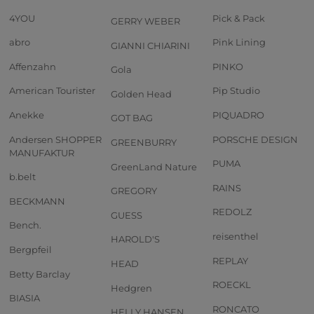
4YOU
Pick & Pack
GERRY WEBER
abro
Pink Lining
GIANNI CHIARINI
Affenzahn
PINKO
Gola
American Tourister
Pip Studio
Golden Head
Anekke
PIQUADRO
GOT BAG
Andersen SHOPPER
PORSCHE DESIGN
GREENBURRY
MANUFAKTUR
PUMA
GreenLand Nature
b.belt
RAINS
GREGORY
BECKMANN
REDOLZ
GUESS
Bench.
reisenthel
HAROLD'S
Bergpfeil
REPLAY
HEAD
Betty Barclay
ROECKL
Hedgren
BIASIA
RONCATO
HELLY HANSEN