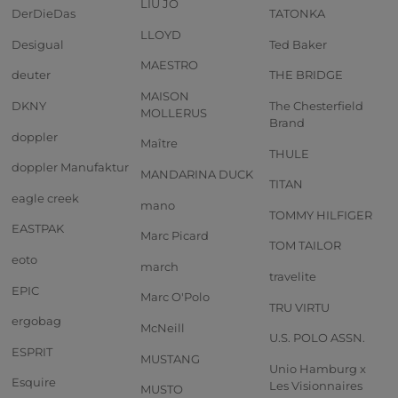
LIU JO
DerDieDas
TATONKA
LLOYD
Desigual
Ted Baker
MAESTRO
deuter
THE BRIDGE
MAISON
DKNY
The Chesterfield
MOLLERUS
Brand
doppler
Maître
THULE
doppler Manufaktur
MANDARINA DUCK
TITAN
eagle creek
mano
TOMMY HILFIGER
EASTPAK
Marc Picard
TOM TAILOR
eoto
march
travelite
EPIC
Marc O'Polo
TRU VIRTU
ergobag
McNeill
U.S. POLO ASSN.
ESPRIT
MUSTANG
Unio Hamburg x
Esquire
Les Visionnaires
MUSTO