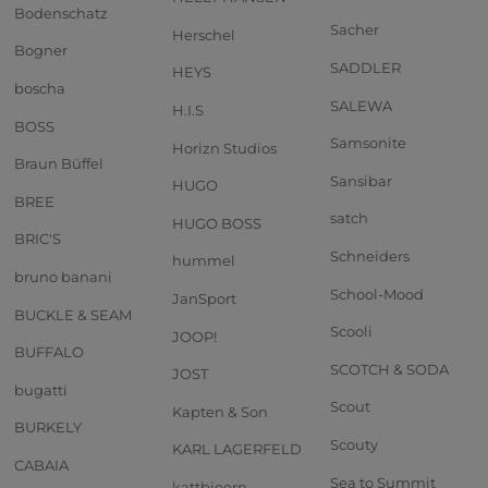
Bodenschatz
Sacher
Herschel
Bogner
SADDLER
HEYS
boscha
SALEWA
H.I.S
BOSS
Samsonite
Horizn Studios
Braun Büffel
Sansibar
HUGO
BREE
satch
HUGO BOSS
BRIC'S
Schneiders
hummel
bruno banani
School-Mood
JanSport
BUCKLE & SEAM
Scooli
JOOP!
BUFFALO
SCOTCH & SODA
JOST
bugatti
Scout
Kapten & Son
BURKELY
Scouty
KARL LAGERFELD
CABAIA
Sea to Summit
kattbjoern