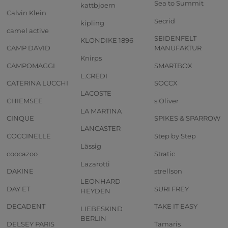
Sea to Summit
kattbjoern
Calvin Klein
Secrid
kipling
camel active
SEIDENFELT
KLONDIKE 1896
CAMP DAVID
MANUFAKTUR
Knirps
CAMPOMAGGI
SMARTBOX
L.CREDI
CATERINA LUCCHI
SOCCX
LACOSTE
CHIEMSEE
s.Oliver
LA MARTINA
CINQUE
SPIKES & SPARROW
LANCASTER
COCCINELLE
Step by Step
Lässig
coocazoo
Stratic
Lazarotti
DAKINE
strellson
LEONHARD
DAY ET
SURI FREY
HEYDEN
DECADENT
TAKE IT EASY
LIEBESKIND
BERLIN
DELSEY PARIS
Tamaris