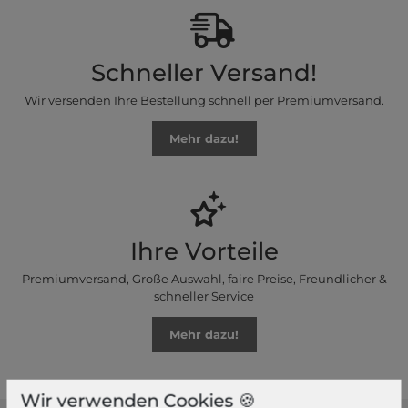
Schneller Versand!
Wir versenden Ihre Bestellung schnell per Premiumversand.
Mehr dazu!
Ihre Vorteile
Premiumversand, Große Auswahl, faire Preise, Freundlicher &
schneller Service
Mehr dazu!
Wir verwenden Cookies 🍪