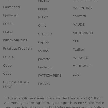
MUSTO
Farmhood
VALENTINO
neoxx
Fjällräven
Vanzetti
NITRO
FOSSIL
VAUDE
Oilily
FRAAS
VICTORINOX
ORTLIEB
FREDsBRUDER
VOi
Osprey
Fritzi aus Preußen
Walker
oxmox
FURLA
WENGER
pacsafe
Gabor
WINDROSE
Pactastic
Gabs
zwei
PATRIZIA PEPE
GEORGE GINA &
PICARD
LUCY
1) Unverbindliche Preisempfehlung des Herstellers / 2) Gilt nur
von Montag bis Freitag, Feiertage ausgeschlossen / 3) alle Preise
verstehen sich inkl. gesetzlicher Mehrwertsteuer und zuzüglich