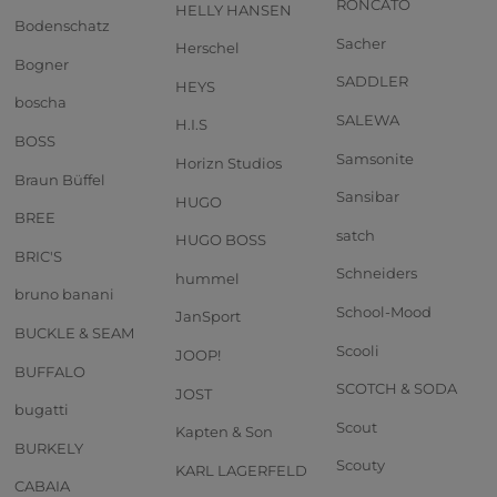
RONCATO
HELLY HANSEN
Bodenschatz
Sacher
Herschel
Bogner
SADDLER
HEYS
boscha
SALEWA
H.I.S
BOSS
Samsonite
Horizn Studios
Braun Büffel
Sansibar
HUGO
BREE
satch
HUGO BOSS
BRIC'S
Schneiders
hummel
bruno banani
School-Mood
JanSport
BUCKLE & SEAM
Scooli
JOOP!
BUFFALO
SCOTCH & SODA
JOST
bugatti
Scout
Kapten & Son
BURKELY
Scouty
KARL LAGERFELD
CABAIA