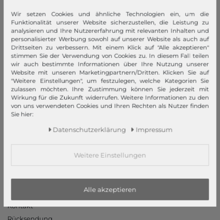
Wir setzen Cookies und ähnliche Technologien ein, um die
modeherz
Funktionalität unserer Website sicherzustellen, die Leistung zu
analysieren und Ihre Nutzererfahrung mit relevanten Inhalten und
Impressum
personalisierter Werbung sowohl auf unserer Website als auch auf
AGB
Drittseiten zu verbessern. Mit einem Klick auf "Alle akzeptieren"
stimmen Sie der Verwendung von Cookies zu. In diesem Fall teilen
Widerrufsrecht
wir auch bestimmte Informationen über Ihre Nutzung unserer
Datenschutzerklärung
Website mit unseren Marketingpartnern/Dritten. Klicken Sie auf
"Weitere Einstellungen", um festzulegen, welche Kategorien Sie
Datenschutzeinstellungen
zulassen möchten. Ihre Zustimmung können Sie jederzeit mit
Barrierefreiheitserklärung
Wirkung für die Zukunft widerrufen. Weitere Informationen zu den
von uns verwendeten Cookies und Ihren Rechten als Nutzer finden
Jobs
Sie hier:
Unsere Stores
Daten­schutz­erklärung
Impressum
Mein Konto
Weitere Einstellungen
Login
Neukunde?
Informationen
Alle akzeptieren
Kontakt
Rücksendung