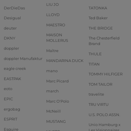
LIU JO
DerDieDas
TATONKA
LLOYD
Desigual
Ted Baker
MAESTRO
deuter
THE BRIDGE
MAISON
DKNY
The Chesterfield
MOLLERUS
Brand
doppler
Maître
THULE
doppler Manufaktur
MANDARINA DUCK
TITAN
eagle creek
mano
TOMMY HILFIGER
EASTPAK
Marc Picard
TOM TAILOR
eoto
march
travelite
EPIC
Marc O'Polo
TRU VIRTU
ergobag
McNeill
U.S. POLO ASSN.
ESPRIT
MUSTANG
Unio Hamburg x
Esquire
Les Visionnaires