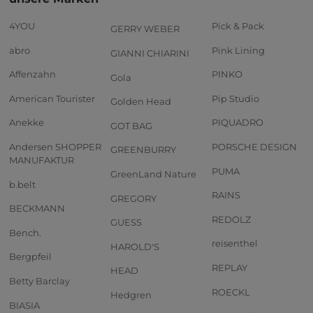
4YOU
Pick & Pack
GERRY WEBER
abro
Pink Lining
GIANNI CHIARINI
Affenzahn
PINKO
Gola
American Tourister
Pip Studio
Golden Head
Anekke
PIQUADRO
GOT BAG
Andersen SHOPPER
PORSCHE DESIGN
GREENBURRY
MANUFAKTUR
PUMA
GreenLand Nature
b.belt
RAINS
GREGORY
BECKMANN
REDOLZ
GUESS
Bench.
reisenthel
HAROLD'S
Bergpfeil
REPLAY
HEAD
Betty Barclay
ROECKL
Hedgren
BIASIA