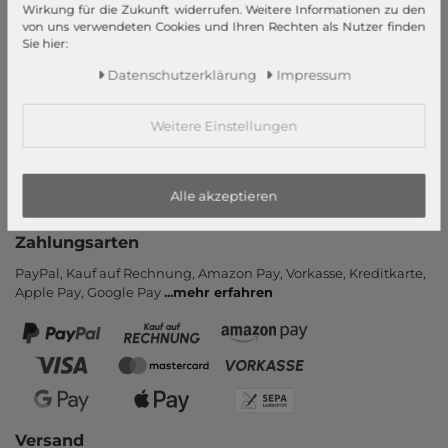
Informationen
Wirkung für die Zukunft widerrufen. Weitere Informationen zu den
von uns verwendeten Cookies und Ihren Rechten als Nutzer finden
Kontakt
Sie hier:
Rücksendung
Daten­schutz­erklärung
Impressum
Rückrufservice
Hilfe & FAQ
Weitere Einstellungen
Zahlung und Versand
Newsletter
Alle akzeptieren
Vertrag widerrufen
Zahlungsarten
PayPal, Kauf auf Rechnung, Amazon Pay, Vor­kasse, Kredit­karte,
Apple Pay, Google Pay
...
mehr erfahren
Versand