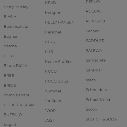
REPLAY
HEAD
Betty Barclay
ROECKL
Hedgren
BIASIA
RONCATO
HELLY HANSEN
Bodenschatz
Sacher
Herschel
Bogner
SADDLER
HEYS
boscha
SALEWA
H.I.S
BOSS
Samsonite
Horizn Studios
Braun Büffel
Sansibar
HUGO
BREE
satch
HUGO BOSS
BRIC'S
Schneiders
hummel
bruno banani
School-Mood
JanSport
BUCKLE & SEAM
Scooli
JOOP!
BUFFALO
SCOTCH & SODA
JOST
bugatti