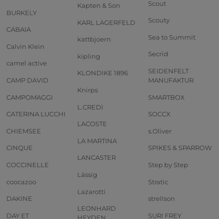
Scout
Kapten & Son
BURKELY
Scouty
KARL LAGERFELD
CABAIA
Sea to Summit
kattbjoern
Calvin Klein
Secrid
kipling
camel active
SEIDENFELT
KLONDIKE 1896
CAMP DAVID
MANUFAKTUR
Knirps
CAMPOMAGGI
SMARTBOX
L.CREDI
CATERINA LUCCHI
SOCCX
LACOSTE
CHIEMSEE
s.Oliver
LA MARTINA
CINQUE
SPIKES & SPARROW
LANCASTER
COCCINELLE
Step by Step
Lässig
coocazoo
Stratic
Lazarotti
DAKINE
strellson
LEONHARD
DAY ET
SURI FREY
HEYDEN