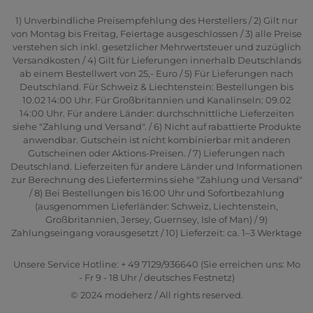
1) Unverbindliche Preisempfehlung des Herstellers / 2) Gilt nur
von Montag bis Freitag, Feiertage ausgeschlossen / 3) alle Preise
verstehen sich inkl. gesetzlicher Mehrwertsteuer und zuzüglich
Versandkosten / 4) Gilt für Lieferungen innerhalb Deutschlands
ab einem Bestellwert von 25,- Euro / 5) Für Lieferungen nach
Deutschland. Für Schweiz & Liechtenstein: Bestellungen bis
10.02 14:00 Uhr. Für Großbritannien und Kanalinseln: 09.02
14:00 Uhr. Für andere Länder: durchschnittliche Lieferzeiten
siehe "Zahlung und Versand". / 6) Nicht auf rabattierte Produkte
anwendbar. Gutschein ist nicht kombinierbar mit anderen
Gutscheinen oder Aktions-Preisen. / 7) Lieferungen nach
Deutschland. Lieferzeiten für andere Länder und Informationen
zur Berechnung des Liefertermins siehe "Zahlung und Versand"
/ 8) Bei Bestellungen bis 16:00 Uhr und Sofortbezahlung
(ausgenommen Lieferländer: Schweiz, Liechtenstein,
Großbritannien, Jersey, Guernsey, Isle of Man) / 9)
Zahlungseingang vorausgesetzt / 10) Lieferzeit: ca. 1–3 Werktage
Unsere Service Hotline: + 49 7129/936640 (Sie erreichen uns: Mo
- Fr 9 - 18 Uhr / deutsches Festnetz)
© 2024 modeherz / All rights reserved.