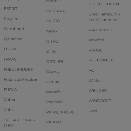
McNeill
U.S. POLO ASSN.
ESPRIT
MUSTANG
Unio Hamburg x
Esquire
Les Visionnaires
MUSTO
Farmhood
VALENTINO
neoxx
Fjällräven
Vanzetti
NITRO
FOSSIL
VAUDE
Oilily
FRAAS
VICTORINOX
ORTLIEB
FREDsBRUDER
VOi
Osprey
Fritzi aus Preußen
Walker
oxmox
FURLA
WENGER
pacsafe
Gabor
WINDROSE
Pactastic
Gabs
zwei
PATRIZIA PEPE
GEORGE GINA &
PICARD
LUCY