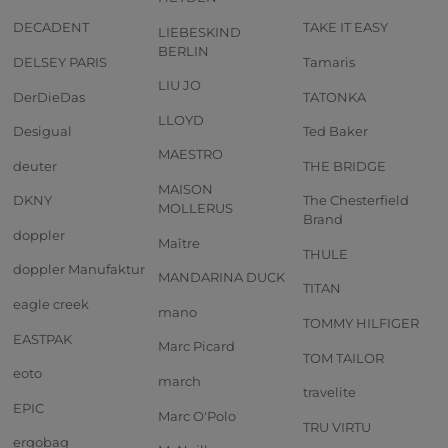
DECADENT
TAKE IT EASY
LIEBESKIND
BERLIN
DELSEY PARIS
Tamaris
LIU JO
DerDieDas
TATONKA
LLOYD
Desigual
Ted Baker
MAESTRO
deuter
THE BRIDGE
MAISON
DKNY
The Chesterfield
MOLLERUS
Brand
doppler
Maître
THULE
doppler Manufaktur
MANDARINA DUCK
TITAN
eagle creek
mano
TOMMY HILFIGER
EASTPAK
Marc Picard
TOM TAILOR
eoto
march
travelite
EPIC
Marc O'Polo
TRU VIRTU
ergobag