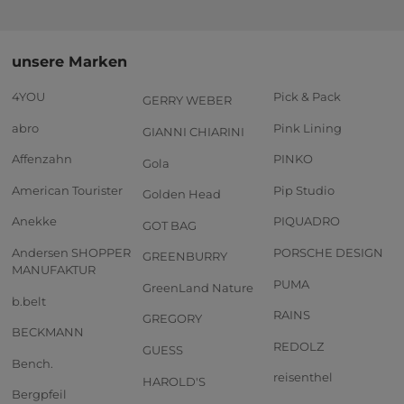
unsere Marken
4YOU
Pick & Pack
GERRY WEBER
abro
Pink Lining
GIANNI CHIARINI
Affenzahn
PINKO
Gola
American Tourister
Pip Studio
Golden Head
Anekke
PIQUADRO
GOT BAG
Andersen SHOPPER
PORSCHE DESIGN
GREENBURRY
MANUFAKTUR
PUMA
GreenLand Nature
b.belt
RAINS
GREGORY
BECKMANN
REDOLZ
GUESS
Bench.
reisenthel
HAROLD'S
Bergpfeil