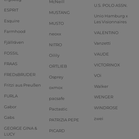
McNeill
U.S. POLO ASSN.
ESPRIT
MUSTANG
Unio Hamburg x
Esquire
Les Visionnaires
MUSTO
Farmhood
VALENTINO
neoxx
Fjällräven
Vanzetti
NITRO
FOSSIL
VAUDE
Oilily
FRAAS
VICTORINOX
ORTLIEB
FREDsBRUDER
VOi
Osprey
Fritzi aus Preußen
Walker
oxmox
FURLA
WENGER
pacsafe
Gabor
WINDROSE
Pactastic
Gabs
zwei
PATRIZIA PEPE
GEORGE GINA &
PICARD
LUCY