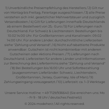
1) Unverbindliche Preisempfehlung des Herstellers / 2) Gilt nur
von Montag bis Freitag, Feiertage ausgeschlossen / 3) alle Preise
verstehen sich inkl. gesetzlicher Mehrwertsteuer und zuzüglich
Versandkosten / 4) Gilt für Lieferungen innerhalb Deutschlands
ab einem Bestellwert von 25,- Euro / 5) Für Lieferungen nach
Deutschland. Für Schweiz & Liechtenstein: Bestellungen bis
10.02 14:00 Uhr. Für Großbritannien und Kanalinseln: 09.02
14:00 Uhr. Für andere Länder: durchschnittliche Lieferzeiten
siehe "Zahlung und Versand". / 6) Nicht auf rabattierte Produkte
anwendbar. Gutschein ist nicht kombinierbar mit anderen
Gutscheinen oder Aktions-Preisen. / 7) Lieferungen nach
Deutschland. Lieferzeiten für andere Länder und Informationen
zur Berechnung des Liefertermins siehe "Zahlung und Versand"
/ 8) Bei Bestellungen bis 16:00 Uhr und Sofortbezahlung
(ausgenommen Lieferländer: Schweiz, Liechtenstein,
Großbritannien, Jersey, Guernsey, Isle of Man) / 9)
Zahlungseingang vorausgesetzt / 10) Lieferzeit: ca. 1–3 Werktage
Unsere Service Hotline: + 49 7129/936640 (Sie erreichen uns: Mo
- Fr 9 - 18 Uhr / deutsches Festnetz)
© 2024 modeherz / All rights reserved.