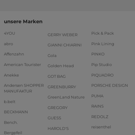
unsere Marken
4YOU
Pick & Pack
GERRY WEBER
abro
Pink Lining
GIANNI CHIARINI
Affenzahn
PINKO
Gola
American Tourister
Pip Studio
Golden Head
Anekke
PIQUADRO
GOT BAG
Andersen SHOPPER
PORSCHE DESIGN
GREENBURRY
MANUFAKTUR
PUMA
GreenLand Nature
b.belt
RAINS
GREGORY
BECKMANN
REDOLZ
GUESS
Bench.
reisenthel
HAROLD'S
Bergpfeil