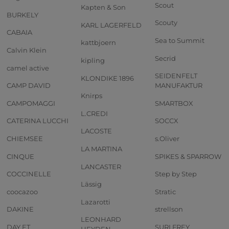
Scout
Kapten & Son
BURKELY
Scouty
KARL LAGERFELD
CABAIA
Sea to Summit
kattbjoern
Calvin Klein
Secrid
kipling
camel active
SEIDENFELT
KLONDIKE 1896
CAMP DAVID
MANUFAKTUR
Knirps
CAMPOMAGGI
SMARTBOX
L.CREDI
CATERINA LUCCHI
SOCCX
LACOSTE
CHIEMSEE
s.Oliver
LA MARTINA
CINQUE
SPIKES & SPARROW
LANCASTER
COCCINELLE
Step by Step
Lässig
coocazoo
Stratic
Lazarotti
DAKINE
strellson
LEONHARD
DAY ET
SURI FREY