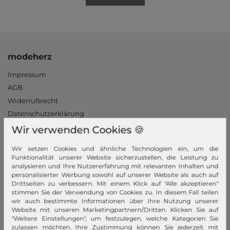
modeherz
Impressum
AGB
Widerrufsrecht
Datenschutzerklärung
Datenschutzeinstellungen
Wir verwenden Cookies 🍪
Barrierefreiheitserklärung
Wir setzen Cookies und ähnliche Technologien ein, um die
Jobs
Funktionalität unserer Website sicherzustellen, die Leistung zu
Unsere Stores
analysieren und Ihre Nutzererfahrung mit relevanten Inhalten und
personalisierter Werbung sowohl auf unserer Website als auch auf
Drittseiten zu verbessern. Mit einem Klick auf "Alle akzeptieren"
Mein Konto
stimmen Sie der Verwendung von Cookies zu. In diesem Fall teilen
wir auch bestimmte Informationen über Ihre Nutzung unserer
Login
Website mit unseren Marketingpartnern/Dritten. Klicken Sie auf
"Weitere Einstellungen", um festzulegen, welche Kategorien Sie
Neukunde?
zulassen möchten. Ihre Zustimmung können Sie jederzeit mit