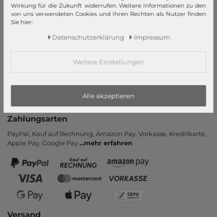
Informationen
Wirkung für die Zukunft widerrufen. Weitere Informationen zu den
von uns verwendeten Cookies und Ihren Rechten als Nutzer finden
Kontakt
Sie hier:
Rücksendung
Daten­schutz­erklärung
Impressum
Rückrufservice
Hilfe & FAQ
Weitere Einstellungen
Zahlung und Versand
Newsletter
Alle akzeptieren
Vertrag widerrufen
Zahlungsarten
PayPal, Kauf auf Rechnung, Amazon Pay, Vor­kasse, Kredit­karte,
Apple Pay, Google Pay
...
mehr erfahren
Versand