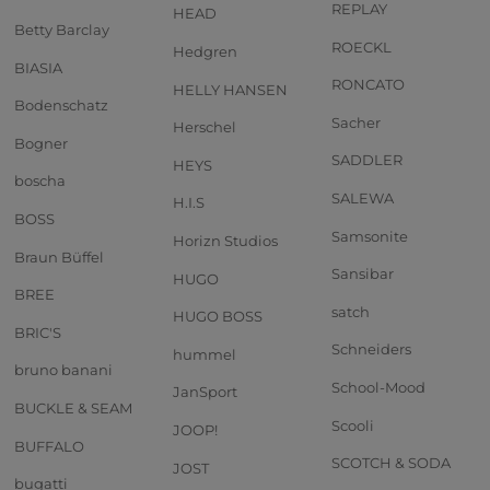
REPLAY
HEAD
Betty Barclay
ROECKL
Hedgren
BIASIA
RONCATO
HELLY HANSEN
Bodenschatz
Sacher
Herschel
Bogner
SADDLER
HEYS
boscha
SALEWA
H.I.S
BOSS
Samsonite
Horizn Studios
Braun Büffel
Sansibar
HUGO
BREE
satch
HUGO BOSS
BRIC'S
Schneiders
hummel
bruno banani
School-Mood
JanSport
BUCKLE & SEAM
Scooli
JOOP!
BUFFALO
SCOTCH & SODA
JOST
bugatti