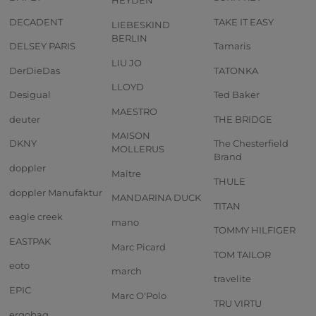
HEYDEN
DECADENT
TAKE IT EASY
LIEBESKIND
BERLIN
DELSEY PARIS
Tamaris
LIU JO
DerDieDas
TATONKA
LLOYD
Desigual
Ted Baker
MAESTRO
deuter
THE BRIDGE
MAISON
DKNY
The Chesterfield
MOLLERUS
Brand
doppler
Maître
THULE
doppler Manufaktur
MANDARINA DUCK
TITAN
eagle creek
mano
TOMMY HILFIGER
EASTPAK
Marc Picard
TOM TAILOR
eoto
march
travelite
EPIC
Marc O'Polo
TRU VIRTU
ergobag