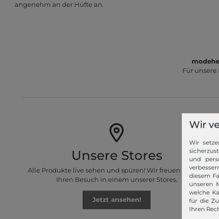
angenehm an der Hüfte an.
modeher
Für unsere
Wir v
Wir setze
sicherzus
Unsere Stores
und pers
verbessern
Alle Produkte live sehen und spüren! Wir freuen uns auf
diesem Fa
Ihren Besuch in einem unserer Stores.
unseren M
welche Ka
Jetzt ansehen!
für die Z
Ihren Rech