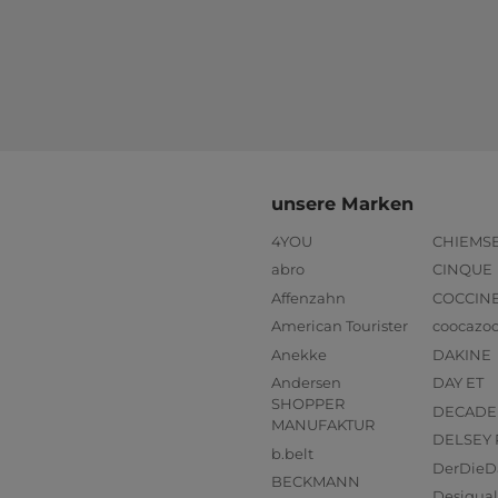
unsere Marken
4YOU
CHIEMS
abro
CINQUE
Affenzahn
COCCIN
American Tourister
coocazo
Anekke
DAKINE
Andersen
DAY ET
SHOPPER
DECADE
MANUFAKTUR
DELSEY 
b.belt
DerDieD
BECKMANN
Desigual