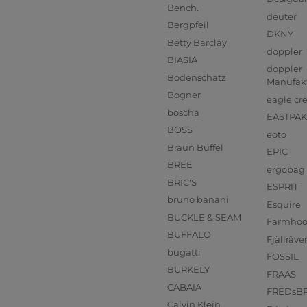
Bench.
deuter
Bergpfeil
DKNY
Betty Barclay
doppler
BIASIA
doppler
Bodenschatz
Manufak
Bogner
eagle cr
boscha
EASTPAK
BOSS
eoto
Braun Büffel
EPIC
BREE
ergobag
BRIC'S
ESPRIT
bruno banani
Esquire
BUCKLE & SEAM
Farmho
BUFFALO
Fjällräve
bugatti
FOSSIL
BURKELY
FRAAS
CABAIA
FREDsB
Calvin Klein