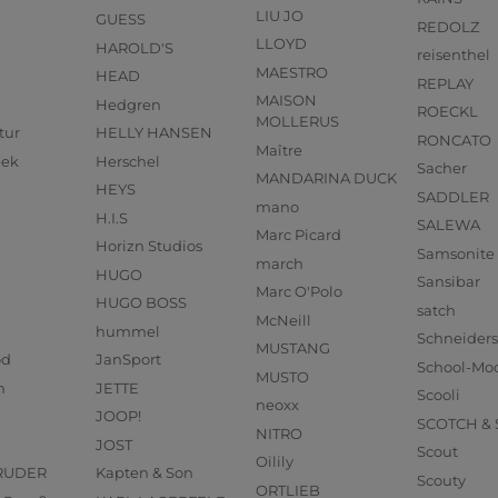
LIU JO
GUESS
REDOLZ
LLOYD
HAROLD'S
reisenthel
MAESTRO
HEAD
REPLAY
MAISON
Hedgren
ROECKL
MOLLERUS
tur
HELLY HANSEN
RONCATO
Maître
eek
Herschel
Sacher
MANDARINA DUCK
HEYS
SADDLER
mano
H.I.S
SALEWA
Marc Picard
Horizn Studios
Samsonite
march
HUGO
Sansibar
Marc O'Polo
HUGO BOSS
satch
McNeill
hummel
Schneider
MUSTANG
od
JanSport
School-Mo
MUSTO
n
JETTE
Scooli
neoxx
JOOP!
SCOTCH &
NITRO
JOST
Scout
Oilily
RUDER
Kapten & Son
Scouty
ORTLIEB