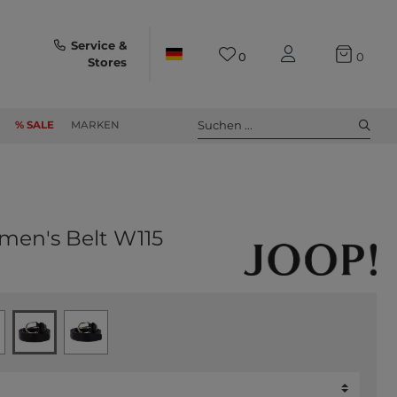
Service &
0
0
Stores
Suchen ...
% SALE
MARKEN
men's Belt W115