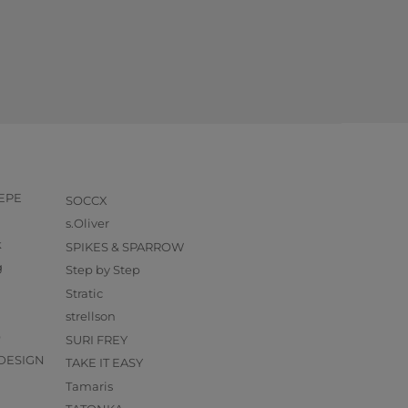
PEPE
SOCCX
s.Oliver
k
SPIKES & SPARROW
g
Step by Step
Stratic
strellson
O
SURI FREY
DESIGN
TAKE IT EASY
Tamaris