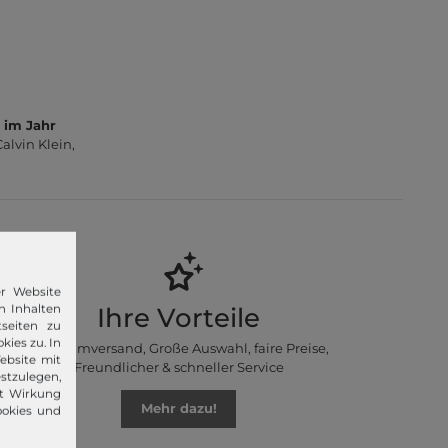
 im Jahr
lvin Klein,
er Website
n Inhalten
Ihre Vorteile
seiten zu
kies zu. In
Premiumversand, Große Auswahl, faire Preise,
ebsite mit
Freundlicher & schneller Service
stzulegen,
it Wirkung
Mehr dazu!
ookies und