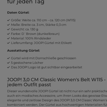
für jeden Tag
Daten Gürtel:
Größe: Weite ca. 110 cm - ca. 120 cm (W115)
Maße: Breite ca. 3 cm, Stärke 0,3 cm
Gewicht: ca. 130 g
Farbe: D`Brown (dunkelbraun)
Material: 100% Rindsleder
Lieferumfang: JOOP! Gürtel mit Etikett
Ausstattung Gürtel:
Gürtel wird mit Dornschließe geschlossen
5 gestochene Löcher
Das JOOP! Logo ist gut sichtbar eingearbeitet
JOOP! 3,0 CM Classic Women's Belt W115 - 
jedem Outfit passt
Dieser wundervolle JOOP! Gürtel ist nicht nur ein sehr praktisch
auch ein modisches Accessoire, um Ihren Looks das gewisse Etw
elegante und zeitlose Design des JOOP! 3,0 CM Classic Women's B
kombiniert werden. Der Gürtel aus hochwertigen Materialien fü