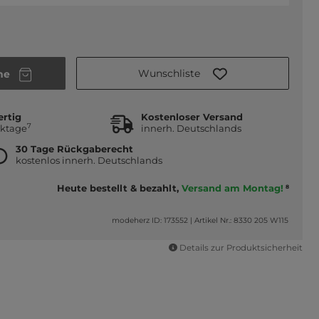
Wunschliste
he
ertig
Kostenloser Versand
7
rktage
innerh. Deutschlands
30 Tage Rückgaberecht
kostenlos innerh. Deutschlands
Heute bestellt & bezahlt,
Versand am Montag!
8
modeherz ID: 173552
|
Artikel Nr.: 8330 205 W115
Details zur Produktsicherheit