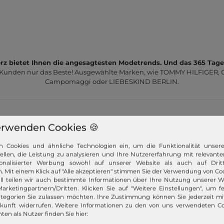
z bietet Ihnen die angesagtesten Modetrends. Und das 365 Tage
 Kunden nur das Beste! Ausgewählte Marken, wie TOMMY HILFIGER, Ca
Campomaggi oder LIEBESKIND BERLIN.
erwenden Cookies 🍪
n Cookies und ähnliche Technologien ein, um die Funktionalität unser
tellen, die Leistung zu analysieren und Ihre Nutzererfahrung mit relevante
Schneller Versand!
onalisierter Werbung sowohl auf unserer Website als auch auf Dritt
. Mit einem Klick auf "Alle akzeptieren" stimmen Sie der Verwendung von Coo
Wir versenden Ihre Bestellung schnell per
ll teilen wir auch bestimmte Informationen über Ihre Nutzung unserer W
Premiumversand.
arketingpartnern/Dritten. Klicken Sie auf "Weitere Einstellungen", um fe
tegorien Sie zulassen möchten. Ihre Zustimmung können Sie jederzeit m
Mehr dazu!
ukunft widerrufen. Weitere Informationen zu den von uns verwendeten C
ten als Nutzer finden Sie hier: