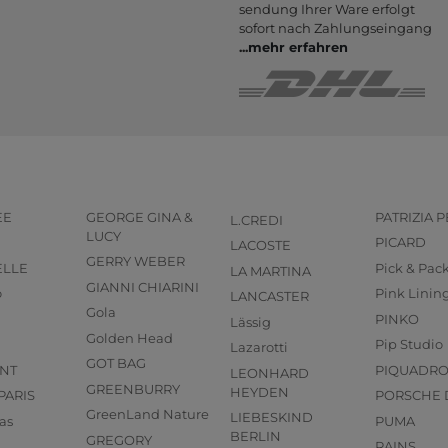
sendung Ihrer Ware er­folgt
sofort nach Zahlungs­eingang
...
mehr erfahren
EE
GEORGE GINA &
PATRIZIA 
L.CREDI
LUCY
PICARD
LACOSTE
GERRY WEBER
ELLE
Pick & Pac
LA MARTINA
GIANNI CHIARINI
o
Pink Linin
LANCASTER
Gola
PINKO
Lässig
Golden Head
Pip Studio
Lazarotti
GOT BAG
NT
PIQUADR
LEONHARD
GREENBURRY
HEYDEN
PARIS
PORSCHE 
GreenLand Nature
LIEBESKIND
as
PUMA
BERLIN
GREGORY
RAINS