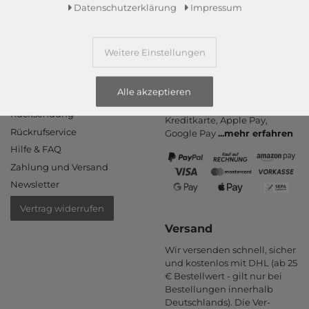
Daten­schutz­erklärung
Impressum
Weitere Einstellungen
Informationen
Zahlungsarten
Alle akzeptieren
PayPal, Kauf auf Rechnung,
Kontakt
Amazon Pay, Vor­kasse,
Rücksendung
Kredit­karte, Apple Pay,
Rückrufservice
Google Pay
...
mehr erfahren
Hilfe & FAQ
Zahlung und Versand
Newsletter
Vertrag widerrufen
Versand
Wir versenden schnell, sicher
und kostenlos mit DHL (ab 25
€ Bestell­wert - gilt nur bei
Bestel­lungen inner­halb
Deutsch­lands). Die Ver­