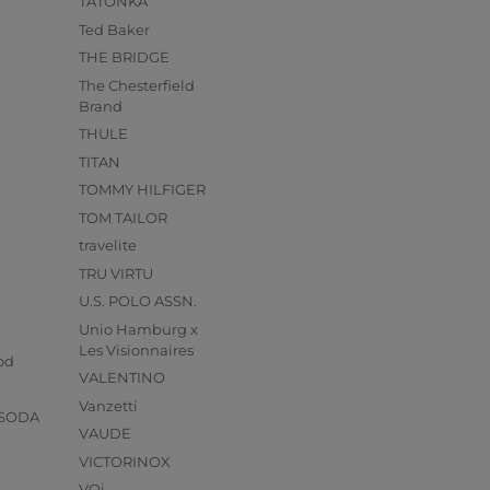
TATONKA
Ted Baker
THE BRIDGE
The Chesterfield
Brand
THULE
TITAN
TOMMY HILFIGER
TOM TAILOR
travelite
TRU VIRTU
U.S. POLO ASSN.
Unio Hamburg x
s
Les Visionnaires
od
VALENTINO
Vanzetti
 SODA
VAUDE
VICTORINOX
VOi