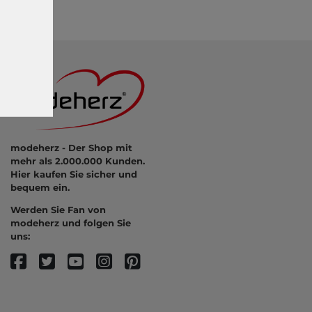
modeherz - Der Shop mit
mehr als 2.000.000 Kunden.
Hier kaufen Sie sicher und
bequem ein.
Werden Sie Fan von
modeherz und folgen Sie
uns: