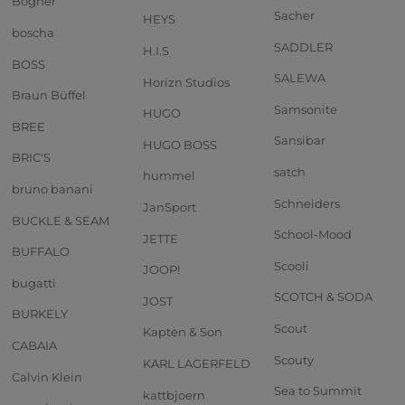
Bogner
Sacher
HEYS
boscha
SADDLER
H.I.S
BOSS
SALEWA
Horizn Studios
Braun Büffel
Samsonite
HUGO
BREE
Sansibar
HUGO BOSS
BRIC'S
satch
hummel
bruno banani
Schneiders
JanSport
BUCKLE & SEAM
School-Mood
JETTE
BUFFALO
Scooli
JOOP!
bugatti
SCOTCH & SODA
JOST
BURKELY
Scout
Kapten & Son
CABAIA
Scouty
KARL LAGERFELD
Calvin Klein
Sea to Summit
kattbjoern