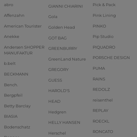
abro
Pick & Pack
GIANNI CHIARINI
Affenzahn
Pink Lining
Gola
American Tourister
PINKO
Golden Head
Anekke
Pip Studio
GOT BAG
Andersen SHOPPER
PIQUADRO
GREENBURRY
MANUFAKTUR
PORSCHE DESIGN
GreenLand Nature
b.belt
PUMA
GREGORY
BECKMANN
RAINS
GUESS
Bench.
REDOLZ
HAROLD'S
Bergpfeil
reisenthel
HEAD
Betty Barclay
REPLAY
Hedgren
BIASIA
ROECKL
HELLY HANSEN
Bodenschatz
RONCATO
Herschel