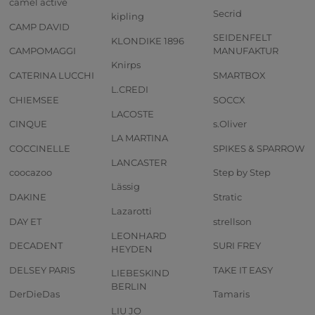
camel active
Secrid
kipling
CAMP DAVID
SEIDENFELT
KLONDIKE 1896
CAMPOMAGGI
MANUFAKTUR
Knirps
CATERINA LUCCHI
SMARTBOX
L.CREDI
CHIEMSEE
SOCCX
LACOSTE
CINQUE
s.Oliver
LA MARTINA
COCCINELLE
SPIKES & SPARROW
LANCASTER
coocazoo
Step by Step
Lässig
DAKINE
Stratic
Lazarotti
DAY ET
strellson
LEONHARD
DECADENT
SURI FREY
HEYDEN
DELSEY PARIS
TAKE IT EASY
LIEBESKIND
BERLIN
DerDieDas
Tamaris
LIU JO