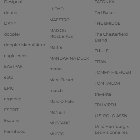
Desigual
TATONKA
LLOYD
deuter
Ted Baker
MAESTRO
DKNY
THE BRIDGE
MAISON
doppler
The Chesterfield
MOLLERUS
Brand
doppler Manufaktur
Maître
THULE
eagle creek
MANDARINA DUCK
TITAN
EASTPAK
mano
TOMMY HILFIGER
eoto
Marc Picard
TOM TAILOR
EPIC
march
travelite
ergobag
Marc O'Polo
TRU VIRTU
ESPRIT
McNeill
U.S. POLO ASSN.
Esquire
MUSTANG
Unio Hamburg x
Farmhood
Les Visionnaires
MUSTO