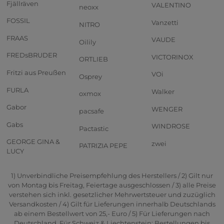
Fjällräven
VALENTINO
neoxx
FOSSIL
Vanzetti
NITRO
FRAAS
VAUDE
Oilily
FREDsBRUDER
VICTORINOX
ORTLIEB
Fritzi aus Preußen
VOi
Osprey
FURLA
Walker
oxmox
Gabor
WENGER
pacsafe
Gabs
WINDROSE
Pactastic
GEORGE GINA &
zwei
PATRIZIA PEPE
LUCY
1) Unverbindliche Preisempfehlung des Herstellers / 2) Gilt nur
von Montag bis Freitag, Feiertage ausgeschlossen / 3) alle Preise
verstehen sich inkl. gesetzlicher Mehrwertsteuer und zuzüglich
Versandkosten / 4) Gilt für Lieferungen innerhalb Deutschlands
ab einem Bestellwert von 25,- Euro / 5) Für Lieferungen nach
Deutschland. Für Schweiz & Liechtenstein: Bestellungen bis