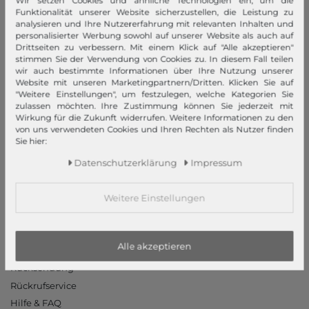
Wir setzen Cookies und ähnliche Technologien ein, um die
Impressum
Funktionalität unserer Website sicherzustellen, die Leistung zu
analysieren und Ihre Nutzererfahrung mit relevanten Inhalten und
AGB
personalisierter Werbung sowohl auf unserer Website als auch auf
Widerrufsrecht
Drittseiten zu verbessern. Mit einem Klick auf "Alle akzeptieren"
stimmen Sie der Verwendung von Cookies zu. In diesem Fall teilen
Datenschutzerklärung
wir auch bestimmte Informationen über Ihre Nutzung unserer
Datenschutzeinstellungen
Website mit unseren Marketingpartnern/Dritten. Klicken Sie auf
"Weitere Einstellungen", um festzulegen, welche Kategorien Sie
Barrierefreiheitserklärung
zulassen möchten. Ihre Zustimmung können Sie jederzeit mit
Jobs
Wirkung für die Zukunft widerrufen. Weitere Informationen zu den
von uns verwendeten Cookies und Ihren Rechten als Nutzer finden
Unsere Stores
Sie hier:
Daten­schutz­erklärung
Impressum
Mein Konto
Login
Weitere Einstellungen
Neukunde?
Informationen
Alle akzeptieren
Kontakt
Rücksendung
Rückrufservice
Hilfe & FAQ