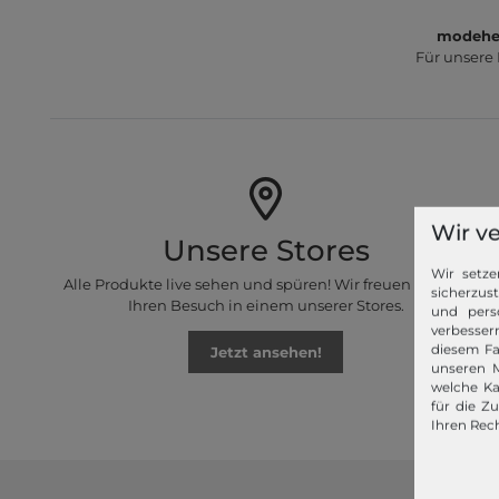
modeher
Für unsere
Wir v
Unsere Stores
Wir setze
Alle Produkte live sehen und spüren! Wir freuen uns auf
sicherzus
Ihren Besuch in einem unserer Stores.
und pers
verbessern
diesem Fa
Jetzt ansehen!
unseren M
welche Ka
für die Z
Ihren Rech