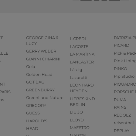
EE
GEORGE GINA &
PATRIZIA 
L.CREDI
LUCY
PICARD
LACOSTE
GERRY WEBER
ELLE
Pick & Pac
LA MARTINA
GIANNI CHIARINI
o
Pink Linin
LANCASTER
Gola
PINKO
Lässig
Golden Head
Pip Studio
Lazarotti
GOT BAG
NT
PIQUADR
LEONHARD
GREENBURRY
HEYDEN
PARIS
PORSCHE 
GreenLand Nature
LIEBESKIND
as
PUMA
BERLIN
GREGORY
RAINS
LIU JO
GUESS
REDOLZ
LLOYD
HAROLD'S
reisenthel
MAESTRO
HEAD
REPLAY
MAISON