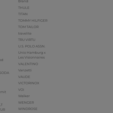
Brand
THULE
TITAN
TOMMY HILFIGER
TOM TAILOR
travelite
TRU VIRTU
U.S. POLO ASSN.
Unio Hamburg x
s
Les Visionnaires
od
VALENTINO
Vanzetti
 SODA
VAUDE
VICTORINOX
VOi
mmit
Walker
WENGER
LT
WINDROSE
TUR