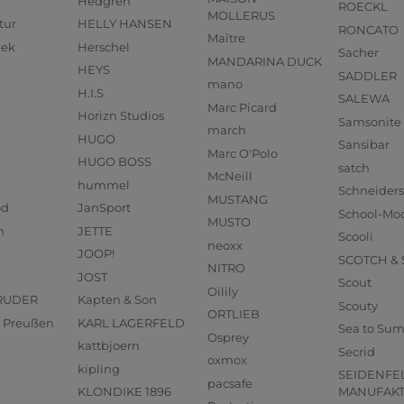
Hedgren
ROECKL
MOLLERUS
tur
HELLY HANSEN
RONCATO
Maître
eek
Herschel
Sacher
MANDARINA DUCK
HEYS
SADDLER
mano
H.I.S
SALEWA
Marc Picard
Horizn Studios
Samsonite
march
HUGO
Sansibar
Marc O'Polo
HUGO BOSS
satch
McNeill
hummel
Schneider
MUSTANG
od
JanSport
School-Mo
MUSTO
n
JETTE
Scooli
neoxx
JOOP!
SCOTCH &
NITRO
JOST
Scout
Oilily
RUDER
Kapten & Son
Scouty
ORTLIEB
us Preußen
KARL LAGERFELD
Sea to Su
Osprey
kattbjoern
Secrid
oxmox
kipling
SEIDENFE
pacsafe
KLONDIKE 1896
MANUFAK