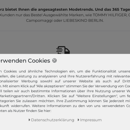
z bietet Ihnen die angesagtesten Modetrends. Und das 365 Tage
 Kunden nur das Beste! Ausgewählte Marken, wie TOMMY HILFIGER, Ca
Campomaggi oder LIEBESKIND BERLIN.
erwenden Cookies 🍪
Schneller Versand!
n Cookies und ähnliche Technologien ein, um die Funktionalität unser
Wir versenden Ihre Bestellung schnell per
tellen, die Leistung zu analysieren und Ihre Nutzererfahrung mit relevante
Premiumversand.
onalisierter Werbung sowohl auf unserer Website als auch auf Dritt
. Mit einem Klick auf "Alle akzeptieren" stimmen Sie der Verwendung von Coo
ll teilen wir auch bestimmte Informationen über Ihre Nutzung unserer W
Mehr dazu!
arketingpartnern/Dritten. Klicken Sie auf "Weitere Einstellungen", um fe
tegorien Sie zulassen möchten. Ihre Zustimmung können Sie jederzeit m
ukunft widerrufen. Weitere Informationen zu den von uns verwendeten C
ten als Nutzer finden Sie hier:
Daten­schutz­erklärung
Impressum