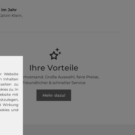
 im Jahr
lvin Klein,
Ihre Vorteile
er Website
Premiumversand, Große Auswahl, faire Preise,
n Inhalten
Freundlicher & schneller Service
seiten zu
kies zu. In
ebsite mit
Mehr dazu!
stzulegen,
it Wirkung
ookies und