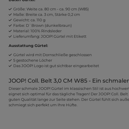
Größe: Weite ca. 80 cm - ca. 90 cm (W85)
Maße: Breite ca. 3 cm, Stärke 0,2 cm
Gewicht: ca. 110 g
Farbe: D`Brown (dunkelbraun)
Material: 100% Rindsleder
Lieferumfang: JOOP! Gürtel mit Etikett
Ausstattung Gürtel:
Gürtel wird mit Dornschließe geschlossen
5 gestochene Löcher
Das JOOP! Logo ist gut sichtbar eingearbeitet
JOOP! Coll. Belt 3,0 CM W85 - Ein schmaler 
Dieser schmale JOOP! Gürtel im klassischen Stil ist aus hochwe
eignet sich optimal für das tägliche Tragen! Der JOOP! Coll. Bel
guten Qualität lange zur Seite stehen. Der Gürtel fühlt sich 
schmiegt sich perfekt um Ihre Hüfte.