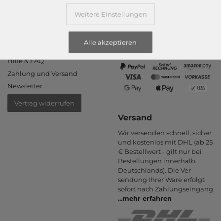
Informationen
Zahlungsarten
Weitere Einstellungen
PayPal, Kauf auf Rechnung,
Kontakt
Amazon Pay, Vor­kasse,
Rücksendung
Kredit­karte, Apple Pay,
Alle akzeptieren
Rückrufservice
Google Pay
...
mehr erfahren
Hilfe & FAQ
Zahlung und Versand
Newsletter
Vertrag widerrufen
Versand
Wir versenden schnell, sicher
und kostenlos mit DHL (ab 25
€ Bestell­wert - gilt nur bei
Bestel­lungen inner­halb
Deutsch­lands). Die Ver­
sendung Ihrer Ware er­folgt
sofort nach Zahlungs­eingang
...
mehr erfahren