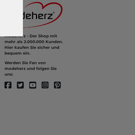
modeherz - Der Shop mit
mehr als 2.000.000 Kunden.
Hier kaufen Sie sicher und
bequem ein.
Werden Sie Fan von
modeherz und folgen Sie
uns: