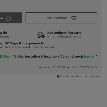
Wunschliste
he
ertig
Kostenloser Versand
7
rktage
innerh. Deutschlands
30 Tage Rückgaberecht
kostenlos innerh. Deutschlands
8
12 Stdn. 12 Min.
bestellen & bezahlen, Versand noch
heute!
modeherz ID: 173638
|
Artikel Nr.: 7005 52 W85
Details zur Produktsicherheit