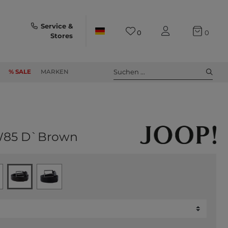
Service &
0
0
Stores
Suchen ...
% SALE
MARKEN
M W85 D`Brown