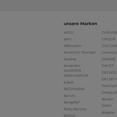
unsere Marken
4YOU
CHIEMS
abro
CINQUE
Affenzahn
COCCIN
American Tourister
coocazo
Anekke
DAKINE
Andersen
DAY ET
SHOPPER
DECADE
MANUFAKTUR
DELSEY 
b.belt
DerDieD
BECKMANN
Desigual
Bench.
deuter
Bergpfeil
DKNY
Betty Barclay
doppler
BIASIA