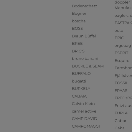
doppler
Bodenschatz
Manufak
Bogner
eagle cr
boscha
EASTPAK
BOSS
eoto
Braun Büffel
EPIC
BREE
ergobag
BRIC'S
ESPRIT
bruno banani
Esquire
BUCKLE & SEAM
Farmho
BUFFALO
Fjällräve
bugatti
FOSSIL
BURKELY
FRAAS
CABAIA
FREDsB
Calvin Klein
Fritzi a
camel active
FURLA
CAMP DAVID
Gabor
CAMPOMAGGI
Gabs