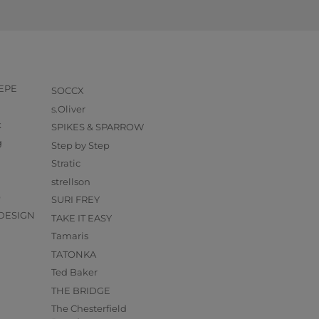
PEPE
SOCCX
s.Oliver
k
SPIKES & SPARROW
g
Step by Step
Stratic
strellson
O
SURI FREY
DESIGN
TAKE IT EASY
Tamaris
TATONKA
Ted Baker
THE BRIDGE
The Chesterfield