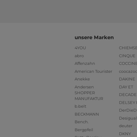
unsere Marken
4YOU
CHIEMS
abro
CINQUE
Affenzahn
COCCIN
American Tourister
coocazo
Anekke
DAKINE
Andersen
DAY ET
SHOPPER
DECADE
MANUFAKTUR
DELSEY 
b.belt
DerDieD
BECKMANN
Desigual
Bench.
deuter
Bergpfeil
DKNY