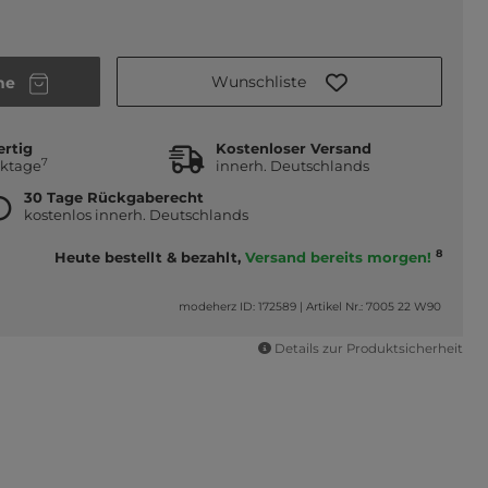
Wunschliste
he
ertig
Kostenloser Versand
7
rktage
innerh. Deutschlands
30 Tage Rückgaberecht
kostenlos innerh. Deutschlands
8
Heute bestellt & bezahlt,
Versand bereits morgen!
modeherz ID: 172589
|
Artikel Nr.: 7005 22 W90
Details zur Produktsicherheit