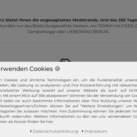
z bietet Ihnen die angesagtesten Modetrends. Und das 365 Tage
 Kunden nur das Beste! Ausgewählte Marken, wie TOMMY HILFIGER, Ca
Campomaggi oder LIEBESKIND BERLIN.
erwenden Cookies 🍪
Schneller Versand!
n Cookies und ähnliche Technologien ein, um die Funktionalität unser
tellen, die Leistung zu analysieren und Ihre Nutzererfahrung mit relevante
Wir versenden Ihre Bestellung schnell per
onalisierter Werbung sowohl auf unserer Website als auch auf Dritt
Premiumversand.
. Mit einem Klick auf "Alle akzeptieren" stimmen Sie der Verwendung von Coo
ll teilen wir auch bestimmte Informationen über Ihre Nutzung unserer W
arketingpartnern/Dritten. Klicken Sie auf "Weitere Einstellungen", um fe
Mehr dazu!
tegorien Sie zulassen möchten. Ihre Zustimmung können Sie jederzeit m
ukunft widerrufen. Weitere Informationen zu den von uns verwendeten C
ten als Nutzer finden Sie hier:
Daten­schutz­erklärung
Impressum