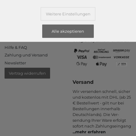
Informationen
Zahlungsarten
Weitere Einstellungen
PayPal, Kauf auf Rechnung,
Kontakt
Amazon Pay, Vor­kasse,
Alle akzeptieren
Rücksendung
Kredit­karte, Apple Pay,
Rückrufservice
Google Pay
...
mehr erfahren
Hilfe & FAQ
Zahlung und Versand
Newsletter
Vertrag widerrufen
Versand
Wir versenden schnell, sicher
und kostenlos mit DHL (ab 25
€ Bestell­wert - gilt nur bei
Bestel­lungen inner­halb
Deutsch­lands). Die Ver­
sendung Ihrer Ware er­folgt
sofort nach Zahlungs­eingang
...
mehr erfahren