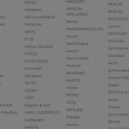
MAESTRO
HEAD
REPLAY
MAISON
Hedgren
ROECKL
MOLLERUS
tur
HELLY HANSEN
RONCATO
Maître
eek
Herschel
Sacher
MANDARINA DUCK
HEYS
SADDLER
mano
H.I.S
SALEWA
Marc Picard
Horizn Studios
Samsonite
march
HUGO
Sansibar
Marc O'Polo
HUGO BOSS
satch
McNeill
hummel
Schneider
MUSTANG
od
JanSport
School-Mo
MUSTO
n
JETTE
Scooli
neoxx
JOOP!
SCOTCH &
NITRO
JOST
Scout
Oilily
RUDER
Kapten & Son
Scouty
ORTLIEB
us Preußen
KARL LAGERFELD
Sea to Su
Osprey
kattbjoern
Secrid
oxmox
kipling