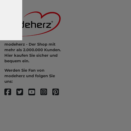
modeherz - Der Shop mit
mehr als 2.000.000 Kunden.
Hier kaufen Sie sicher und
bequem ein.
Werden Sie Fan von
modeherz und folgen Sie
uns: