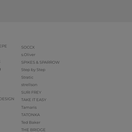
PEPE
SOCCX
s.Oliver
k
SPIKES & SPARROW
g
Step by Step
Stratic
strellson
O
SURI FREY
DESIGN
TAKE IT EASY
Tamaris
TATONKA
Ted Baker
THE BRIDGE