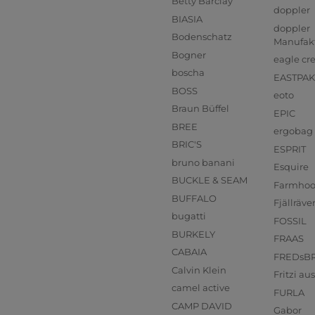
Betty Barclay
doppler
BIASIA
doppler
Bodenschatz
Manufak
Bogner
eagle cr
boscha
EASTPAK
BOSS
eoto
Braun Büffel
EPIC
BREE
ergobag
BRIC'S
ESPRIT
bruno banani
Esquire
BUCKLE & SEAM
Farmho
BUFFALO
Fjällräve
bugatti
FOSSIL
BURKELY
FRAAS
CABAIA
FREDsB
Calvin Klein
Fritzi a
camel active
FURLA
CAMP DAVID
Gabor