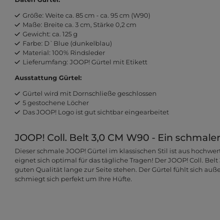
Größe: Weite ca. 85 cm - ca. 95 cm (W90)
Maße: Breite ca. 3 cm, Stärke 0,2 cm
Gewicht: ca. 125 g
Farbe: D`Blue (dunkelblau)
Material: 100% Rindsleder
Lieferumfang: JOOP! Gürtel mit Etikett
Ausstattung Gürtel:
Gürtel wird mit Dornschließe geschlossen
5 gestochene Löcher
Das JOOP! Logo ist gut sichtbar eingearbeitet
JOOP! Coll. Belt 3,0 CM W90 - Ein schmaler
Dieser schmale JOOP! Gürtel im klassischen Stil ist aus hochwe
eignet sich optimal für das tägliche Tragen! Der JOOP! Coll. Bel
guten Qualität lange zur Seite stehen. Der Gürtel fühlt sich 
schmiegt sich perfekt um Ihre Hüfte.