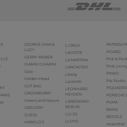
EE
GEORGE GINA &
PATRIZIA 
L.CREDI
LUCY
PICARD
LACOSTE
GERRY WEBER
ELLE
Pick & Pac
LA MARTINA
GIANNI CHIARINI
o
Pink Linin
LANCASTER
Gola
PINKO
Lässig
Golden Head
Pip Studio
Lazarotti
GOT BAG
NT
PIQUADR
LEONHARD
GREENBURRY
HEYDEN
PARIS
PORSCHE 
GreenLand Nature
LIEBESKIND
as
PUMA
BERLIN
GREGORY
RAINS
LIU JO
GUESS
REDOLZ
LLOYD
HAROLD'S
reisenthel