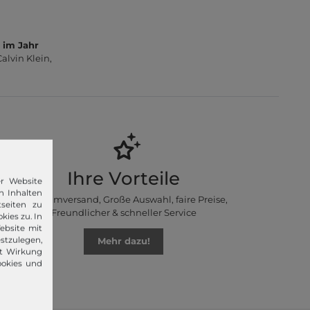
 im Jahr
lvin Klein,
Ihre Vorteile
er Website
n Inhalten
Premiumversand, Große Auswahl, faire Preise,
seiten zu
Freundlicher & schneller Service
kies zu. In
ebsite mit
stzulegen,
Mehr dazu!
it Wirkung
ookies und