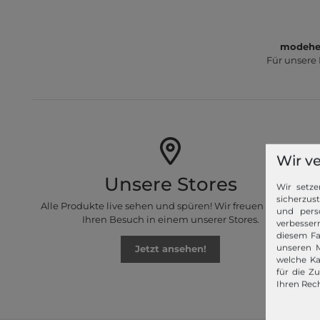
modeher
Für unsere
Wir v
Unsere Stores
Wir setze
sicherzus
Alle Produkte live sehen und spüren! Wir freuen uns auf
und pers
Ihren Besuch in einem unserer Stores.
verbessern
diesem Fa
unseren M
Jetzt ansehen!
welche Ka
für die Z
Ihren Rech