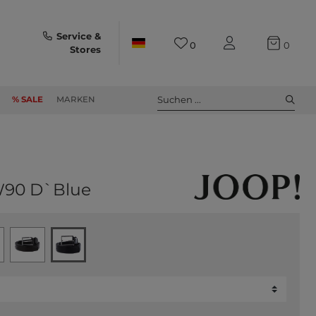
Service &
0
0
Stores
Suchen ...
% SALE
MARKEN
 W90 D`Blue