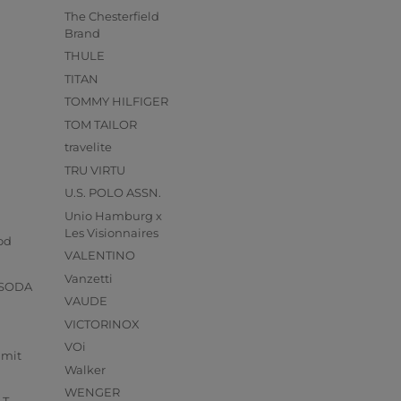
The Chesterfield
Brand
THULE
TITAN
TOMMY HILFIGER
TOM TAILOR
travelite
TRU VIRTU
U.S. POLO ASSN.
Unio Hamburg x
s
Les Visionnaires
od
VALENTINO
Vanzetti
 SODA
VAUDE
VICTORINOX
VOi
mmit
Walker
WENGER