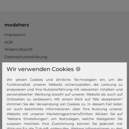
modeherz
Impressum
AGB
Widerrufsrecht
Datenschutzerklärung
Datenschutzeinstellungen
Wir verwenden Cookies 🍪
Barrierefreiheitserklärung
Jobs
Wir setzen Cookies und ähnliche Technologien ein, um die
Funktionalität unserer Website sicherzustellen, die Leistung zu
Unsere Stores
analysieren und Ihre Nutzererfahrung mit relevanten Inhalten und
personalisierter Werbung sowohl auf unserer Website als auch auf
Mein Konto
Drittseiten zu verbessern. Mit einem Klick auf "Alle akzeptieren"
stimmen Sie der Verwendung von Cookies zu. In diesem Fall teilen
Login
wir auch bestimmte Informationen über Ihre Nutzung unserer
Website mit unseren Marketingpartnern/Dritten. Klicken Sie auf
Neukunde?
"Weitere Einstellungen", um festzulegen, welche Kategorien Sie
zulassen möchten. Ihre Zustimmung können Sie jederzeit mit
Informationen
Wirkung für die Zukunft widerrufen. Weitere Informationen zu den