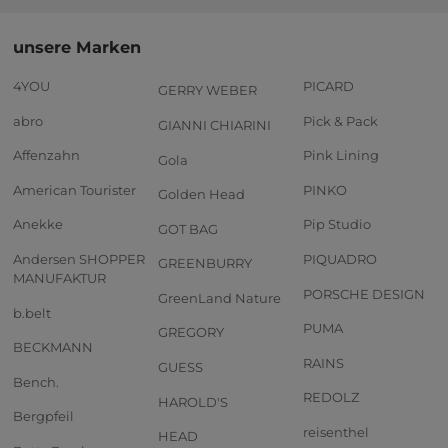
unsere Marken
4YOU
PICARD
GERRY WEBER
abro
Pick & Pack
GIANNI CHIARINI
Affenzahn
Pink Lining
Gola
American Tourister
PINKO
Golden Head
Anekke
Pip Studio
GOT BAG
Andersen SHOPPER
PIQUADRO
GREENBURRY
MANUFAKTUR
PORSCHE DESIGN
GreenLand Nature
b.belt
PUMA
GREGORY
BECKMANN
RAINS
GUESS
Bench.
REDOLZ
HAROLD'S
Bergpfeil
reisenthel
HEAD