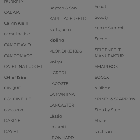
BURKELY
Scout
Kapten & Son
CABAIA
Scouty
KARL LAGERFELD
Calvin Klein
Sea to Summit
kattbjoern
camel active
Secrid
kipling
CAMP DAVID
SEIDENFELT
KLONDIKE 1896
CAMPOMAGGI
MANUFAKTUR
Knirps
CATERINA LUCCHI
SMARTBOX
L.CREDI
CHIEMSEE
SOCCX
LACOSTE
CINQUE
s.Oliver
LA MARTINA
COCCINELLE
SPIKES & SPARROW
LANCASTER
coocazoo
Step by Step
Lässig
DAKINE
Stratic
Lazarotti
DAY ET
strellson
LEONHARD