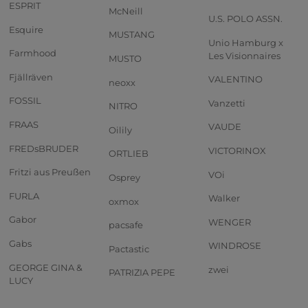
ESPRIT
McNeill
U.S. POLO ASSN.
Esquire
MUSTANG
Unio Hamburg x
Farmhood
Les Visionnaires
MUSTO
Fjällräven
VALENTINO
neoxx
FOSSIL
Vanzetti
NITRO
FRAAS
VAUDE
Oilily
FREDsBRUDER
VICTORINOX
ORTLIEB
Fritzi aus Preußen
VOi
Osprey
FURLA
Walker
oxmox
Gabor
WENGER
pacsafe
Gabs
WINDROSE
Pactastic
GEORGE GINA &
zwei
PATRIZIA PEPE
LUCY