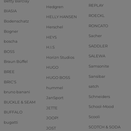
Betty Barclay
REPLAY
Hedgren
BIASIA
ROECKL
HELLY HANSEN
Bodenschatz
RONCATO
Herschel
Bogner
Sacher
HEYS
boscha
SADDLER
H.I.S
BOSS
SALEWA
Horizn Studios
Braun Büffel
Samsonite
HUGO
BREE
Sansibar
HUGO BOSS
BRIC'S
satch
hummel
bruno banani
Schneiders
JanSport
BUCKLE & SEAM
School-Mood
JETTE
BUFFALO
Scooli
JOOP!
bugatti
SCOTCH & SODA
JOST