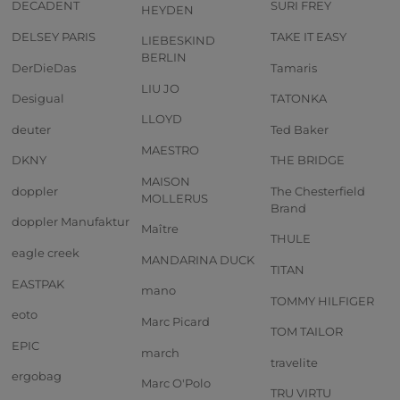
DECADENT
SURI FREY
HEYDEN
DELSEY PARIS
TAKE IT EASY
LIEBESKIND
BERLIN
DerDieDas
Tamaris
LIU JO
Desigual
TATONKA
LLOYD
deuter
Ted Baker
MAESTRO
DKNY
THE BRIDGE
MAISON
doppler
The Chesterfield
MOLLERUS
Brand
doppler Manufaktur
Maître
THULE
eagle creek
MANDARINA DUCK
TITAN
EASTPAK
mano
TOMMY HILFIGER
eoto
Marc Picard
TOM TAILOR
EPIC
march
travelite
ergobag
Marc O'Polo
TRU VIRTU