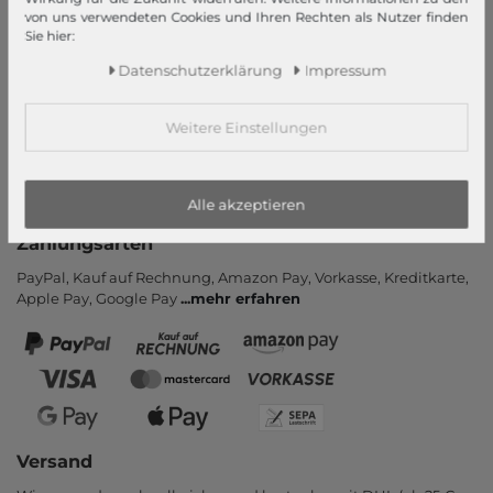
von uns verwendeten Cookies und Ihren Rechten als Nutzer finden
Kontakt
Sie hier:
Rücksendung
Daten­schutz­erklärung
Impressum
Rückrufservice
Hilfe & FAQ
Weitere Einstellungen
Zahlung und Versand
Newsletter
Vertrag widerrufen
Alle akzeptieren
Zahlungsarten
PayPal, Kauf auf Rechnung, Amazon Pay, Vor­kasse, Kredit­karte,
Apple Pay, Google Pay
...
mehr erfahren
Versand