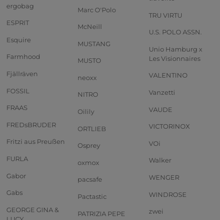
ergobag
Marc O'Polo
TRU VIRTU
ESPRIT
McNeill
U.S. POLO ASSN.
Esquire
MUSTANG
Unio Hamburg x
Farmhood
Les Visionnaires
MUSTO
Fjällräven
VALENTINO
neoxx
FOSSIL
Vanzetti
NITRO
FRAAS
VAUDE
Oilily
FREDsBRUDER
VICTORINOX
ORTLIEB
Fritzi aus Preußen
VOi
Osprey
FURLA
Walker
oxmox
Gabor
WENGER
pacsafe
Gabs
WINDROSE
Pactastic
GEORGE GINA &
zwei
PATRIZIA PEPE
LUCY