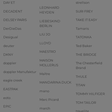
DAY ET
strellson
LEONHARD
DECADENT
SURI FREY
HEYDEN
DELSEY PARIS
TAKE IT EASY
LIEBESKIND
BERLIN
DerDieDas
Tamaris
LIU JO
Desigual
TATONKA
LLOYD
deuter
Ted Baker
MAESTRO
DKNY
THE BRIDGE
MAISON
doppler
The Chesterfield
MOLLERUS
Brand
doppler Manufaktur
Maître
THULE
eagle creek
MANDARINA DUCK
TITAN
EASTPAK
mano
TOMMY HILFIGER
eoto
Marc Picard
TOM TAILOR
EPIC
march
travelite