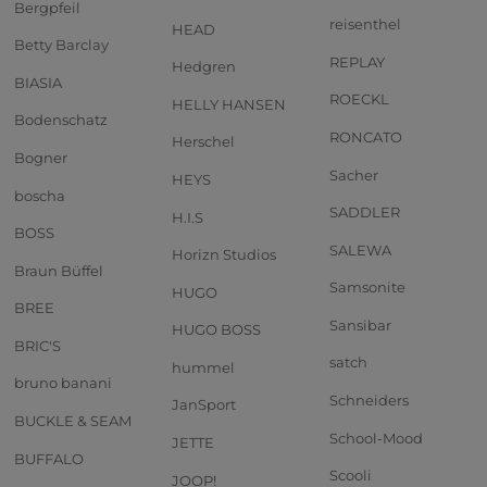
Bergpfeil
reisenthel
HEAD
Betty Barclay
REPLAY
Hedgren
BIASIA
ROECKL
HELLY HANSEN
Bodenschatz
RONCATO
Herschel
Bogner
Sacher
HEYS
boscha
SADDLER
H.I.S
BOSS
SALEWA
Horizn Studios
Braun Büffel
Samsonite
HUGO
BREE
Sansibar
HUGO BOSS
BRIC'S
satch
hummel
bruno banani
Schneiders
JanSport
BUCKLE & SEAM
School-Mood
JETTE
BUFFALO
Scooli
JOOP!