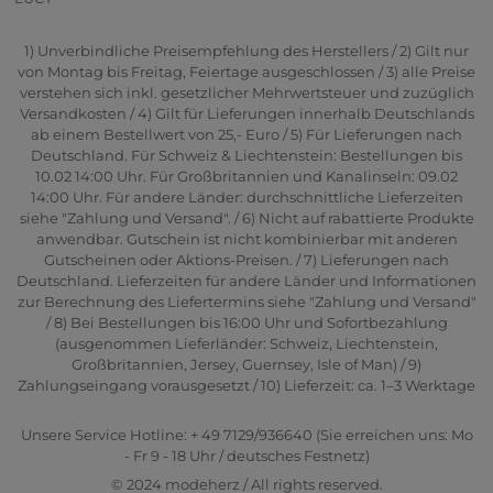
1) Unverbindliche Preisempfehlung des Herstellers / 2) Gilt nur
von Montag bis Freitag, Feiertage ausgeschlossen / 3) alle Preise
verstehen sich inkl. gesetzlicher Mehrwertsteuer und zuzüglich
Versandkosten / 4) Gilt für Lieferungen innerhalb Deutschlands
ab einem Bestellwert von 25,- Euro / 5) Für Lieferungen nach
Deutschland. Für Schweiz & Liechtenstein: Bestellungen bis
10.02 14:00 Uhr. Für Großbritannien und Kanalinseln: 09.02
14:00 Uhr. Für andere Länder: durchschnittliche Lieferzeiten
siehe "Zahlung und Versand". / 6) Nicht auf rabattierte Produkte
anwendbar. Gutschein ist nicht kombinierbar mit anderen
Gutscheinen oder Aktions-Preisen. / 7) Lieferungen nach
Deutschland. Lieferzeiten für andere Länder und Informationen
zur Berechnung des Liefertermins siehe "Zahlung und Versand"
/ 8) Bei Bestellungen bis 16:00 Uhr und Sofortbezahlung
(ausgenommen Lieferländer: Schweiz, Liechtenstein,
Großbritannien, Jersey, Guernsey, Isle of Man) / 9)
Zahlungseingang vorausgesetzt / 10) Lieferzeit: ca. 1–3 Werktage
Unsere Service Hotline: + 49 7129/936640 (Sie erreichen uns: Mo
- Fr 9 - 18 Uhr / deutsches Festnetz)
© 2024 modeherz / All rights reserved.