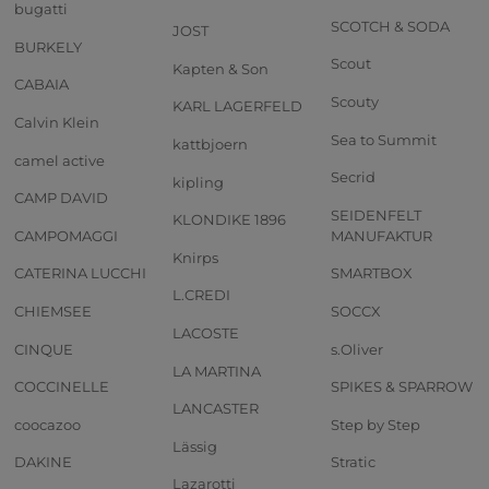
bugatti
SCOTCH & SODA
JOST
BURKELY
Scout
Kapten & Son
CABAIA
Scouty
KARL LAGERFELD
Calvin Klein
Sea to Summit
kattbjoern
camel active
Secrid
kipling
CAMP DAVID
SEIDENFELT
KLONDIKE 1896
CAMPOMAGGI
MANUFAKTUR
Knirps
CATERINA LUCCHI
SMARTBOX
L.CREDI
CHIEMSEE
SOCCX
LACOSTE
CINQUE
s.Oliver
LA MARTINA
COCCINELLE
SPIKES & SPARROW
LANCASTER
coocazoo
Step by Step
Lässig
DAKINE
Stratic
Lazarotti