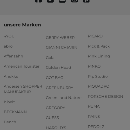
unsere Marken
4YOU
PICARD
GERRY WEBER
abro
Pick & Pack
GIANNI CHIARINI
Affenzahn
Pink Lining
Gola
American Tourister
PINKO
Golden Head
Anekke
Pip Studio
GOT BAG
Andersen SHOPPER
PIQUADRO
GREENBURRY
MANUFAKTUR
PORSCHE DESIGN
GreenLand Nature
b.belt
PUMA
GREGORY
BECKMANN
RAINS
GUESS
Bench.
REDOLZ
HAROLD'S