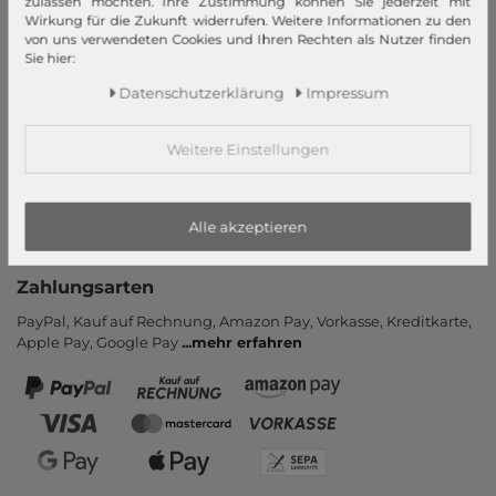
zulassen möchten. Ihre Zustimmung können Sie jederzeit mit
Wirkung für die Zukunft widerrufen. Weitere Informationen zu den
Informationen
von uns verwendeten Cookies und Ihren Rechten als Nutzer finden
Sie hier:
Kontakt
Daten­schutz­erklärung
Impressum
Rücksendung
Rückrufservice
Hilfe & FAQ
Weitere Einstellungen
Zahlung und Versand
Newsletter
Alle akzeptieren
Vertrag widerrufen
Zahlungsarten
PayPal, Kauf auf Rechnung, Amazon Pay, Vor­kasse, Kredit­karte,
Apple Pay, Google Pay
...
mehr erfahren