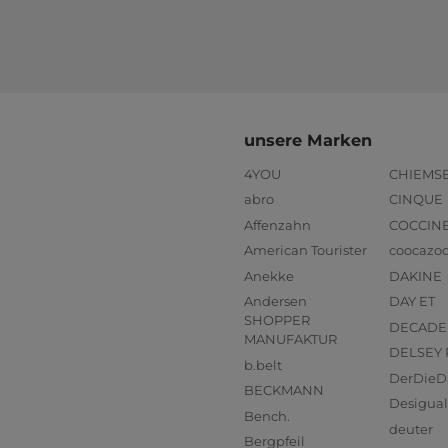
unsere Marken
4YOU
CHIEMS
abro
CINQUE
Affenzahn
COCCIN
American Tourister
coocazo
Anekke
DAKINE
Andersen
DAY ET
SHOPPER
DECADE
MANUFAKTUR
DELSEY 
b.belt
DerDieD
BECKMANN
Desigual
Bench.
deuter
Bergpfeil