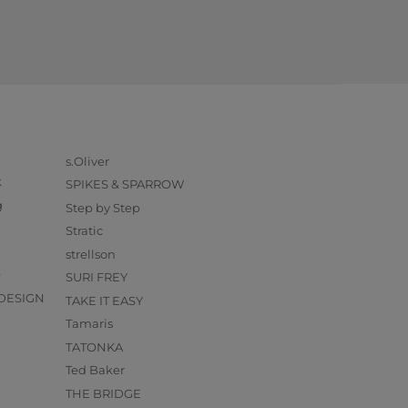
s.Oliver
k
SPIKES & SPARROW
g
Step by Step
Stratic
strellson
O
SURI FREY
DESIGN
TAKE IT EASY
Tamaris
TATONKA
Ted Baker
THE BRIDGE