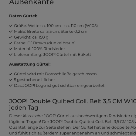
Außenkante
Daten Gürtel:
Größe: Weite ca. 100 cm - ca. 110 cm (W105)
Maße: Breite ca. 3,5 cm, Stärke 0,2 cm
Gewicht: ca. 150 g
Farbe: D`Brown (dunkelbraun)
Material: 100% Rindsleder
Lieferumfang: JOOP! Gürtel mit Etikett
Ausstattung Gürtel:
Gürtel wird mit Dornschließe geschlossen
5 gestochene Löcher
Das JOOP! Logo ist gut sichtbar eingearbeitet
JOOP! Double Quilted Coll. Belt 3,5 CM W105
jeden Tag
Dieser klassische JOOP! Gürtel aus hochwertigem Rindsleder eig
tägliche Tragen! Der JOOP! Double Quilted Coll. Belt 3,5 CM 105
Qualität lange zur Seite stehen. Der Gürtel hat eine doppelte
und fühlt sich außerdem super angenehm an und schmiegt sich