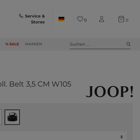
Service &
0
0
Stores
Suchen ...
% SALE
MARKEN
ll. Belt 3,5 CM W105