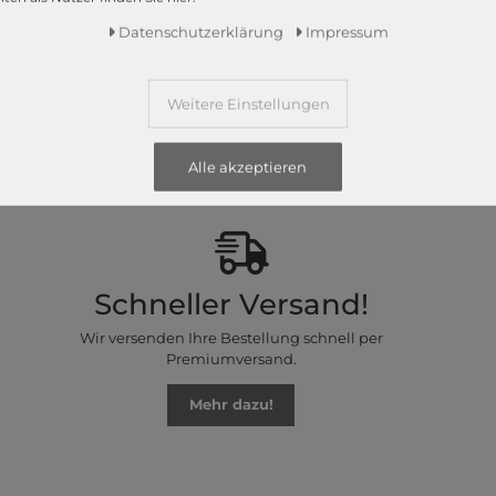
Daten­schutz­erklärung
Impressum
z bietet Ihnen die angesagtesten Modetrends. Und das 365 Tage
Weitere Einstellungen
 Kunden nur das Beste! Ausgewählte Marken, wie TOMMY HILFIGER, Ca
Campomaggi oder LIEBESKIND BERLIN.
Alle akzeptieren
Schneller Versand!
Wir versenden Ihre Bestellung schnell per
Premiumversand.
Mehr dazu!