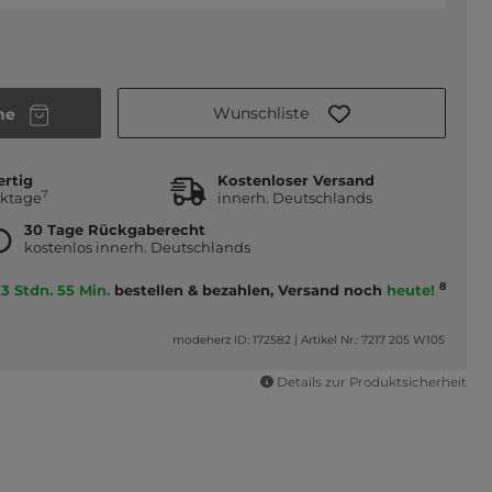
Wunschliste
he
ertig
Kostenloser Versand
7
rktage
innerh. Deutschlands
30 Tage Rückgaberecht
kostenlos innerh. Deutschlands
8
3 Stdn. 55 Min.
bestellen & bezahlen, Versand noch
heute!
modeherz ID: 172582
|
Artikel Nr.: 7217 205 W105
Details zur Produktsicherheit