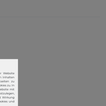
er Website
n Inhalten
seiten zu
kies zu. In
ebsite mit
stzulegen,
it Wirkung
ookies und