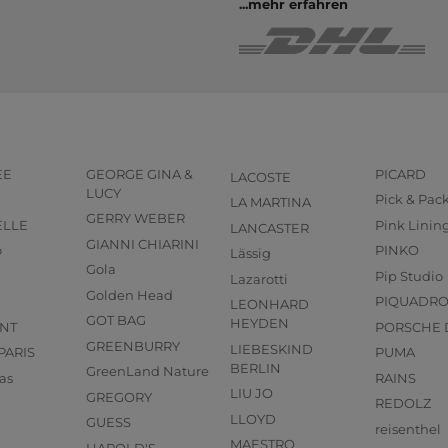
...
mehr erfahren
EE
GEORGE GINA &
PICARD
LACOSTE
LUCY
Pick & Pac
LA MARTINA
GERRY WEBER
ELLE
Pink Linin
LANCASTER
GIANNI CHIARINI
o
PINKO
Lässig
Gola
Pip Studio
Lazarotti
Golden Head
PIQUADR
LEONHARD
GOT BAG
HEYDEN
NT
PORSCHE 
GREENBURRY
LIEBESKIND
PARIS
PUMA
BERLIN
GreenLand Nature
as
RAINS
LIU JO
GREGORY
REDOLZ
LLOYD
GUESS
reisenthel
MAESTRO
HAROLD'S