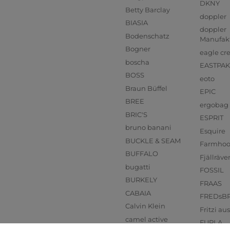
DKNY
Betty Barclay
doppler
BIASIA
doppler
Bodenschatz
Manufak
Bogner
eagle cr
boscha
EASTPAK
BOSS
eoto
Braun Büffel
EPIC
BREE
ergobag
BRIC'S
ESPRIT
bruno banani
Esquire
BUCKLE & SEAM
Farmho
BUFFALO
Fjällräve
bugatti
FOSSIL
BURKELY
FRAAS
CABAIA
FREDsB
Calvin Klein
Fritzi a
camel active
FURLA