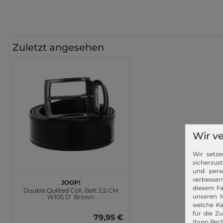
Zuletzt angesehen
Wir v
Wir setze
sicherzus
und pers
verbessern
JOOP!
diesem Fa
Double Quilted Coll. Belt 3,5 CM
unseren M
W105 D`Brown
welche Ka
für die Z
79,95 €
Ihren Rech