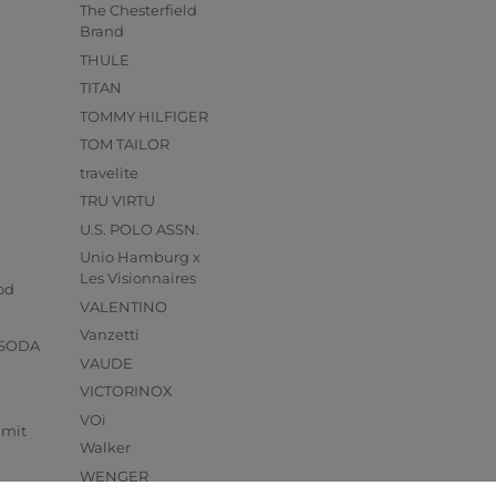
The Chesterfield
Brand
THULE
TITAN
TOMMY HILFIGER
TOM TAILOR
travelite
TRU VIRTU
U.S. POLO ASSN.
Unio Hamburg x
s
Les Visionnaires
od
VALENTINO
Vanzetti
 SODA
VAUDE
VICTORINOX
VOi
mmit
Walker
WENGER
LT