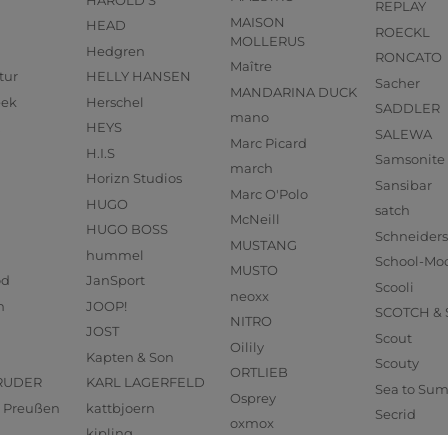
REPLAY
MAISON
HEAD
ROECKL
MOLLERUS
Hedgren
RONCATO
Maître
tur
HELLY HANSEN
Sacher
MANDARINA DUCK
eek
Herschel
SADDLER
mano
HEYS
SALEWA
Marc Picard
H.I.S
Samsonite
march
Horizn Studios
Sansibar
Marc O'Polo
HUGO
satch
McNeill
HUGO BOSS
Schneider
MUSTANG
hummel
School-Mo
MUSTO
od
JanSport
Scooli
neoxx
n
JOOP!
SCOTCH &
NITRO
JOST
Scout
Oilily
Kapten & Son
Scouty
ORTLIEB
RUDER
KARL LAGERFELD
Sea to Su
Osprey
us Preußen
kattbjoern
Secrid
oxmox
kipling
SEIDENFE