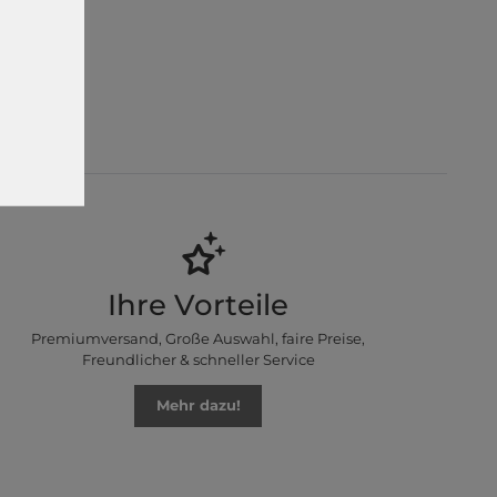
 im Jahr
lvin Klein,
Ihre Vorteile
Premiumversand, Große Auswahl, faire Preise,
Freundlicher & schneller Service
Mehr dazu!