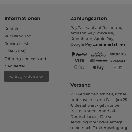
Informationen
Zahlungsarten
PayPal, Kauf auf Rechnung,
Kontakt
Amazon Pay, Vor­kasse,
Rücksendung
Kredit­karte, Apple Pay,
Rückrufservice
Google Pay
...
mehr erfahren
Hilfe & FAQ
Zahlung und Versand
Newsletter
Vertrag widerrufen
Versand
Wir versenden schnell, sicher
und kostenlos mit DHL (ab 25
€ Bestell­wert - gilt nur bei
Bestel­lungen inner­halb
Deutsch­lands). Die Ver­
sendung Ihrer Ware er­folgt
sofort nach Zahlungs­eingang