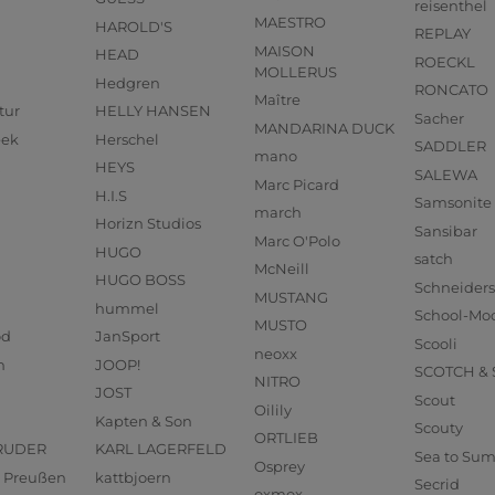
reisenthel
MAESTRO
HAROLD'S
REPLAY
MAISON
HEAD
ROECKL
MOLLERUS
Hedgren
RONCATO
Maître
tur
HELLY HANSEN
Sacher
MANDARINA DUCK
eek
Herschel
SADDLER
mano
HEYS
SALEWA
Marc Picard
H.I.S
Samsonite
march
Horizn Studios
Sansibar
Marc O'Polo
HUGO
satch
McNeill
HUGO BOSS
Schneider
MUSTANG
hummel
School-Mo
MUSTO
od
JanSport
Scooli
neoxx
n
JOOP!
SCOTCH &
NITRO
JOST
Scout
Oilily
Kapten & Son
Scouty
ORTLIEB
RUDER
KARL LAGERFELD
Sea to Su
Osprey
us Preußen
kattbjoern
Secrid
oxmox