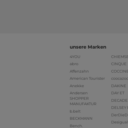
unsere Marken
4YOU
CHIEMS
abro
CINQUE
Affenzahn
COCCIN
American Tourister
coocazo
Anekke
DAKINE
Andersen
DAY ET
SHOPPER
DECADE
MANUFAKTUR
DELSEY 
b.belt
DerDieD
BECKMANN
Desigual
Bench.