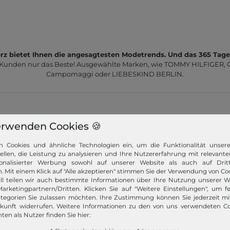
z bietet Ihnen die angesagtesten Modetrends. Und das 365 Tage
 Kunden nur das Beste! Ausgewählte Marken, wie TOMMY HILFIGER, Ca
Campomaggi oder LIEBESKIND BERLIN.
erwenden Cookies 🍪
n Cookies und ähnliche Technologien ein, um die Funktionalität unser
Schneller Versand!
tellen, die Leistung zu analysieren und Ihre Nutzererfahrung mit relevante
onalisierter Werbung sowohl auf unserer Website als auch auf Dritt
Wir versenden Ihre Bestellung schnell per
. Mit einem Klick auf "Alle akzeptieren" stimmen Sie der Verwendung von Coo
Premiumversand.
ll teilen wir auch bestimmte Informationen über Ihre Nutzung unserer W
arketingpartnern/Dritten. Klicken Sie auf "Weitere Einstellungen", um fe
tegorien Sie zulassen möchten. Ihre Zustimmung können Sie jederzeit m
Mehr dazu!
ukunft widerrufen. Weitere Informationen zu den von uns verwendeten C
ten als Nutzer finden Sie hier: