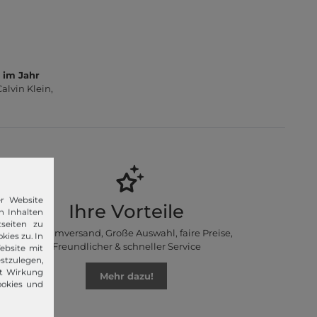
 im Jahr
lvin Klein,
er Website
Ihre Vorteile
n Inhalten
seiten zu
Premiumversand, Große Auswahl, faire Preise,
kies zu. In
Freundlicher & schneller Service
ebsite mit
stzulegen,
it Wirkung
Mehr dazu!
ookies und