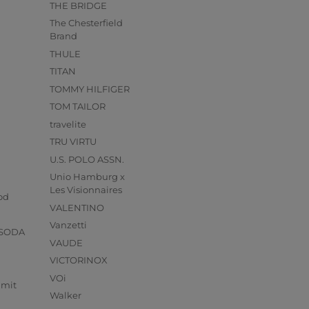
THE BRIDGE
The Chesterfield
Brand
THULE
TITAN
TOMMY HILFIGER
TOM TAILOR
travelite
TRU VIRTU
U.S. POLO ASSN.
Unio Hamburg x
s
Les Visionnaires
od
VALENTINO
Vanzetti
 SODA
VAUDE
VICTORINOX
VOi
mmit
Walker