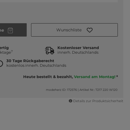
Wunschliste
he
ertig
Kostenloser Versand
7
rktage
innerh. Deutschlands
30 Tage Rückgaberecht
kostenlos innerh. Deutschlands
Heute bestellt & bezahlt,
Versand am Montag!
8
modeherz ID: 172576
|
Artikel Nr.: 7217 220 W120
Details zur Produktsicherheit