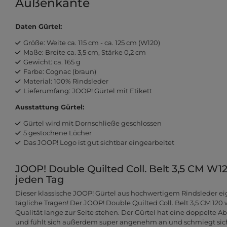
Außenkante
Daten Gürtel:
Größe: Weite ca. 115 cm - ca. 125 cm (W120)
Maße: Breite ca. 3,5 cm, Stärke 0,2 cm
Gewicht: ca. 165 g
Farbe: Cognac (braun)
Material: 100% Rindsleder
Lieferumfang: JOOP! Gürtel mit Etikett
Ausstattung Gürtel:
Gürtel wird mit Dornschließe geschlossen
5 gestochene Löcher
Das JOOP! Logo ist gut sichtbar eingearbeitet
JOOP! Double Quilted Coll. Belt 3,5 CM W120
jeden Tag
Dieser klassische JOOP! Gürtel aus hochwertigem Rindsleder eig
tägliche Tragen! Der JOOP! Double Quilted Coll. Belt 3,5 CM 120
Qualität lange zur Seite stehen. Der Gürtel hat eine doppelte
und fühlt sich außerdem super angenehm an und schmiegt sich