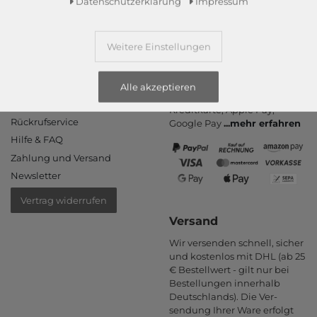
Daten­schutz­erklärung
Impressum
Weitere Einstellungen
Informationen
Zahlungsarten
PayPal, Kauf auf Rechnung,
Kontakt
Alle akzeptieren
Amazon Pay, Vor­kasse,
Rücksendung
Kredit­karte, Apple Pay,
Rückrufservice
Google Pay
...
mehr erfahren
Hilfe & FAQ
Zahlung und Versand
Newsletter
Vertrag widerrufen
Versand
Wir versenden schnell, sicher
und kostenlos mit DHL (ab 25
€ Bestell­wert - gilt nur bei
Bestel­lungen inner­halb
Deutsch­lands). Die Ver­
sendung Ihrer Ware er­folgt