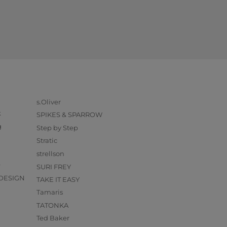
s.Oliver
k
SPIKES & SPARROW
g
Step by Step
Stratic
strellson
O
SURI FREY
DESIGN
TAKE IT EASY
Tamaris
TATONKA
Ted Baker