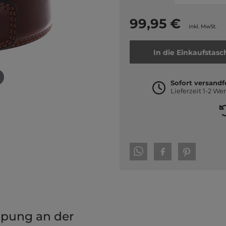
99,95 €
inkl. MwSt.
In die Einkaufstasc
Sofort versandf
Lieferzeit 1-2 We
ppung an der