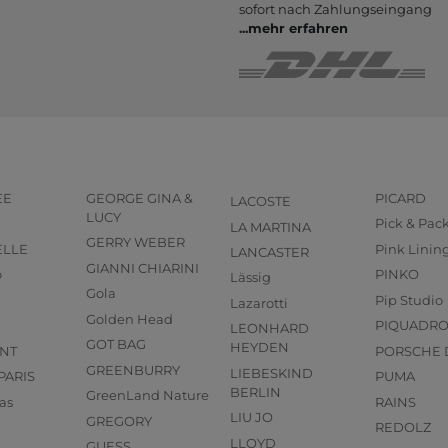
sofort nach Zahlungs­eingang
...
mehr erfahren
EE
GEORGE GINA &
PICARD
LACOSTE
LUCY
Pick & Pac
LA MARTINA
GERRY WEBER
ELLE
Pink Linin
LANCASTER
GIANNI CHIARINI
o
PINKO
Lässig
Gola
Pip Studio
Lazarotti
Golden Head
PIQUADR
LEONHARD
GOT BAG
HEYDEN
NT
PORSCHE 
GREENBURRY
LIEBESKIND
PARIS
PUMA
BERLIN
GreenLand Nature
as
RAINS
LIU JO
GREGORY
REDOLZ
LLOYD
GUESS