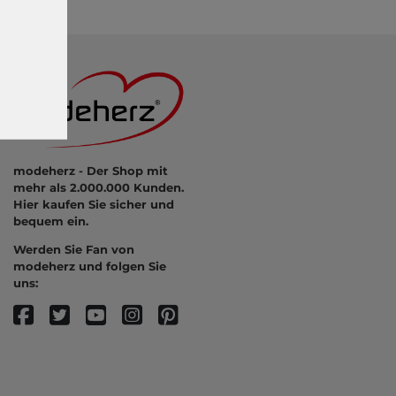
modeherz - Der Shop mit
mehr als 2.000.000 Kunden.
Hier kaufen Sie sicher und
bequem ein.
Werden Sie Fan von
modeherz und folgen Sie
uns: