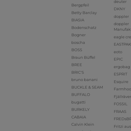
deuter
Bergpfeil
DKNY
Betty Barclay
doppler
BIASIA
doppler
Bodenschatz
Manufak
Bogner
eagle cr
boscha
EASTPAK
BOSS
eoto
Braun Büffel
EPIC
BREE
ergobag
BRIC'S
ESPRIT
bruno banani
Esquire
BUCKLE & SEAM
Farmho
BUFFALO
Fjällräve
bugatti
FOSSIL
BURKELY
FRAAS
CABAIA
FREDsB
Calvin Klein
Fritzi a