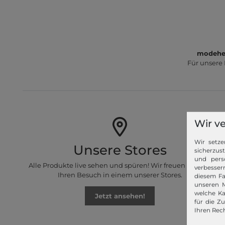
modeher
Für unsere
Wir v
Wir setze
Unsere Stores
sicherzus
und pers
Alle Produkte live sehen und spüren! Wir freuen uns auf
verbessern
Ihren Besuch in einem unserer Stores.
diesem Fa
unseren M
welche Ka
Jetzt ansehen!
für die Z
Ihren Rech