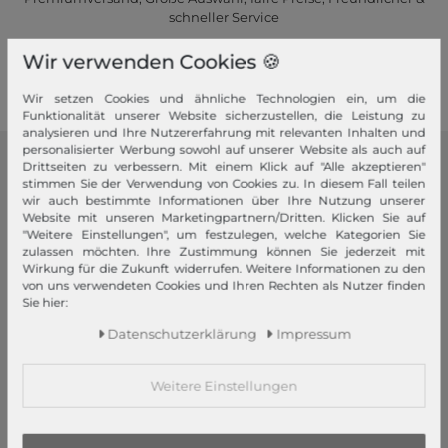
schneller Service
Wir verwenden Cookies 🍪
Mehr dazu!
Wir setzen Cookies und ähnliche Technologien ein, um die
Funktionalität unserer Website sicherzustellen, die Leistung zu
analysieren und Ihre Nutzererfahrung mit relevanten Inhalten und
personalisierter Werbung sowohl auf unserer Website als auch auf
Drittseiten zu verbessern. Mit einem Klick auf "Alle akzeptieren"
modeherz
stimmen Sie der Verwendung von Cookies zu. In diesem Fall teilen
wir auch bestimmte Informationen über Ihre Nutzung unserer
Impressum
Website mit unseren Marketingpartnern/Dritten. Klicken Sie auf
"Weitere Einstellungen", um festzulegen, welche Kategorien Sie
AGB
zulassen möchten. Ihre Zustimmung können Sie jederzeit mit
Widerrufsrecht
Wirkung für die Zukunft widerrufen. Weitere Informationen zu den
von uns verwendeten Cookies und Ihren Rechten als Nutzer finden
Datenschutzerklärung
Sie hier:
Datenschutzeinstellungen
Daten­schutz­erklärung
Impressum
Barrierefreiheitserklärung
Jobs
Weitere Einstellungen
Unsere Stores
Mein Konto