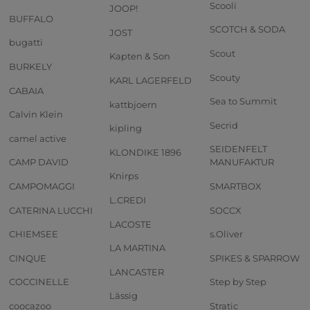
Scooli
JOOP!
BUFFALO
SCOTCH & SODA
JOST
bugatti
Scout
Kapten & Son
BURKELY
Scouty
KARL LAGERFELD
CABAIA
Sea to Summit
kattbjoern
Calvin Klein
Secrid
kipling
camel active
SEIDENFELT
KLONDIKE 1896
CAMP DAVID
MANUFAKTUR
Knirps
CAMPOMAGGI
SMARTBOX
L.CREDI
CATERINA LUCCHI
SOCCX
LACOSTE
CHIEMSEE
s.Oliver
LA MARTINA
CINQUE
SPIKES & SPARROW
LANCASTER
COCCINELLE
Step by Step
Lässig
coocazoo
Stratic