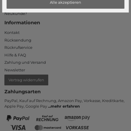
Alle akzeptieren
Login
Neukunde?
Informationen
Kontakt
Rücksendung
Rückrufservice
Hilfe & FAQ
Zahlung und Versand
Newsletter
Vertrag widerrufen
Zahlungsarten
PayPal, Kauf auf Rechnung, Amazon Pay, Vor­kasse, Kredit­karte,
Apple Pay, Google Pay
...
mehr erfahren