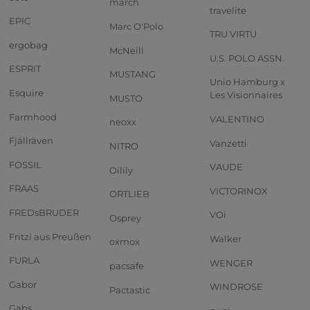
march
travelite
EPIC
Marc O'Polo
TRU VIRTU
ergobag
McNeill
U.S. POLO ASSN.
ESPRIT
MUSTANG
Unio Hamburg x
Esquire
Les Visionnaires
MUSTO
Farmhood
VALENTINO
neoxx
Fjällräven
Vanzetti
NITRO
FOSSIL
VAUDE
Oilily
FRAAS
VICTORINOX
ORTLIEB
FREDsBRUDER
VOi
Osprey
Fritzi aus Preußen
Walker
oxmox
FURLA
WENGER
pacsafe
Gabor
WINDROSE
Pactastic
Gabs