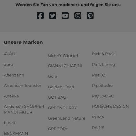
Werden Sie Fan von modeherz und folgen Sie uns:
unsere Marken
4YOU
Pick & Pack
GERRY WEBER
abro
Pink Lining
GIANNI CHIARINI
Affenzahn
PINKO
Gola
American Tourister
Pip Studio
Golden Head
Anekke
PIQUADRO
GOT BAG
Andersen SHOPPER
PORSCHE DESIGN
GREENBURRY
MANUFAKTUR
PUMA
GreenLand Nature
b.belt
RAINS
GREGORY
BECKMANN