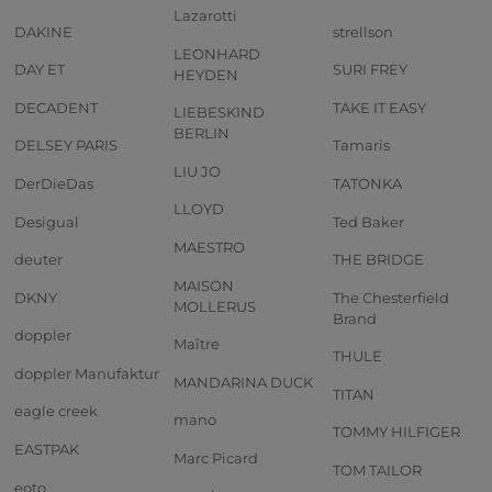
Lazarotti
DAKINE
strellson
LEONHARD
DAY ET
SURI FREY
HEYDEN
DECADENT
TAKE IT EASY
LIEBESKIND
BERLIN
DELSEY PARIS
Tamaris
LIU JO
DerDieDas
TATONKA
LLOYD
Desigual
Ted Baker
MAESTRO
deuter
THE BRIDGE
MAISON
DKNY
The Chesterfield
MOLLERUS
Brand
doppler
Maître
THULE
doppler Manufaktur
MANDARINA DUCK
TITAN
eagle creek
mano
TOMMY HILFIGER
EASTPAK
Marc Picard
TOM TAILOR
eoto