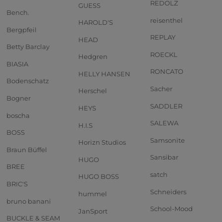
REDOLZ
GUESS
Bench.
reisenthel
HAROLD'S
Bergpfeil
REPLAY
HEAD
Betty Barclay
ROECKL
Hedgren
BIASIA
RONCATO
HELLY HANSEN
Bodenschatz
Sacher
Herschel
Bogner
SADDLER
HEYS
boscha
SALEWA
H.I.S
BOSS
Samsonite
Horizn Studios
Braun Büffel
Sansibar
HUGO
BREE
satch
HUGO BOSS
BRIC'S
Schneiders
hummel
bruno banani
School-Mood
JanSport
BUCKLE & SEAM