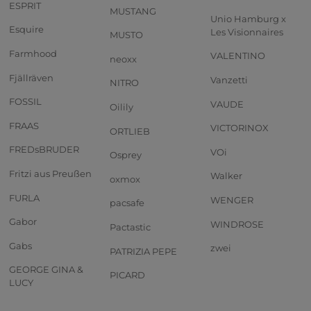
ESPRIT
MUSTANG
Unio Hamburg x
Esquire
Les Visionnaires
MUSTO
Farmhood
VALENTINO
neoxx
Fjällräven
Vanzetti
NITRO
FOSSIL
VAUDE
Oilily
FRAAS
VICTORINOX
ORTLIEB
FREDsBRUDER
VOi
Osprey
Fritzi aus Preußen
Walker
oxmox
FURLA
WENGER
pacsafe
Gabor
WINDROSE
Pactastic
Gabs
zwei
PATRIZIA PEPE
GEORGE GINA &
PICARD
LUCY