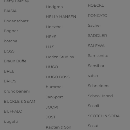
Betty Barclay
ROECKL
Hedgren
BIASIA
RONCATO
HELLY HANSEN
Bodenschatz
Sacher
Herschel
Bogner
SADDLER
HEYS
boscha
SALEWA
H.I.S
BOSS
Samsonite
Horizn Studios
Braun Büffel
Sansibar
HUGO
BREE
satch
HUGO BOSS
BRIC'S
Schneiders
hummel
bruno banani
School-Mood
JanSport
BUCKLE & SEAM
Scooli
JOOP!
BUFFALO
SCOTCH & SODA
JOST
bugatti
Scout
Kapten & Son