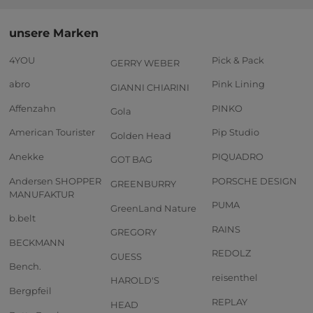
unsere Marken
4YOU
Pick & Pack
GERRY WEBER
abro
Pink Lining
GIANNI CHIARINI
Affenzahn
PINKO
Gola
American Tourister
Pip Studio
Golden Head
Anekke
PIQUADRO
GOT BAG
Andersen SHOPPER
PORSCHE DESIGN
GREENBURRY
MANUFAKTUR
PUMA
GreenLand Nature
b.belt
RAINS
GREGORY
BECKMANN
REDOLZ
GUESS
Bench.
reisenthel
HAROLD'S
Bergpfeil
REPLAY
HEAD