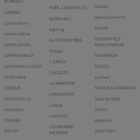
BURKELY
Scouty
KARL LAGERFELD
CABAIA
Sea to Summit
kattbjoern
Calvin Klein
Secrid
kipling
camel active
SEIDENFELT
KLONDIKE 1896
CAMP DAVID
MANUFAKTUR
Knirps
CAMPOMAGGI
SMARTBOX
L.CREDI
CATERINA LUCCHI
SOCCX
LACOSTE
CHIEMSEE
s.Oliver
LA MARTINA
CINQUE
SPIKES & SPARROW
LANCASTER
COCCINELLE
Step by Step
Lässig
coocazoo
Stratic
Lazarotti
DAKINE
strellson
LEONHARD
DAY ET
SURI FREY
HEYDEN