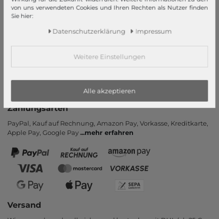
von uns verwendeten Cookies und Ihren Rechten als Nutzer finden
Kontakt
Sie hier:
Rücksendung
Daten­schutz­erklärung
Impressum
Rückrufservice
Hilfe & FAQ
Weitere Einstellungen
Zahlung und Versand
Newsletter
Vertrag widerrufen
Alle akzeptieren
Zahlungsarten
PayPal, Kauf auf Rechnung, Amazon Pay, Vor­kasse, Kredit­karte,
Apple Pay, Google Pay
...
mehr erfahren
Versand