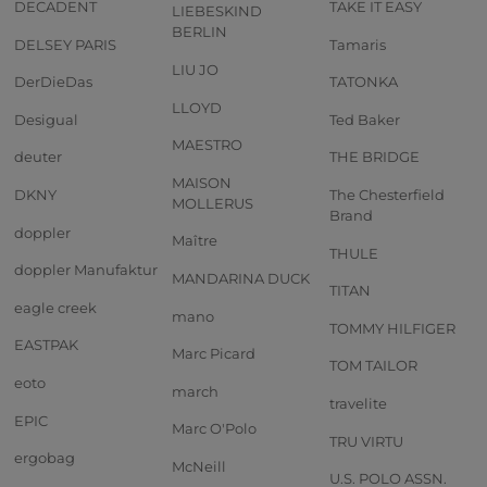
DECADENT
TAKE IT EASY
LIEBESKIND
BERLIN
DELSEY PARIS
Tamaris
LIU JO
DerDieDas
TATONKA
LLOYD
Desigual
Ted Baker
MAESTRO
deuter
THE BRIDGE
MAISON
DKNY
The Chesterfield
MOLLERUS
Brand
doppler
Maître
THULE
doppler Manufaktur
MANDARINA DUCK
TITAN
eagle creek
mano
TOMMY HILFIGER
EASTPAK
Marc Picard
TOM TAILOR
eoto
march
travelite
EPIC
Marc O'Polo
TRU VIRTU
ergobag
McNeill
U.S. POLO ASSN.