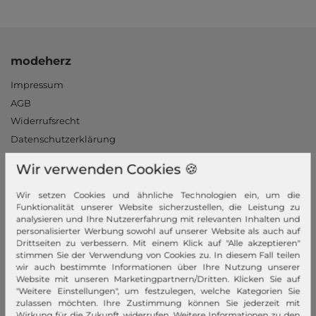
modeherz
Impressum
AGB
Widerrufsrecht
Datenschutzerklärung
Datenschutzeinstellungen
Wir verwenden Cookies 🍪
Barrierefreiheitserklärung
Jobs
Wir setzen Cookies und ähnliche Technologien ein, um die
Funktionalität unserer Website sicherzustellen, die Leistung zu
Unsere Stores
analysieren und Ihre Nutzererfahrung mit relevanten Inhalten und
personalisierter Werbung sowohl auf unserer Website als auch auf
Mein Konto
Drittseiten zu verbessern. Mit einem Klick auf "Alle akzeptieren"
stimmen Sie der Verwendung von Cookies zu. In diesem Fall teilen
Login
wir auch bestimmte Informationen über Ihre Nutzung unserer
Website mit unseren Marketingpartnern/Dritten. Klicken Sie auf
Neukunde?
"Weitere Einstellungen", um festzulegen, welche Kategorien Sie
zulassen möchten. Ihre Zustimmung können Sie jederzeit mit
Informationen
Wirkung für die Zukunft widerrufen. Weitere Informationen zu den