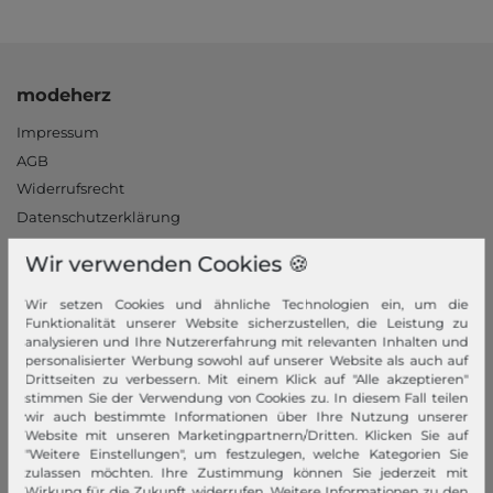
modeherz
Impressum
AGB
Widerrufsrecht
Datenschutzerklärung
Datenschutzeinstellungen
Wir verwenden Cookies 🍪
Barrierefreiheitserklärung
Jobs
Wir setzen Cookies und ähnliche Technologien ein, um die
Funktionalität unserer Website sicherzustellen, die Leistung zu
Unsere Stores
analysieren und Ihre Nutzererfahrung mit relevanten Inhalten und
personalisierter Werbung sowohl auf unserer Website als auch auf
Mein Konto
Drittseiten zu verbessern. Mit einem Klick auf "Alle akzeptieren"
stimmen Sie der Verwendung von Cookies zu. In diesem Fall teilen
Login
wir auch bestimmte Informationen über Ihre Nutzung unserer
Website mit unseren Marketingpartnern/Dritten. Klicken Sie auf
Neukunde?
"Weitere Einstellungen", um festzulegen, welche Kategorien Sie
zulassen möchten. Ihre Zustimmung können Sie jederzeit mit
Informationen
Wirkung für die Zukunft widerrufen. Weitere Informationen zu den