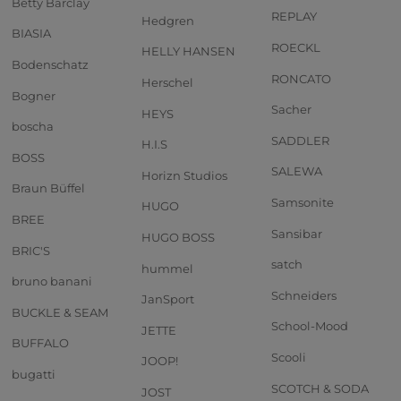
Betty Barclay
REPLAY
Hedgren
BIASIA
ROECKL
HELLY HANSEN
Bodenschatz
RONCATO
Herschel
Bogner
Sacher
HEYS
boscha
SADDLER
H.I.S
BOSS
SALEWA
Horizn Studios
Braun Büffel
Samsonite
HUGO
BREE
Sansibar
HUGO BOSS
BRIC'S
satch
hummel
bruno banani
Schneiders
JanSport
BUCKLE & SEAM
School-Mood
JETTE
BUFFALO
Scooli
JOOP!
bugatti
SCOTCH & SODA
JOST