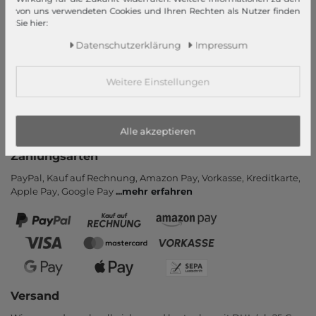
von uns verwendeten Cookies und Ihren Rechten als Nutzer finden
Kontakt
Sie hier:
Rücksendung
Daten­schutz­erklärung
Impressum
Rückrufservice
Hilfe & FAQ
Weitere Einstellungen
Zahlung und Versand
Newsletter
Vertrag widerrufen
Alle akzeptieren
Zahlungsarten
PayPal, Kauf auf Rechnung, Amazon Pay, Vor­kasse, Kredit­karte,
Apple Pay, Google Pay
...
mehr erfahren
Versand