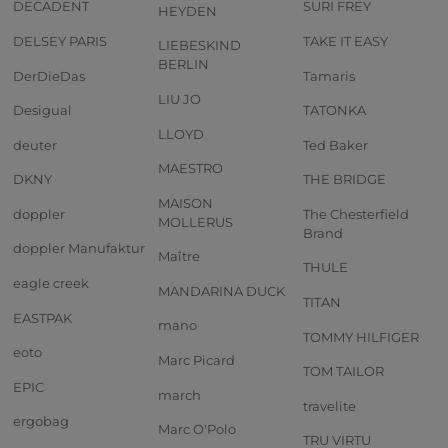
DECADENT
SURI FREY
HEYDEN
DELSEY PARIS
TAKE IT EASY
LIEBESKIND
BERLIN
DerDieDas
Tamaris
LIU JO
Desigual
TATONKA
LLOYD
deuter
Ted Baker
MAESTRO
DKNY
THE BRIDGE
MAISON
doppler
The Chesterfield
MOLLERUS
Brand
doppler Manufaktur
Maître
THULE
eagle creek
MANDARINA DUCK
TITAN
EASTPAK
mano
TOMMY HILFIGER
eoto
Marc Picard
TOM TAILOR
EPIC
march
travelite
ergobag
Marc O'Polo
TRU VIRTU