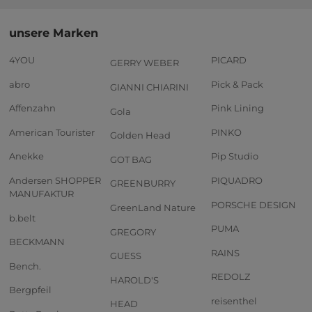
unsere Marken
4YOU
PICARD
GERRY WEBER
abro
Pick & Pack
GIANNI CHIARINI
Affenzahn
Pink Lining
Gola
American Tourister
PINKO
Golden Head
Anekke
Pip Studio
GOT BAG
Andersen SHOPPER
PIQUADRO
GREENBURRY
MANUFAKTUR
PORSCHE DESIGN
GreenLand Nature
b.belt
PUMA
GREGORY
BECKMANN
RAINS
GUESS
Bench.
REDOLZ
HAROLD'S
Bergpfeil
reisenthel
HEAD