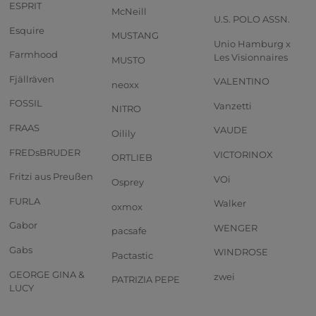
ESPRIT
McNeill
U.S. POLO ASSN.
Esquire
MUSTANG
Unio Hamburg x
Farmhood
Les Visionnaires
MUSTO
Fjällräven
VALENTINO
neoxx
FOSSIL
Vanzetti
NITRO
FRAAS
VAUDE
Oilily
FREDsBRUDER
VICTORINOX
ORTLIEB
Fritzi aus Preußen
VOi
Osprey
FURLA
Walker
oxmox
Gabor
WENGER
pacsafe
Gabs
WINDROSE
Pactastic
GEORGE GINA &
zwei
PATRIZIA PEPE
LUCY