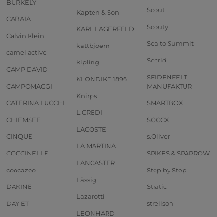
BURKELY
Scout
Kapten & Son
CABAIA
Scouty
KARL LAGERFELD
Calvin Klein
Sea to Summit
kattbjoern
camel active
Secrid
kipling
CAMP DAVID
SEIDENFELT
KLONDIKE 1896
CAMPOMAGGI
MANUFAKTUR
Knirps
CATERINA LUCCHI
SMARTBOX
L.CREDI
CHIEMSEE
SOCCX
LACOSTE
CINQUE
s.Oliver
LA MARTINA
COCCINELLE
SPIKES & SPARROW
LANCASTER
coocazoo
Step by Step
Lässig
DAKINE
Stratic
Lazarotti
DAY ET
strellson
LEONHARD