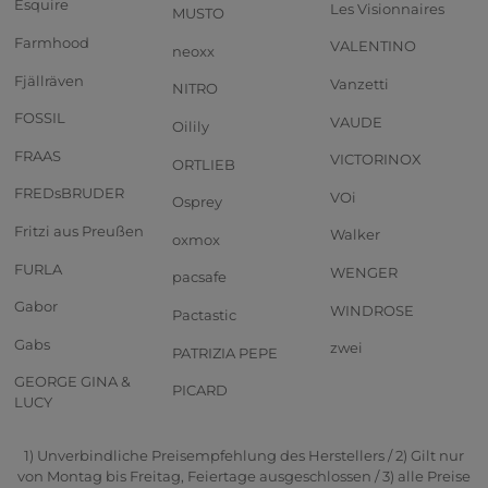
Esquire
Les Visionnaires
MUSTO
Farmhood
VALENTINO
neoxx
Fjällräven
Vanzetti
NITRO
FOSSIL
VAUDE
Oilily
FRAAS
VICTORINOX
ORTLIEB
FREDsBRUDER
VOi
Osprey
Fritzi aus Preußen
Walker
oxmox
FURLA
WENGER
pacsafe
Gabor
WINDROSE
Pactastic
Gabs
zwei
PATRIZIA PEPE
GEORGE GINA &
PICARD
LUCY
1) Unverbindliche Preisempfehlung des Herstellers / 2) Gilt nur
von Montag bis Freitag, Feiertage ausgeschlossen / 3) alle Preise