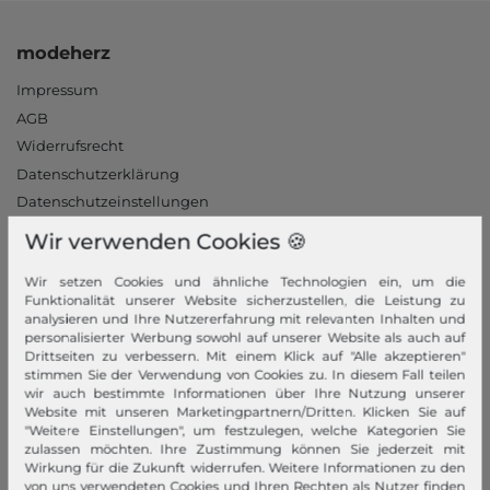
modeherz
Impressum
AGB
Widerrufsrecht
Datenschutzerklärung
Datenschutzeinstellungen
Barrierefreiheitserklärung
Wir verwenden Cookies 🍪
Jobs
Wir setzen Cookies und ähnliche Technologien ein, um die
Unsere Stores
Funktionalität unserer Website sicherzustellen, die Leistung zu
analysieren und Ihre Nutzererfahrung mit relevanten Inhalten und
Mein Konto
personalisierter Werbung sowohl auf unserer Website als auch auf
Drittseiten zu verbessern. Mit einem Klick auf "Alle akzeptieren"
Login
stimmen Sie der Verwendung von Cookies zu. In diesem Fall teilen
wir auch bestimmte Informationen über Ihre Nutzung unserer
Neukunde?
Website mit unseren Marketingpartnern/Dritten. Klicken Sie auf
Informationen
"Weitere Einstellungen", um festzulegen, welche Kategorien Sie
zulassen möchten. Ihre Zustimmung können Sie jederzeit mit
Wirkung für die Zukunft widerrufen. Weitere Informationen zu den
Kontakt
von uns verwendeten Cookies und Ihren Rechten als Nutzer finden