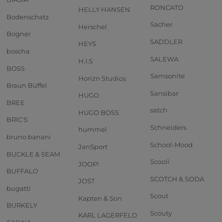
RONCATO
HELLY HANSEN
Bodenschatz
Sacher
Herschel
Bogner
SADDLER
HEYS
boscha
SALEWA
H.I.S
BOSS
Samsonite
Horizn Studios
Braun Büffel
Sansibar
HUGO
BREE
satch
HUGO BOSS
BRIC'S
Schneiders
hummel
bruno banani
School-Mood
JanSport
BUCKLE & SEAM
Scooli
JOOP!
BUFFALO
SCOTCH & SODA
JOST
bugatti
Scout
Kapten & Son
BURKELY
Scouty
KARL LAGERFELD