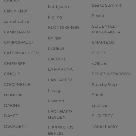
CABAIA
Sea to Summit
kattbjoern
Calvin Klein
Secrid
kipling
camel active
SEIDENFELT
KLONDIKE 1896
CAMP DAVID
MANUFAKTUR
Knirps
CAMPOMAGGI
SMARTBOX
L.CREDI
CATERINA LUCCHI
SOCCX
LACOSTE
CHIEMSEE
s.Oliver
LA MARTINA
CINQUE
SPIKES & SPARROW
LANCASTER
COCCINELLE
Step by Step
Lässig
coocazoo
Stratic
Lazarotti
DAKINE
strellson
LEONHARD
DAY ET
SURI FREY
HEYDEN
DECADENT
TAKE IT EASY
LIEBESKIND
BERLIN