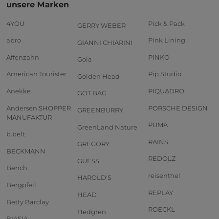
unsere Marken
4YOU
Pick & Pack
GERRY WEBER
abro
Pink Lining
GIANNI CHIARINI
Affenzahn
PINKO
Gola
American Tourister
Pip Studio
Golden Head
Anekke
PIQUADRO
GOT BAG
Andersen SHOPPER
PORSCHE DESIGN
GREENBURRY
MANUFAKTUR
PUMA
GreenLand Nature
b.belt
RAINS
GREGORY
BECKMANN
REDOLZ
GUESS
Bench.
reisenthel
HAROLD'S
Bergpfeil
REPLAY
HEAD
Betty Barclay
ROECKL
Hedgren
BIASIA