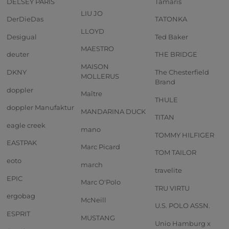
DELSEY PARIS
Tamaris
LIU JO
DerDieDas
TATONKA
LLOYD
Desigual
Ted Baker
MAESTRO
deuter
THE BRIDGE
MAISON
DKNY
The Chesterfield
MOLLERUS
Brand
doppler
Maître
THULE
doppler Manufaktur
MANDARINA DUCK
TITAN
eagle creek
mano
TOMMY HILFIGER
EASTPAK
Marc Picard
TOM TAILOR
eoto
march
travelite
EPIC
Marc O'Polo
TRU VIRTU
ergobag
McNeill
U.S. POLO ASSN.
ESPRIT
MUSTANG
Unio Hamburg x