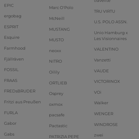
travelite
EPIC
Marc O'Polo
TRU VIRTU
ergobag
McNeill
U.S. POLO ASSN.
ESPRIT
MUSTANG
Unio Hamburg x
Esquire
Les Visionnaires
MUSTO
Farmhood
VALENTINO
neoxx
Fjällräven
Vanzetti
NITRO
FOSSIL
VAUDE
Oilily
FRAAS
VICTORINOX
ORTLIEB
FREDsBRUDER
VOi
Osprey
Fritzi aus Preußen
Walker
oxmox
FURLA
WENGER
pacsafe
Gabor
WINDROSE
Pactastic
Gabs
zwei
PATRIZIA PEPE