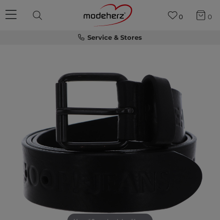
0
0
Service & Stores