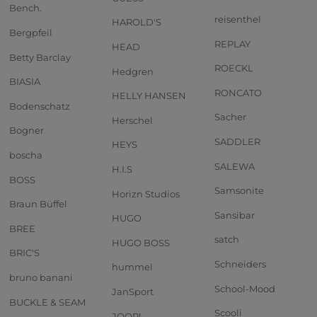
Bench.
reisenthel
HAROLD'S
Bergpfeil
REPLAY
HEAD
Betty Barclay
ROECKL
Hedgren
BIASIA
RONCATO
HELLY HANSEN
Bodenschatz
Sacher
Herschel
Bogner
SADDLER
HEYS
boscha
SALEWA
H.I.S
BOSS
Samsonite
Horizn Studios
Braun Büffel
Sansibar
HUGO
BREE
satch
HUGO BOSS
BRIC'S
Schneiders
hummel
bruno banani
School-Mood
JanSport
BUCKLE & SEAM
Scooli
JOOP!