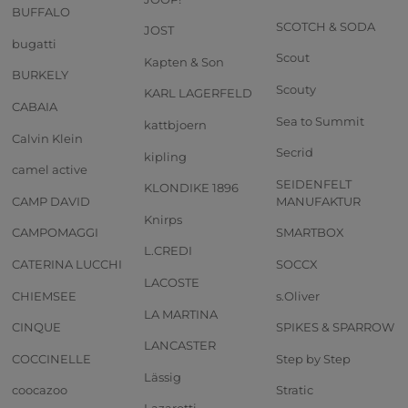
BUFFALO
SCOTCH & SODA
JOST
bugatti
Scout
Kapten & Son
BURKELY
Scouty
KARL LAGERFELD
CABAIA
Sea to Summit
kattbjoern
Calvin Klein
Secrid
kipling
camel active
SEIDENFELT
KLONDIKE 1896
CAMP DAVID
MANUFAKTUR
Knirps
CAMPOMAGGI
SMARTBOX
L.CREDI
CATERINA LUCCHI
SOCCX
LACOSTE
CHIEMSEE
s.Oliver
LA MARTINA
CINQUE
SPIKES & SPARROW
LANCASTER
COCCINELLE
Step by Step
Lässig
coocazoo
Stratic