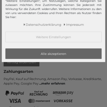
"Weitere Einstellungen", um festzulegen, welche Kategorien Sie
Login
zulassen möchten. Ihre Zustimmung können Sie jederzeit mit
Neukunde?
Wirkung für die Zukunft widerrufen. Weitere Informationen zu den
von uns verwendeten Cookies und Ihren Rechten als Nutzer finden
Informationen
Sie hier:
Kontakt
Daten­schutz­erklärung
Impressum
Rücksendung
Rückrufservice
Weitere Einstellungen
Hilfe & FAQ
Zahlung und Versand
Alle akzeptieren
Newsletter
Vertrag widerrufen
Zahlungsarten
PayPal, Kauf auf Rechnung, Amazon Pay, Vor­kasse, Kredit­karte,
Apple Pay, Google Pay
...
mehr erfahren