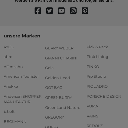
Werden Sie Fan von modeherz und folgen Sie uns:
unsere Marken
4YOU
Pick & Pack
GERRY WEBER
abro
Pink Lining
GIANNI CHIARINI
Affenzahn
PINKO
Gola
American Tourister
Pip Studio
Golden Head
Anekke
PIQUADRO
GOT BAG
Andersen SHOPPER
PORSCHE DESIGN
GREENBURRY
MANUFAKTUR
PUMA
GreenLand Nature
b.belt
RAINS
GREGORY
BECKMANN
REDOLZ
GUESS