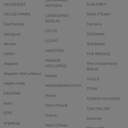
LEONHARD
DECADENT
SURI FREY
HEYDEN
DELSEY PARIS
TAKE IT EASY
LIEBESKIND
BERLIN
DerDieDas
Tamaris
LIU JO
Desigual
TATONKA
LLOYD
deuter
Ted Baker
MAESTRO
DKNY
THE BRIDGE
MAISON
doppler
The Chesterfield
MOLLERUS
Brand
doppler Manufaktur
Maître
THULE
eagle creek
MANDARINA DUCK
TITAN
EASTPAK
mano
TOMMY HILFIGER
eoto
Marc Picard
TOM TAILOR
EPIC
march
travelite
ergobag
Marc O'Polo