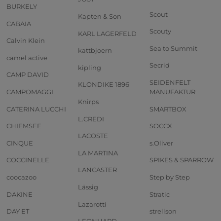
BURKELY
Scout
Kapten & Son
CABAIA
Scouty
KARL LAGERFELD
Calvin Klein
Sea to Summit
kattbjoern
camel active
Secrid
kipling
CAMP DAVID
SEIDENFELT
KLONDIKE 1896
CAMPOMAGGI
MANUFAKTUR
Knirps
CATERINA LUCCHI
SMARTBOX
L.CREDI
CHIEMSEE
SOCCX
LACOSTE
CINQUE
s.Oliver
LA MARTINA
COCCINELLE
SPIKES & SPARROW
LANCASTER
coocazoo
Step by Step
Lässig
DAKINE
Stratic
Lazarotti
DAY ET
strellson