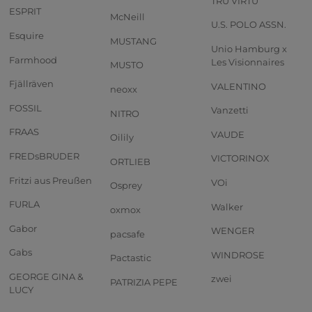
TRU VIRTU
ESPRIT
McNeill
U.S. POLO ASSN.
Esquire
MUSTANG
Unio Hamburg x
Farmhood
Les Visionnaires
MUSTO
Fjällräven
VALENTINO
neoxx
FOSSIL
Vanzetti
NITRO
FRAAS
VAUDE
Oilily
FREDsBRUDER
VICTORINOX
ORTLIEB
Fritzi aus Preußen
VOi
Osprey
FURLA
Walker
oxmox
Gabor
WENGER
pacsafe
Gabs
WINDROSE
Pactastic
GEORGE GINA &
zwei
PATRIZIA PEPE
LUCY