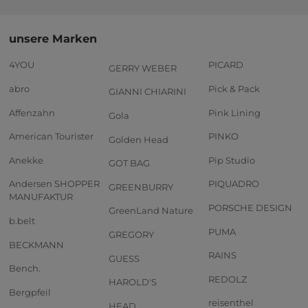
unsere Marken
4YOU
PICARD
GERRY WEBER
abro
Pick & Pack
GIANNI CHIARINI
Affenzahn
Pink Lining
Gola
American Tourister
PINKO
Golden Head
Anekke
Pip Studio
GOT BAG
Andersen SHOPPER
PIQUADRO
GREENBURRY
MANUFAKTUR
PORSCHE DESIGN
GreenLand Nature
b.belt
PUMA
GREGORY
BECKMANN
RAINS
GUESS
Bench.
REDOLZ
HAROLD'S
Bergpfeil
reisenthel
HEAD