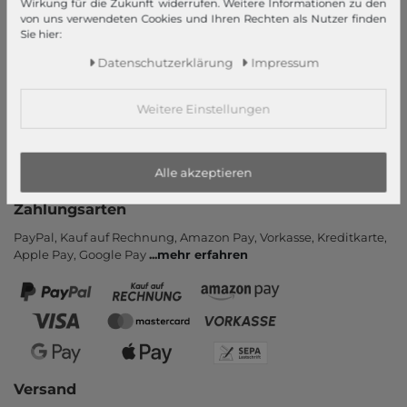
Wirkung für die Zukunft widerrufen. Weitere Informationen zu den
von uns verwendeten Cookies und Ihren Rechten als Nutzer finden
Kontakt
Sie hier:
Rücksendung
Daten­schutz­erklärung
Impressum
Rückrufservice
Hilfe & FAQ
Weitere Einstellungen
Zahlung und Versand
Newsletter
Alle akzeptieren
Vertrag widerrufen
Zahlungsarten
PayPal, Kauf auf Rechnung, Amazon Pay, Vor­kasse, Kredit­karte,
Apple Pay, Google Pay
...
mehr erfahren
Versand