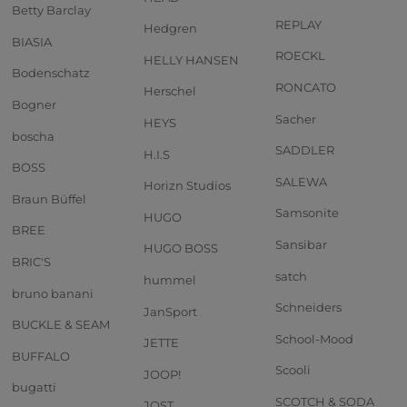
Betty Barclay
REPLAY
Hedgren
BIASIA
ROECKL
HELLY HANSEN
Bodenschatz
RONCATO
Herschel
Bogner
Sacher
HEYS
boscha
SADDLER
H.I.S
BOSS
SALEWA
Horizn Studios
Braun Büffel
Samsonite
HUGO
BREE
Sansibar
HUGO BOSS
BRIC'S
satch
hummel
bruno banani
Schneiders
JanSport
BUCKLE & SEAM
School-Mood
JETTE
BUFFALO
Scooli
JOOP!
bugatti
SCOTCH & SODA
JOST