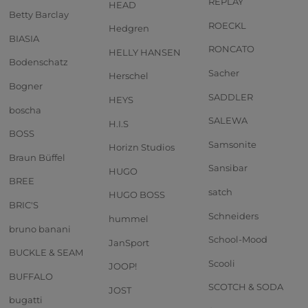
REPLAY
HEAD
Betty Barclay
ROECKL
Hedgren
BIASIA
RONCATO
HELLY HANSEN
Bodenschatz
Sacher
Herschel
Bogner
SADDLER
HEYS
boscha
SALEWA
H.I.S
BOSS
Samsonite
Horizn Studios
Braun Büffel
Sansibar
HUGO
BREE
satch
HUGO BOSS
BRIC'S
Schneiders
hummel
bruno banani
School-Mood
JanSport
BUCKLE & SEAM
Scooli
JOOP!
BUFFALO
SCOTCH & SODA
JOST
bugatti