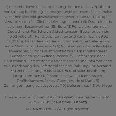
1) Unverbindliche Preisempfehlung des Herstellers / 2) Gilt nur
von Montag bis Freitag, Feiertage ausgeschlossen / 3) alle Preise
verstehen sich inkl. gesetzlicher Mehrwertsteuer und zuzüglich
Versandkosten / 4) Gilt für Lieferungen innerhalb Deutschlands
ab einem Bestellwert von 25,- Euro / 5) Für Lieferungen nach
Deutschland. Für Schweiz & Liechtenstein: Bestellungen bis
10.02 14:00 Uhr. Für Großbritannien und Kanalinseln: 09.02
14:00 Uhr. Für andere Länder: durchschnittliche Lieferzeiten
siehe "Zahlung und Versand". / 6) Nicht auf rabattierte Produkte
anwendbar. Gutschein ist nicht kombinierbar mit anderen
Gutscheinen oder Aktions-Preisen. / 7) Lieferungen nach
Deutschland. Lieferzeiten für andere Länder und Informationen
zur Berechnung des Liefertermins siehe "Zahlung und Versand"
/ 8) Bei Bestellungen bis 16:00 Uhr und Sofortbezahlung
(ausgenommen Lieferländer: Schweiz, Liechtenstein,
Großbritannien, Jersey, Guernsey, Isle of Man) / 9)
Zahlungseingang vorausgesetzt / 10) Lieferzeit: ca. 1–3 Werktage
Unsere Service Hotline: + 49 7129/936640 (Sie erreichen uns: Mo
- Fr 9 - 18 Uhr / deutsches Festnetz)
© 2024 modeherz / All rights reserved.