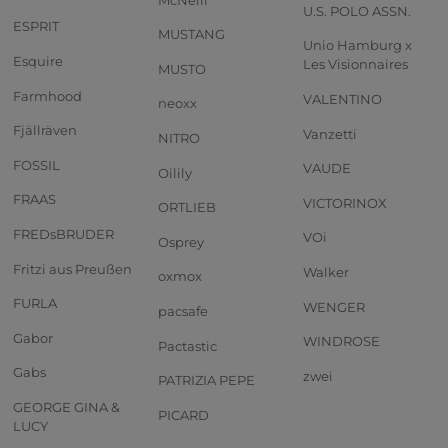
U.S. POLO ASSN.
ESPRIT
MUSTANG
Unio Hamburg x
Esquire
Les Visionnaires
MUSTO
Farmhood
VALENTINO
neoxx
Fjällräven
Vanzetti
NITRO
FOSSIL
VAUDE
Oilily
FRAAS
VICTORINOX
ORTLIEB
FREDsBRUDER
VOi
Osprey
Fritzi aus Preußen
Walker
oxmox
FURLA
WENGER
pacsafe
Gabor
WINDROSE
Pactastic
Gabs
zwei
PATRIZIA PEPE
GEORGE GINA &
PICARD
LUCY