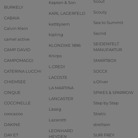
Scout
Kapten & Son
BURKELY
Scouty
KARL LAGERFELD
CABAIA
Sea to Summit
kattbjoern
Calvin Klein
Secrid
kipling
camel active
SEIDENFELT
KLONDIKE 1896
CAMP DAVID
MANUFAKTUR
Knirps
CAMPOMAGGI
SMARTBOX
L.CREDI
CATERINA LUCCHI
SOCCX
LACOSTE
CHIEMSEE
s.Oliver
LA MARTINA
CINQUE
SPIKES & SPARROW
LANCASTER
COCCINELLE
Step by Step
Lässig
coocazoo
Stratic
Lazarotti
DAKINE
strellson
LEONHARD
DAY ET
SURI FREY
HEYDEN