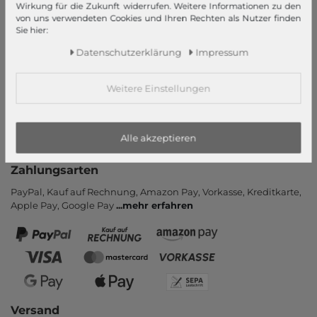
Informationen
Wirkung für die Zukunft widerrufen. Weitere Informationen zu den
von uns verwendeten Cookies und Ihren Rechten als Nutzer finden
Kontakt
Sie hier:
Rücksendung
Daten­schutz­erklärung
Impressum
Rückrufservice
Hilfe & FAQ
Weitere Einstellungen
Zahlung und Versand
Newsletter
Alle akzeptieren
Vertrag widerrufen
Zahlungsarten
PayPal, Kauf auf Rechnung, Amazon Pay, Vor­kasse, Kredit­karte,
Apple Pay, Google Pay
...
mehr erfahren
Versand