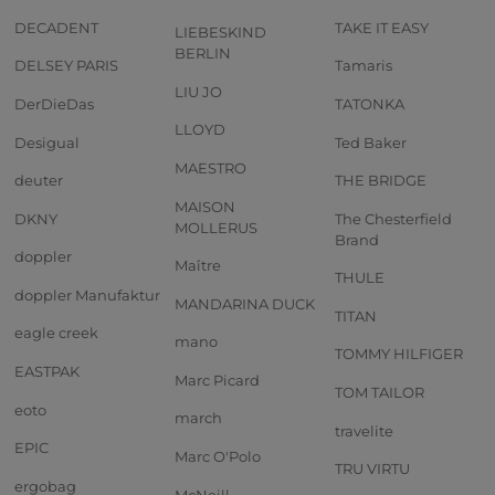
DECADENT
TAKE IT EASY
LIEBESKIND
BERLIN
DELSEY PARIS
Tamaris
LIU JO
DerDieDas
TATONKA
LLOYD
Desigual
Ted Baker
MAESTRO
deuter
THE BRIDGE
MAISON
DKNY
The Chesterfield
MOLLERUS
Brand
doppler
Maître
THULE
doppler Manufaktur
MANDARINA DUCK
TITAN
eagle creek
mano
TOMMY HILFIGER
EASTPAK
Marc Picard
TOM TAILOR
eoto
march
travelite
EPIC
Marc O'Polo
TRU VIRTU
ergobag
McNeill