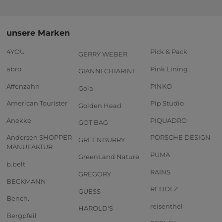
unsere Marken
4YOU
Pick & Pack
GERRY WEBER
abro
Pink Lining
GIANNI CHIARINI
Affenzahn
PINKO
Gola
American Tourister
Pip Studio
Golden Head
Anekke
PIQUADRO
GOT BAG
Andersen SHOPPER
PORSCHE DESIGN
GREENBURRY
MANUFAKTUR
PUMA
GreenLand Nature
b.belt
RAINS
GREGORY
BECKMANN
REDOLZ
GUESS
Bench.
reisenthel
HAROLD'S
Bergpfeil