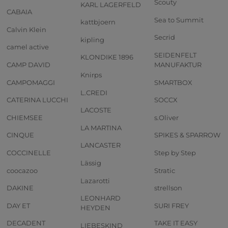
Scouty
KARL LAGERFELD
CABAIA
Sea to Summit
kattbjoern
Calvin Klein
Secrid
kipling
camel active
SEIDENFELT
KLONDIKE 1896
CAMP DAVID
MANUFAKTUR
Knirps
CAMPOMAGGI
SMARTBOX
L.CREDI
CATERINA LUCCHI
SOCCX
LACOSTE
CHIEMSEE
s.Oliver
LA MARTINA
CINQUE
SPIKES & SPARROW
LANCASTER
COCCINELLE
Step by Step
Lässig
coocazoo
Stratic
Lazarotti
DAKINE
strellson
LEONHARD
DAY ET
SURI FREY
HEYDEN
DECADENT
TAKE IT EASY
LIEBESKIND