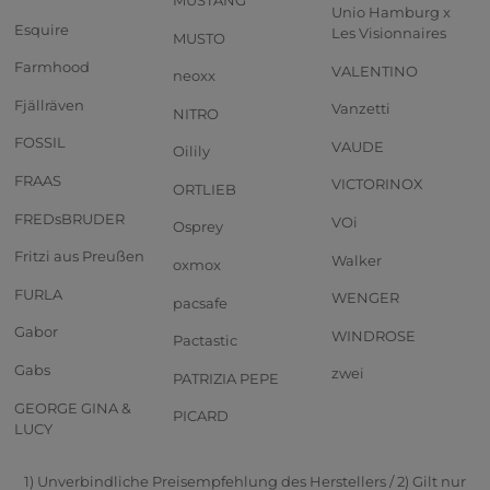
Unio Hamburg x
Esquire
Les Visionnaires
MUSTO
Farmhood
VALENTINO
neoxx
Fjällräven
Vanzetti
NITRO
FOSSIL
VAUDE
Oilily
FRAAS
VICTORINOX
ORTLIEB
FREDsBRUDER
VOi
Osprey
Fritzi aus Preußen
Walker
oxmox
FURLA
WENGER
pacsafe
Gabor
WINDROSE
Pactastic
Gabs
zwei
PATRIZIA PEPE
GEORGE GINA &
PICARD
LUCY
1) Unverbindliche Preisempfehlung des Herstellers / 2) Gilt nur