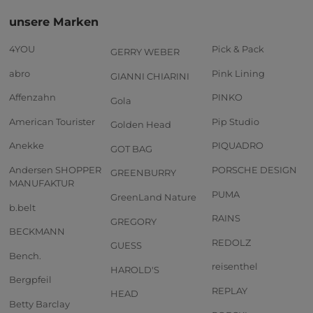
unsere Marken
4YOU
Pick & Pack
GERRY WEBER
abro
Pink Lining
GIANNI CHIARINI
Affenzahn
PINKO
Gola
American Tourister
Pip Studio
Golden Head
Anekke
PIQUADRO
GOT BAG
Andersen SHOPPER
PORSCHE DESIGN
GREENBURRY
MANUFAKTUR
PUMA
GreenLand Nature
b.belt
RAINS
GREGORY
BECKMANN
REDOLZ
GUESS
Bench.
reisenthel
HAROLD'S
Bergpfeil
REPLAY
HEAD
Betty Barclay