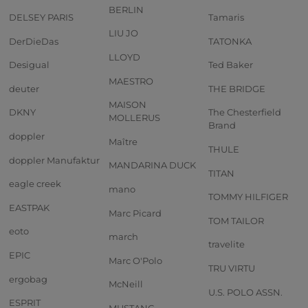
BERLIN
DELSEY PARIS
Tamaris
LIU JO
DerDieDas
TATONKA
LLOYD
Desigual
Ted Baker
MAESTRO
deuter
THE BRIDGE
MAISON
DKNY
The Chesterfield
MOLLERUS
Brand
doppler
Maître
THULE
doppler Manufaktur
MANDARINA DUCK
TITAN
eagle creek
mano
TOMMY HILFIGER
EASTPAK
Marc Picard
TOM TAILOR
eoto
march
travelite
EPIC
Marc O'Polo
TRU VIRTU
ergobag
McNeill
U.S. POLO ASSN.
ESPRIT
MUSTANG