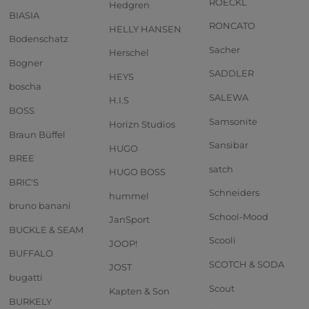
ROECKL
Hedgren
BIASIA
RONCATO
HELLY HANSEN
Bodenschatz
Sacher
Herschel
Bogner
SADDLER
HEYS
boscha
SALEWA
H.I.S
BOSS
Samsonite
Horizn Studios
Braun Büffel
Sansibar
HUGO
BREE
satch
HUGO BOSS
BRIC'S
Schneiders
hummel
bruno banani
School-Mood
JanSport
BUCKLE & SEAM
Scooli
JOOP!
BUFFALO
SCOTCH & SODA
JOST
bugatti
Scout
Kapten & Son
BURKELY