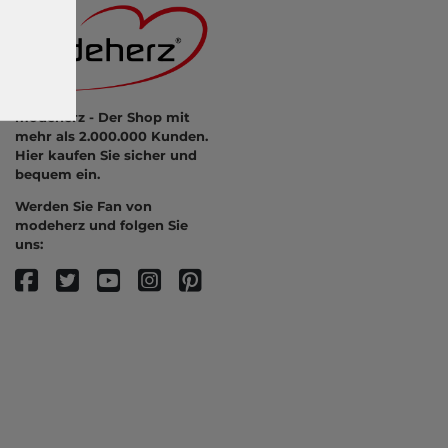
modeherz - Der Shop mit
mehr als 2.000.000 Kunden.
Hier kaufen Sie sicher und
bequem ein.
Werden Sie Fan von
modeherz und folgen Sie
uns: