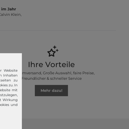
 im Jahr
lvin Klein,
Ihre Vorteile
er Website
Premiumversand, Große Auswahl, faire Preise,
n Inhalten
Freundlicher & schneller Service
seiten zu
kies zu. In
ebsite mit
Mehr dazu!
stzulegen,
it Wirkung
ookies und