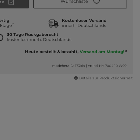
Wunschliste
he
ertig
Kostenloser Versand
7
rktage
innerh. Deutschlands
30 Tage Rückgaberecht
kostenlos innerh. Deutschlands
Heute bestellt & bezahlt,
Versand am Montag!
8
modeherz ID: 173919
|
Artikel Nr.: 7004 10 W90
Details zur Produktsicherheit