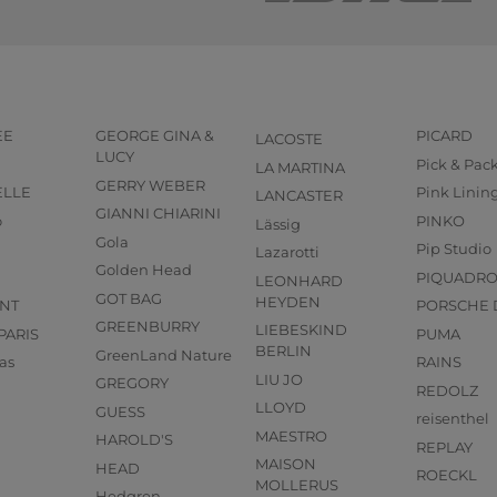
EE
GEORGE GINA &
PICARD
LACOSTE
LUCY
Pick & Pac
LA MARTINA
GERRY WEBER
ELLE
Pink Linin
LANCASTER
GIANNI CHIARINI
o
PINKO
Lässig
Gola
Pip Studio
Lazarotti
Golden Head
PIQUADR
LEONHARD
GOT BAG
HEYDEN
NT
PORSCHE 
GREENBURRY
LIEBESKIND
PARIS
PUMA
BERLIN
GreenLand Nature
as
RAINS
LIU JO
GREGORY
REDOLZ
LLOYD
GUESS
reisenthel
MAESTRO
HAROLD'S
REPLAY
MAISON
HEAD
ROECKL
MOLLERUS
Hedgren