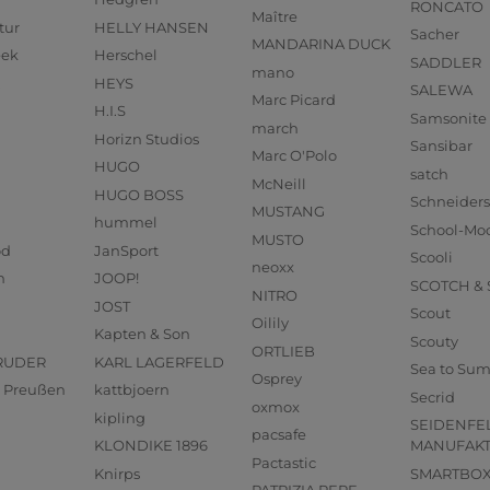
RONCATO
Maître
tur
HELLY HANSEN
Sacher
MANDARINA DUCK
eek
Herschel
SADDLER
mano
HEYS
SALEWA
Marc Picard
H.I.S
Samsonite
march
Horizn Studios
Sansibar
Marc O'Polo
HUGO
satch
McNeill
HUGO BOSS
Schneider
MUSTANG
hummel
School-Mo
MUSTO
od
JanSport
Scooli
neoxx
n
JOOP!
SCOTCH &
NITRO
JOST
Scout
Oilily
Kapten & Son
Scouty
ORTLIEB
RUDER
KARL LAGERFELD
Sea to Su
Osprey
us Preußen
kattbjoern
Secrid
oxmox
kipling
SEIDENFE
pacsafe
KLONDIKE 1896
MANUFAK
Pactastic
Knirps
SMARTBO