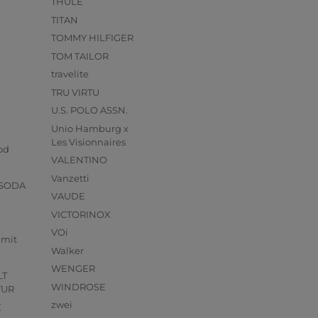
THULE
TITAN
TOMMY HILFIGER
TOM TAILOR
travelite
TRU VIRTU
U.S. POLO ASSN.
Unio Hamburg x
s
Les Visionnaires
od
VALENTINO
Vanzetti
 SODA
VAUDE
VICTORINOX
VOi
mmit
Walker
WENGER
LT
WINDROSE
TUR
zwei
X