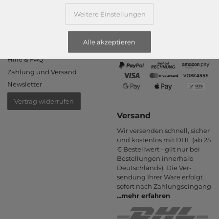
Informationen
Zahlungsarten
Weitere Einstellungen
PayPal, Kauf auf Rechnung,
Kontakt
Amazon Pay, Vor­kasse,
Rücksendung
Kredit­karte, Apple Pay,
Alle akzeptieren
Rückrufservice
Google Pay
...
mehr erfahren
Hilfe & FAQ
Zahlung und Versand
Newsletter
Vertrag widerrufen
Versand
Wir versenden schnell, sicher
und kostenlos mit DHL (ab 25
€ Bestell­wert - gilt nur bei
Bestel­lungen inner­halb
Deutsch­lands). Die Ver­
sendung Ihrer Ware er­folgt
sofort nach Zahlungs­eingang
...
mehr erfahren