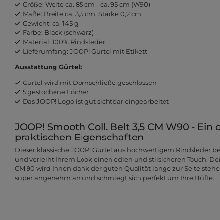
Größe: Weite ca. 85 cm - ca. 95 cm (W90)
Maße: Breite ca. 3,5 cm, Stärke 0,2 cm
Gewicht: ca. 145 g
Farbe: Black (schwarz)
Material: 100% Rindsleder
Lieferumfang: JOOP! Gürtel mit Etikett
Ausstattung Gürtel:
Gürtel wird mit Dornschließe geschlossen
5 gestochene Löcher
Das JOOP! Logo ist gut sichtbar eingearbeitet
JOOP! Smooth Coll. Belt 3,5 CM W90 - Ein 
praktischen Eigenschaften
Dieser klassische JOOP! Gürtel aus hochwertigem Rindsleder bes
und verleiht Ihrem Look einen edlen und stilsicheren Touch. Der
CM 90 wird Ihnen dank der guten Qualität lange zur Seite stehe
super angenehm an und schmiegt sich perfekt um Ihre Hüfte.