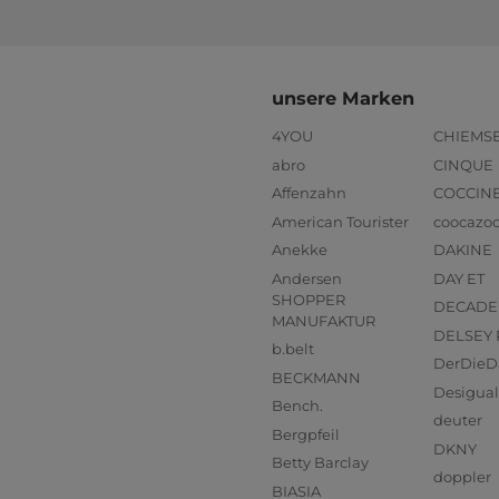
unsere Marken
4YOU
CHIEMS
abro
CINQUE
Affenzahn
COCCIN
American Tourister
coocazo
Anekke
DAKINE
Andersen
DAY ET
SHOPPER
DECADE
MANUFAKTUR
DELSEY 
b.belt
DerDieD
BECKMANN
Desigual
Bench.
deuter
Bergpfeil
DKNY
Betty Barclay
doppler
BIASIA