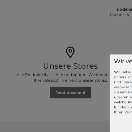
modeher
Für unsere
Wir v
Unsere Stores
Wir setze
Alle Produkte live sehen und spüren! Wir freuen uns auf
sicherzus
Ihren Besuch in einem unserer Stores.
und pers
verbessern
Jetzt ansehen!
diesem Fa
unseren M
welche Ka
für die Z
Ihren Rech