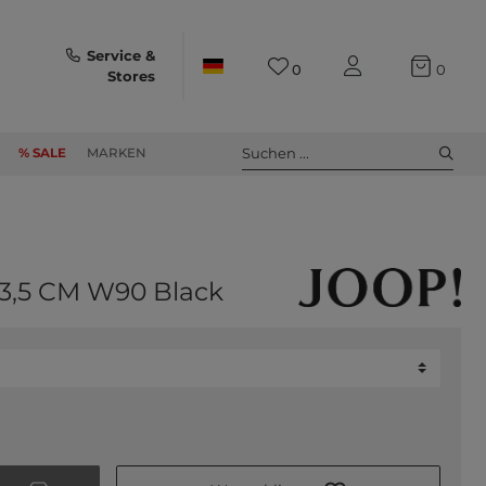
Service &
0
0
Stores
Suchen ...
% SALE
MARKEN
 3,5 CM W90 Black