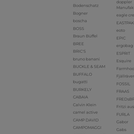
doppler
Bodenschatz
Manufak
Bogner
eagle cr
boscha
EASTPAK
BOSS
eoto
Braun Büffel
EPIC
BREE
ergobag
BRIC'S
ESPRIT
bruno banani
Esquire
BUCKLE & SEAM
Farmho
BUFFALO
Fjällräve
bugatti
FOSSIL
BURKELY
FRAAS
CABAIA
FREDsB
Calvin Klein
Fritzi a
camel active
FURLA
CAMP DAVID
Gabor
CAMPOMAGGI
Gabs