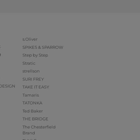
s.Oliver
k
SPIKES & SPARROW
g
Step by Step
Stratic
strellson
O
SURI FREY
DESIGN
TAKE IT EASY
Tamaris
TATONKA
Ted Baker
THE BRIDGE
The Chesterfield
Brand