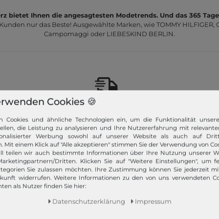
z bietet Ihnen die angesagtesten Modetrends. Und das 365 Tage
 Kunden nur das Beste! Ausgewählte Marken, wie TOMMY HILFIGER, Ca
Campomaggi oder LIEBESKIND BERLIN.
erwenden Cookies 🍪
Schneller Versand!
n Cookies und ähnliche Technologien ein, um die Funktionalität unser
Wir versenden Ihre Bestellung schnell per
tellen, die Leistung zu analysieren und Ihre Nutzererfahrung mit relevante
Premiumversand.
onalisierter Werbung sowohl auf unserer Website als auch auf Dritt
. Mit einem Klick auf "Alle akzeptieren" stimmen Sie der Verwendung von Coo
ll teilen wir auch bestimmte Informationen über Ihre Nutzung unserer W
Mehr dazu!
arketingpartnern/Dritten. Klicken Sie auf "Weitere Einstellungen", um fe
tegorien Sie zulassen möchten. Ihre Zustimmung können Sie jederzeit m
ukunft widerrufen. Weitere Informationen zu den von uns verwendeten C
ten als Nutzer finden Sie hier:
Daten­schutz­erklärung
Impressum