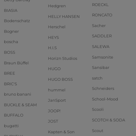
ROECKL
Hedgren
BIASIA
RONCATO
HELLY HANSEN
Bodenschatz
Sacher
Herschel
Bogner
SADDLER
HEYS
boscha
SALEWA
H.I.S
BOSS
Samsonite
Horizn Studios
Braun Büffel
Sansibar
HUGO
BREE
satch
HUGO BOSS
BRIC'S
Schneiders
hummel
bruno banani
School-Mood
JanSport
BUCKLE & SEAM
Scooli
JOOP!
BUFFALO
SCOTCH & SODA
JOST
bugatti
Scout
Kapten & Son