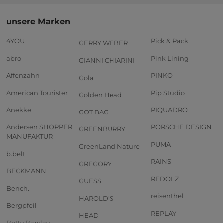
unsere Marken
4YOU
Pick & Pack
GERRY WEBER
abro
Pink Lining
GIANNI CHIARINI
Affenzahn
PINKO
Gola
American Tourister
Pip Studio
Golden Head
Anekke
PIQUADRO
GOT BAG
Andersen SHOPPER
PORSCHE DESIGN
GREENBURRY
MANUFAKTUR
PUMA
GreenLand Nature
b.belt
RAINS
GREGORY
BECKMANN
REDOLZ
GUESS
Bench.
reisenthel
HAROLD'S
Bergpfeil
REPLAY
HEAD
Betty Barclay