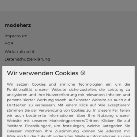
modeherz
Impressum
AGB
Widerrufsrecht
Datenschutzerklärung
Datenschutzeinstellungen
Wir verwenden Cookies 🍪
Barrierefreiheitserklärung
Jobs
Wir setzen Cookies und ähnliche Technologien ein, um die
Funktionalität unserer Website sicherzustellen, die Leistung zu
Unsere Stores
analysieren und Ihre Nutzererfahrung mit relevanten Inhalten und
personalisierter Werbung sowohl auf unserer Website als auch auf
Mein Konto
Drittseiten zu verbessern. Mit einem Klick auf "Alle akzeptieren"
stimmen Sie der Verwendung von Cookies zu. In diesem Fall teilen
Login
wir auch bestimmte Informationen über Ihre Nutzung unserer
Website mit unseren Marketingpartnern/Dritten. Klicken Sie auf
Neukunde?
"Weitere Einstellungen", um festzulegen, welche Kategorien Sie
Informationen
zulassen möchten. Ihre Zustimmung können Sie jederzeit mit
Wirkung für die Zukunft widerrufen. Weitere Informationen zu den