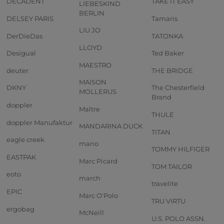
DECADENT
TAKE IT EASY
LIEBESKIND
BERLIN
DELSEY PARIS
Tamaris
LIU JO
DerDieDas
TATONKA
LLOYD
Desigual
Ted Baker
MAESTRO
deuter
THE BRIDGE
MAISON
DKNY
The Chesterfield
MOLLERUS
Brand
doppler
Maître
THULE
doppler Manufaktur
MANDARINA DUCK
TITAN
eagle creek
mano
TOMMY HILFIGER
EASTPAK
Marc Picard
TOM TAILOR
eoto
march
travelite
EPIC
Marc O'Polo
TRU VIRTU
ergobag
McNeill
U.S. POLO ASSN.