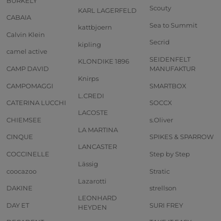
BURKELY
Scouty
KARL LAGERFELD
CABAIA
Sea to Summit
kattbjoern
Calvin Klein
Secrid
kipling
camel active
SEIDENFELT
KLONDIKE 1896
CAMP DAVID
MANUFAKTUR
Knirps
CAMPOMAGGI
SMARTBOX
L.CREDI
CATERINA LUCCHI
SOCCX
LACOSTE
CHIEMSEE
s.Oliver
LA MARTINA
CINQUE
SPIKES & SPARROW
LANCASTER
COCCINELLE
Step by Step
Lässig
coocazoo
Stratic
Lazarotti
DAKINE
strellson
LEONHARD
DAY ET
SURI FREY
HEYDEN