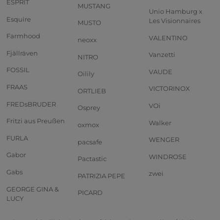
ESPRIT
MUSTANG
Unio Hamburg x
Esquire
Les Visionnaires
MUSTO
Farmhood
VALENTINO
neoxx
Fjällräven
Vanzetti
NITRO
FOSSIL
VAUDE
Oilily
FRAAS
VICTORINOX
ORTLIEB
FREDsBRUDER
VOi
Osprey
Fritzi aus Preußen
Walker
oxmox
FURLA
WENGER
pacsafe
Gabor
WINDROSE
Pactastic
Gabs
zwei
PATRIZIA PEPE
GEORGE GINA &
PICARD
LUCY