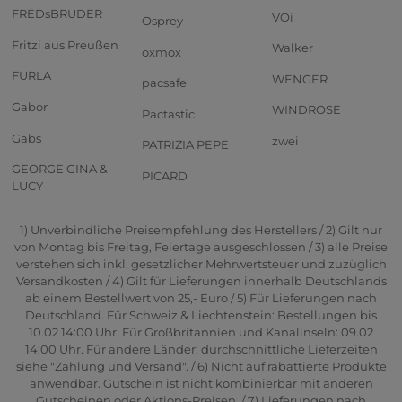
FREDsBRUDER
VOi
Osprey
Fritzi aus Preußen
Walker
oxmox
FURLA
WENGER
pacsafe
Gabor
WINDROSE
Pactastic
Gabs
zwei
PATRIZIA PEPE
GEORGE GINA &
PICARD
LUCY
1) Unverbindliche Preisempfehlung des Herstellers / 2) Gilt nur
von Montag bis Freitag, Feiertage ausgeschlossen / 3) alle Preise
verstehen sich inkl. gesetzlicher Mehrwertsteuer und zuzüglich
Versandkosten / 4) Gilt für Lieferungen innerhalb Deutschlands
ab einem Bestellwert von 25,- Euro / 5) Für Lieferungen nach
Deutschland. Für Schweiz & Liechtenstein: Bestellungen bis
10.02 14:00 Uhr. Für Großbritannien und Kanalinseln: 09.02
14:00 Uhr. Für andere Länder: durchschnittliche Lieferzeiten
siehe "Zahlung und Versand". / 6) Nicht auf rabattierte Produkte
anwendbar. Gutschein ist nicht kombinierbar mit anderen
Gutscheinen oder Aktions-Preisen. / 7) Lieferungen nach