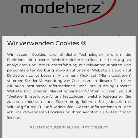
modeherz - Der Shop mit mehr als 2.000.000 Kunden.
Wir verwenden Cookies 🍪
Hier kaufen Sie sicher und bequem ein.
Werden Sie Fan von modeherz und folgen Sie uns:
Wir setzen Cookies und ähnliche Technologien ein, um die
Funktionalität unserer Website sicherzustellen, die Leistung zu
analysieren und Ihre Nutzererfahrung mit relevanten Inhalten und
personalisierter Werbung sowohl auf unserer Website als auch auf
Drittseiten zu verbessern. Mit einem Klick auf "Alle akzeptieren"
stimmen Sie der Verwendung von Cookies zu. In diesem Fall teilen
wir auch bestimmte Informationen über Ihre Nutzung unserer
unsere Marken
Website mit unseren Marketingpartnern/Dritten. Klicken Sie auf
"Weitere Einstellungen", um festzulegen, welche Kategorien Sie
zulassen möchten. Ihre Zustimmung können Sie jederzeit mit
4YOU
Pick & Pack
GERRY WEBER
Wirkung für die Zukunft widerrufen. Weitere Informationen zu den
von uns verwendeten Cookies und Ihren Rechten als Nutzer finden
abro
Pink Lining
GIANNI CHIARINI
Sie hier:
Affenzahn
PINKO
Gola
Daten­schutz­erklärung
Impressum
American Tourister
Pip Studio
Golden Head