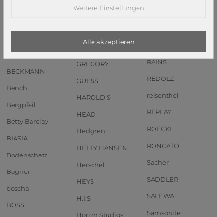
Weitere Einstellungen
Anekke
PIQUADRO
GOT BAG
Andersen SHOPPER
PORSCHE DESIGN
GREENBURRY
MANUFAKTUR
Alle akzeptieren
PUMA
GreenLand Nature
b.belt
RAINS
GREGORY
BECKMANN
REDOLZ
GUESS
Bench.
reisenthel
HAROLD'S
Bergpfeil
REPLAY
HEAD
Betty Barclay
ROECKL
Hedgren
BIASIA
RONCATO
HELLY HANSEN
Bodenschatz
Sacher
Herschel
Bogner
SADDLER
HEYS
boscha
SALEWA
H.I.S
BOSS
Samsonite
Horizn Studios