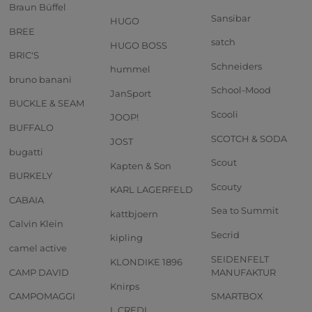
Braun Büffel
Sansibar
HUGO
BREE
satch
HUGO BOSS
BRIC'S
Schneiders
hummel
bruno banani
School-Mood
JanSport
BUCKLE & SEAM
Scooli
JOOP!
BUFFALO
SCOTCH & SODA
JOST
bugatti
Scout
Kapten & Son
BURKELY
Scouty
KARL LAGERFELD
CABAIA
Sea to Summit
kattbjoern
Calvin Klein
Secrid
kipling
camel active
SEIDENFELT
KLONDIKE 1896
CAMP DAVID
MANUFAKTUR
Knirps
CAMPOMAGGI
SMARTBOX
L.CREDI