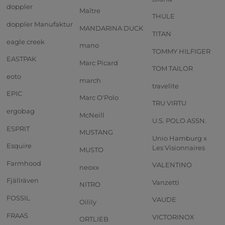
doppler
Maître
THULE
doppler Manufaktur
MANDARINA DUCK
TITAN
eagle creek
mano
TOMMY HILFIGER
EASTPAK
Marc Picard
TOM TAILOR
eoto
march
travelite
EPIC
Marc O'Polo
TRU VIRTU
ergobag
McNeill
U.S. POLO ASSN.
ESPRIT
MUSTANG
Unio Hamburg x
Esquire
Les Visionnaires
MUSTO
Farmhood
VALENTINO
neoxx
Fjällräven
Vanzetti
NITRO
FOSSIL
VAUDE
Oilily
FRAAS
VICTORINOX
ORTLIEB