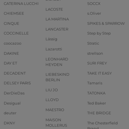
CATERINA LUCCHI
SOCCX
LACOSTE
CHIEMSEE
s.Oliver
LA MARTINA
CINQUE
SPIKES & SPARROW
LANCASTER
COCCINELLE
Step by Step
Lässig
coocazoo
Stratic
Lazarotti
DAKINE
strellson
LEONHARD
DAY ET
SURI FREY
HEYDEN
DECADENT
TAKE IT EASY
LIEBESKIND
BERLIN
DELSEY PARIS
Tamaris
LIU JO
DerDieDas
TATONKA
LLOYD
Desigual
Ted Baker
MAESTRO
deuter
THE BRIDGE
MAISON
DKNY
The Chesterfield
MOLLERUS
Brand